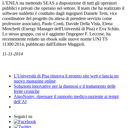
L'ENEA sta mettendo SEAS a disposizione di tutti gli operatori
pubblici e privati che operano nel settore. Il team che ha realizzato il
software suddetto è costituito dagli ingegneri Daniele Testi, vice
coordinatore del progetto (in attesa di prendere servizio come
professore associato), Paolo Conti, Davide Della Vista, Elena
Menchetti (Energy Manager dell'Università di Pisa) e Eva Schito.
Lo stesso gruppo, cui si è aggiunto l'ingegner F. Leccese, ha
recentemente redatto un ebook sulle nuove norme UNI TS
11300:2014, pubblicato dall'Editore Maggioli.
11-11-2014
News
L'Università di Pisa rinnova il proprio sito web e lancia un
nuovo magazine online
Soluzioni innovative per la diagnosi e il trattamento delle
ferite croniche
AlgoNomy: ripensare il rapporto medico-paziente ai tempi
dell’AI
Seguici su