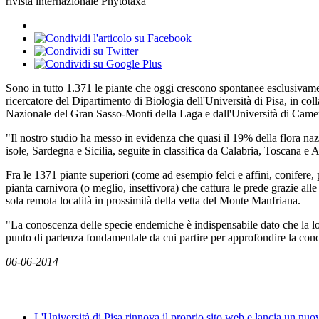
rivista internazionale Phytotaxa
Sono in tutto 1.371 le piante che oggi crescono spontanee esclusivamen
ricercatore del Dipartimento di Biologia dell'Università di Pisa, in co
Nazionale del Gran Sasso-Monti della Laga e dall'Università di Camerin
"Il nostro studio ha messo in evidenza che quasi il 19% della flora naz
isole, Sardegna e Sicilia, seguite in classifica da Calabria, Toscana e 
Fra le 1371 piante superiori (come ad esempio felci e affini, conifere,
pianta carnivora (o meglio, insettivora) che cattura le prede grazie al
sola remota località in prossimità della vetta del Monte Manfriana.
"La conoscenza delle specie endemiche è indispensabile dato che la lor
punto di partenza fondamentale da cui partire per approfondire la cono
06-06-2014
News
L'Università di Pisa rinnova il proprio sito web e lancia un nu