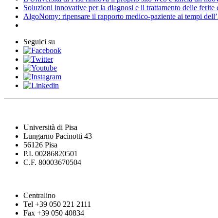
Soluzioni innovative per la diagnosi e il trattamento delle ferite
AlgoNomy: ripensare il rapporto medico-paziente ai tempi dell
Seguici su
Università di Pisa
Lungarno Pacinotti 43
56126 Pisa
P.I. 00286820501
C.F. 80003670504
Centralino
Tel +39 050 221 2111
Fax +39 050 40834