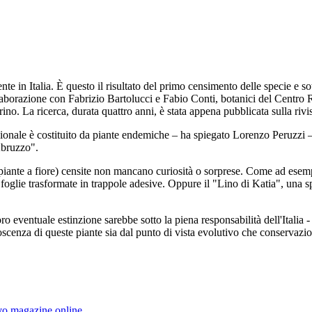
te in Italia. È questo il risultato del primo censimento delle specie e 
llaborazione con Fabrizio Bartolucci e Fabio Conti, botanici del Centro 
o. La ricerca, durata quattro anni, è stata appena pubblicata sulla rivi
ionale è costituito da piante endemiche – ha spiegato Lorenzo Peruzzi – e
Abruzzo".
 piante a fiore) censite non mancano curiosità o sorprese. Come ad esempi
le foglie trasformate in trappole adesive. Oppure il "Lino di Katia", una
o eventuale estinzione sarebbe sotto la piena responsabilità dell'Italia
scenza di queste piante sia dal punto di vista evolutivo che conservazio
ovo magazine online