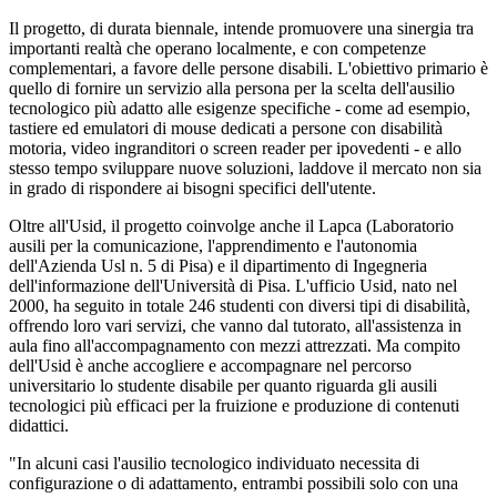
Il progetto, di durata biennale, intende promuovere una sinergia tra
importanti realtà che operano localmente, e con competenze
complementari, a favore delle persone disabili. L'obiettivo primario è
quello di fornire un servizio alla persona per la scelta dell'ausilio
tecnologico più adatto alle esigenze specifiche - come ad esempio,
tastiere ed emulatori di mouse dedicati a persone con disabilità
motoria, video ingranditori o screen reader per ipovedenti - e allo
stesso tempo sviluppare nuove soluzioni, laddove il mercato non sia
in grado di rispondere ai bisogni specifici dell'utente.
Oltre all'Usid, il progetto coinvolge anche il Lapca (Laboratorio
ausili per la comunicazione, l'apprendimento e l'autonomia
dell'Azienda Usl n. 5 di Pisa) e il dipartimento di Ingegneria
dell'informazione dell'Università di Pisa. L'ufficio Usid, nato nel
2000, ha seguito in totale 246 studenti con diversi tipi di disabilità,
offrendo loro vari servizi, che vanno dal tutorato, all'assistenza in
aula fino all'accompagnamento con mezzi attrezzati. Ma compito
dell'Usid è anche accogliere e accompagnare nel percorso
universitario lo studente disabile per quanto riguarda gli ausili
tecnologici più efficaci per la fruizione e produzione di contenuti
didattici.
"In alcuni casi l'ausilio tecnologico individuato necessita di
configurazione o di adattamento, entrambi possibili solo con una