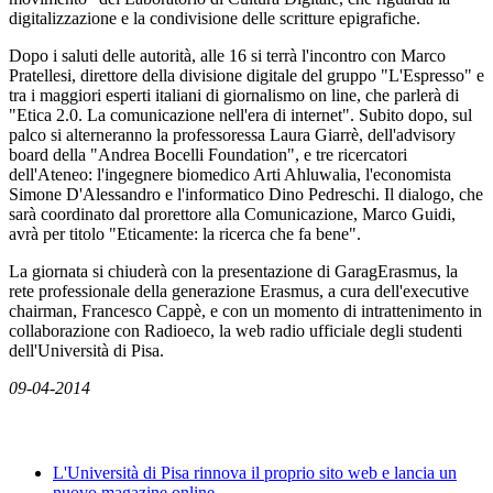
digitalizzazione e la condivisione delle scritture epigrafiche.
Dopo i saluti delle autorità, alle 16 si terrà l'incontro con Marco
Pratellesi, direttore della divisione digitale del gruppo "L'Espresso" e
tra i maggiori esperti italiani di giornalismo on line, che parlerà di
"Etica 2.0. La comunicazione nell'era di internet". Subito dopo, sul
palco si alterneranno la professoressa Laura Giarrè, dell'advisory
board della "Andrea Bocelli Foundation", e tre ricercatori
dell'Ateneo: l'ingegnere biomedico Arti Ahluwalia, l'economista
Simone D'Alessandro e l'informatico Dino Pedreschi. Il dialogo, che
sarà coordinato dal prorettore alla Comunicazione, Marco Guidi,
avrà per titolo "Eticamente: la ricerca che fa bene".
La giornata si chiuderà con la presentazione di GaragErasmus, la
rete professionale della generazione Erasmus, a cura dell'executive
chairman, Francesco Cappè, e con un momento di intrattenimento in
collaborazione con Radioeco, la web radio ufficiale degli studenti
dell'Università di Pisa.
09-04-2014
News
L'Università di Pisa rinnova il proprio sito web e lancia un
nuovo magazine online