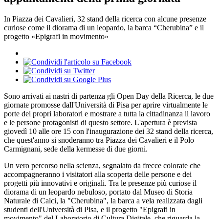
In Piazza dei Cavalieri, 32 stand della ricerca con alcune presenze
curiose come il diorama di un leopardo, la barca “Cherubina” e il
progetto «Epigrafi in movimento»
Sono arrivati ai nastri di partenza gli Open Day della Ricerca, le due
giornate promosse dall'Università di Pisa per aprire virtualmente le
porte dei propri laboratori e mostrare a tutta la cittadinanza il lavoro
e le persone protagonisti di questo settore. L'apertura è prevista
giovedì 10 alle ore 15 con l'inaugurazione dei 32 stand della ricerca,
che quest'anno si snoderanno tra Piazza dei Cavalieri e il Polo
Carmignani, sede della kermesse di due giorni.
Un vero percorso nella scienza, segnalato da frecce colorate che
accompagneranno i visitatori alla scoperta delle persone e dei
progetti più innovativi e originali. Tra le presenze più curiose il
diorama di un leopardo nebuloso, portato dal Museo di Storia
Naturale di Calci, la "Cherubina", la barca a vela realizzata dagli
studenti dell'Università di Pisa, e il progetto "Epigrafi in
movimento" del Laboratorio di Cultura Digitale, che riguarda la