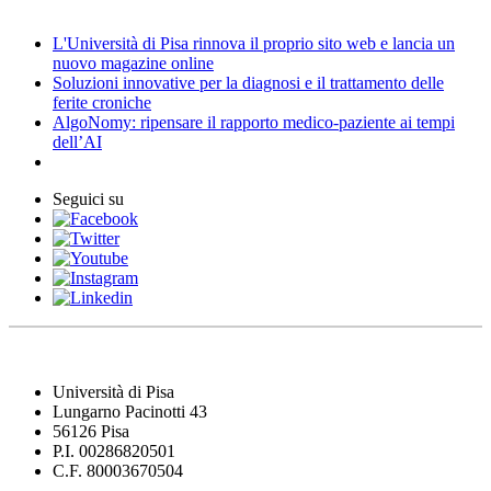
News
L'Università di Pisa rinnova il proprio sito web e lancia un
nuovo magazine online
Soluzioni innovative per la diagnosi e il trattamento delle
ferite croniche
AlgoNomy: ripensare il rapporto medico-paziente ai tempi
dell’AI
Seguici su
Università di Pisa
Lungarno Pacinotti 43
56126 Pisa
P.I. 00286820501
C.F. 80003670504