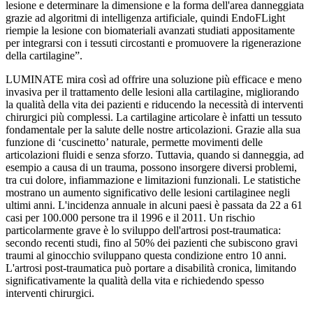
lesione e determinare la dimensione e la forma dell'area danneggiata
grazie ad algoritmi di intelligenza artificiale, quindi EndoFLight
riempie la lesione con biomateriali avanzati studiati appositamente
per integrarsi con i tessuti circostanti e promuovere la rigenerazione
della cartilagine”.
LUMINATE mira così ad offrire una soluzione più efficace e meno
invasiva per il trattamento delle lesioni alla cartilagine, migliorando
la qualità della vita dei pazienti e riducendo la necessità di interventi
chirurgici più complessi. La cartilagine articolare è infatti un tessuto
fondamentale per la salute delle nostre articolazioni. Grazie alla sua
funzione di ‘cuscinetto’ naturale, permette movimenti delle
articolazioni fluidi e senza sforzo. Tuttavia, quando si danneggia, ad
esempio a causa di un trauma, possono insorgere diversi problemi,
tra cui dolore, infiammazione e limitazioni funzionali. Le statistiche
mostrano un aumento significativo delle lesioni cartilaginee negli
ultimi anni. L'incidenza annuale in alcuni paesi è passata da 22 a 61
casi per 100.000 persone tra il 1996 e il 2011. Un rischio
particolarmente grave è lo sviluppo dell'artrosi post-traumatica:
secondo recenti studi, fino al 50% dei pazienti che subiscono gravi
traumi al ginocchio sviluppano questa condizione entro 10 anni.
L'artrosi post-traumatica può portare a disabilità cronica, limitando
significativamente la qualità della vita e richiedendo spesso
interventi chirurgici.