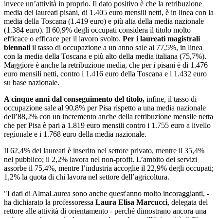
invece un’attività in proprio. Il dato positivo è che la retribuzione
media dei laureati pisani, di 1.405 euro mensili netti, è in linea con la
media della Toscana (1.419 euro) e più alta della media nazionale
(1.384 euro). Il 60,9% degli occupati considera il titolo molto
efficace o efficace per il lavoro svolto.
Per i laureati magistrali
biennali
il tasso di occupazione a un anno sale al 77,5%, in linea
con la media della Toscana e più alto della media italiana (75,7%).
Maggiore è anche la retribuzione media, che per i pisani è di 1.476
euro mensili netti, contro i 1.416 euro della Toscana e i 1.432 euro
su base nazionale.
A cinque anni dal conseguimento del titolo,
infine, il tasso di
occupazione sale al 90,8% per Pisa rispetto a una media nazionale
dell’88,2% con un incremento anche della retribuzione mensile netta
che per Pisa è pari a 1.819 euro mensili contro i 1.755 euro a livello
regionale e i 1.768 euro della media nazionale.
Il 62,4% dei laureati è inserito nel settore privato, mentre il 35,4%
nel pubblico; il 2,2% lavora nel non-profit. L’ambito dei servizi
assorbe il 75,4%, mentre l’industria accoglie il 22,9% degli occupati;
1,2% la quota di chi lavora nel settore dell’agricoltura.
"I dati di AlmaLaurea sono anche quest'anno molto incoraggianti, -
ha dichiarato la professoressa
Laura Elisa Marcucci
, delegata del
rettore alle attività di orientamento - perché dimostrano ancora una