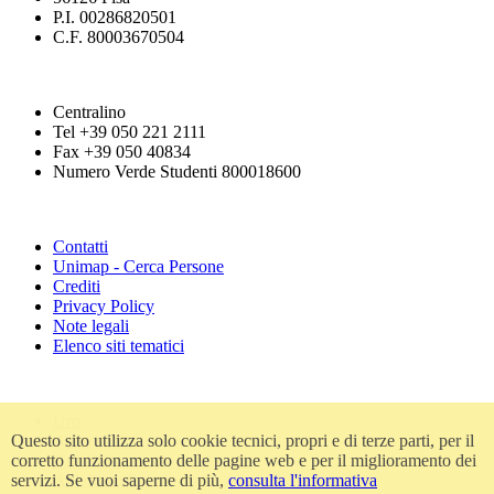
P.I. 00286820501
C.F. 80003670504
Centralino
Tel +39 050 221 2111
Fax +39 050 40834
Numero Verde Studenti 800018600
Contatti
Unimap - Cerca Persone
Crediti
Privacy Policy
Note legali
Elenco siti tematici
Urp
Questo sito utilizza solo cookie tecnici, propri e di terze parti, per il
Accessibilità
corretto funzionamento delle pagine web e per il miglioramento dei
Amministrazione trasparente
servizi. Se vuoi saperne di più,
consulta l'informativa
Atti di notifica