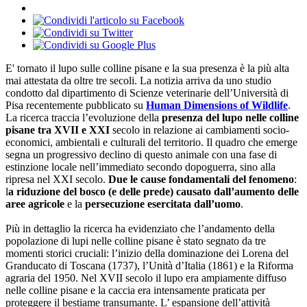
E' tornato il lupo sulle colline pisane e la sua presenza è la più alta
mai attestata da oltre tre secoli. La notizia arriva da uno studio
condotto dal dipartimento di Scienze veterinarie dell’Università di
Pisa recentemente pubblicato su
Human Dimensions of Wildlife
.
La ricerca traccia l’evoluzione della
presenza del lupo nelle colline
pisane tra XVII e XXI
secolo in relazione ai cambiamenti socio-
economici, ambientali e culturali del territorio. Il quadro che emerge
segna un progressivo declino di questo animale con una fase di
estinzione locale nell’immediato secondo dopoguerra, sino alla
ripresa nel XXI secolo.
Due le cause fondamentali del fenomeno
:
l
a riduzione del bosco (e delle prede) causato dall’aumento delle
aree agricole
e la
persecuzione esercitata dall’uomo
.
Più in dettaglio la ricerca ha evidenziato che l’andamento della
popolazione di lupi nelle colline pisane è stato segnato da tre
momenti storici cruciali: l’inizio della dominazione dei Lorena del
Granducato di Toscana (1737), l’Unità d’Italia (1861) e la Riforma
agraria del 1950. Nel XVII secolo il lupo era ampiamente diffuso
nelle colline pisane e la caccia era intensamente praticata per
proteggere il bestiame transumante. L’ espansione dell’attività