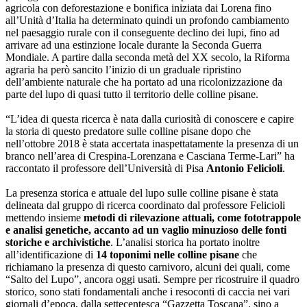
agricola con deforestazione e bonifica iniziata dai Lorena fino
all’Unità d’Italia ha determinato quindi un profondo cambiamento
nel paesaggio rurale con il conseguente declino dei lupi, fino ad
arrivare ad una estinzione locale durante la Seconda Guerra
Mondiale. A partire dalla seconda metà del XX secolo, la Riforma
agraria ha però sancito l’inizio di un graduale ripristino
dell’ambiente naturale che ha portato ad una ricolonizzazione da
parte del lupo di quasi tutto il territorio delle colline pisane.
“L’idea di questa ricerca è nata dalla curiosità di conoscere e capire
la storia di questo predatore sulle colline pisane dopo che
nell’ottobre 2018 è stata accertata inaspettatamente la presenza di un
branco nell’area di Crespina-Lorenzana e Casciana Terme-Lari” ha
raccontato il professore dell’Università di Pisa
Antonio Felicioli
.
La presenza storica e attuale del lupo sulle colline pisane è stata
delineata dal gruppo di ricerca coordinato dal professore Felicioli
mettendo insieme
metodi di rilevazione attuali, come fototrappole
e analisi genetiche, accanto ad un vaglio minuzioso delle fonti
storiche e archivistiche
. L’analisi storica ha portato inoltre
all’identificazione di
14 toponimi nelle colline pisane
che
richiamano la presenza di questo carnivoro, alcuni dei quali, come
“Salto del Lupo”, ancora oggi usati. Sempre per ricostruire il quadro
storico, sono stati fondamentali anche i resoconti di caccia nei vari
giornali d’epoca, dalla settecentesca “Gazzetta Toscana”, sino a