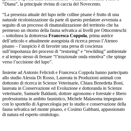
“Diana”, la principale rivista di caccia del Novecento.
“La presenza attuale del lupo nelle colline pisane è frutto di una
naturale ricolonizzazione da parte di questo predatore avvenuta a
seguito di un processo di rinaturalizzazione del territorio che ha
permesso un ritorno della fauna selvatica ai livelli pre Ottocenteschi
– sottolinea la dottoressa
Francesca Coppola
, prima autrice
dell’articolo e attualmente assegnista di ricerca presso l’Ateneo
pisano – l’auspicio è di favorire una presa di coscienza
sull’importanza dei processi di “restoring” e “rewilding” ambientale
e al tempo stesso di frenare “l’irrazionale onda emotiva” che spinge
verso l’uccisione del lupo”.
Insieme ad Antonio Felicioli e Francesca Coppola hanno partecipato
allo studio Alessia Di Rosso, Laureata in Produzioni animali con
dottorato di ricerca in Scienze Veterinarie, Chiara Benedetta Boni,
laureata in Conservazione ed Evoluzione e dottoranda in Scienze
veterinarie, Samuele Baldanti, dottore agronomo e forestale e libero
professionista in ambito faunistico, Michele Malasoma impegnato
con lo sportello di Agroecologia per lo studio e conservazione della
fauna selvatica nel monte pisano, e Cosimo Gabbani, appassionato
di natura ed esperto ornitologo.