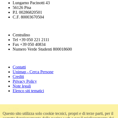
Lungarno Pacinotti 43
56126 Pisa
P.I. 00286820501
C.F. 80003670504
Centralino
Tel +39 050 221 2111
Fax +39 050 40834
Numero Verde Studenti 800018600
Contatti
Unimap - Cerca Persone
Crediti
Privacy Policy
Note legali
Elenco siti tematici
Urp
Questo sito utilizza solo cookie tecnici, propri e di terze parti, per il
Accessibilità