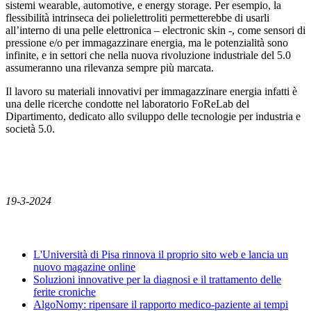
sistemi wearable, automotive, e energy storage. Per esempio, la
flessibilità intrinseca dei polielettroliti permetterebbe di usarli
all’interno di una pelle elettronica – electronic skin -, come sensori di
pressione e/o per immagazzinare energia, ma le potenzialità sono
infinite, e in settori che nella nuova rivoluzione industriale del 5.0
assumeranno una rilevanza sempre più marcata.
Il lavoro su materiali innovativi per immagazzinare energia infatti è
una delle ricerche condotte nel laboratorio FoReLab del
Dipartimento, dedicato allo sviluppo delle tecnologie per industria e
società 5.0.
19-3-2024
News
L'Università di Pisa rinnova il proprio sito web e lancia un
nuovo magazine online
Soluzioni innovative per la diagnosi e il trattamento delle
ferite croniche
AlgoNomy: ripensare il rapporto medico-paziente ai tempi