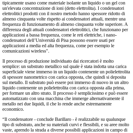
tipicamente usano come materiale isolante un liquido o un gel con
un'elevata concentrazione di ioni (detto elettrolita). I condensatori
elettrolitici prodotti con il nostro metodo hanno spessore ridotto di
almeno cinquanta volte rispetto ai condensatori attuali, mentre una
frequenza di funzionamento di almeno cinquanta volte superiore. A
differenza degli attuali condensatori elettrolitici, che funzionano per
applicazioni a bassa frequenza, come le reti elettriche, i nano-
condensatori dell’Università di Pisa possono essere usati per
applicazioni a media ed alta frequenza, come per esempio le
comunicazioni wireless".
Il processo di produzione individuato dai ricercatori è molto
semplice: un substrato metallico sul quale è stata indotta una carica
superficiale viene immerso in un liquido contenente un polielettrolita
di spessore nanometrico con carica opposta, che quindi si deposita
sul metallo. Il substrato può essere poi immerso di nuovo in un altro
liquido contenente un polielettrolita con carica opposta alla prima,
per formare un altro strato. Il processo è semplicissimo e può essere
automatizzato con una macchina che immerge alternativamente il
metallo nei due liquidi, il che lo rende anche estremamente
economico.
“Il condensatore - conclude Barillaro - è realizzabile su qualunque
tipo di substrato, anche su materiali curvi e flessibili, e su aree molto
vaste, aprendo la strada a diverse possibili applicazioni in campo di