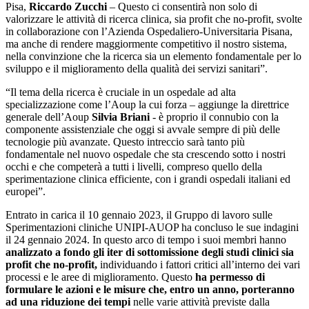
Pisa,
Riccardo Zucchi
– Questo ci consentirà non solo di
valorizzare le attività di ricerca clinica, sia profit che no-profit, svolte
in collaborazione con l’Azienda Ospedaliero-Universitaria Pisana,
ma anche di rendere maggiormente competitivo il nostro sistema,
nella convinzione che la ricerca sia un elemento fondamentale per lo
sviluppo e il miglioramento della qualità dei servizi sanitari”.
“Il tema della ricerca è cruciale in un ospedale ad alta
specializzazione come l’Aoup la cui forza – aggiunge la direttrice
generale dell’Aoup
Silvia Briani
- è proprio il connubio con la
componente assistenziale che oggi si avvale sempre di più delle
tecnologie più avanzate. Questo intreccio sarà tanto più
fondamentale nel nuovo ospedale che sta crescendo sotto i nostri
occhi e che competerà a tutti i livelli, compreso quello della
sperimentazione clinica efficiente, con i grandi ospedali italiani ed
europei”.
Entrato in carica il 10 gennaio 2023, il Gruppo di lavoro sulle
Sperimentazioni cliniche UNIPI-AUOP ha concluso le sue indagini
il 24 gennaio 2024. In questo arco di tempo i suoi membri hanno
analizzato a fondo gli iter di sottomissione degli studi clinici sia
profit che no-profit,
individuando i fattori critici all’interno dei vari
processi e le aree di miglioramento. Questo
ha permesso di
formulare le azioni e le misure che, entro un anno, porteranno
ad una riduzione dei tempi
nelle varie attività previste dalla