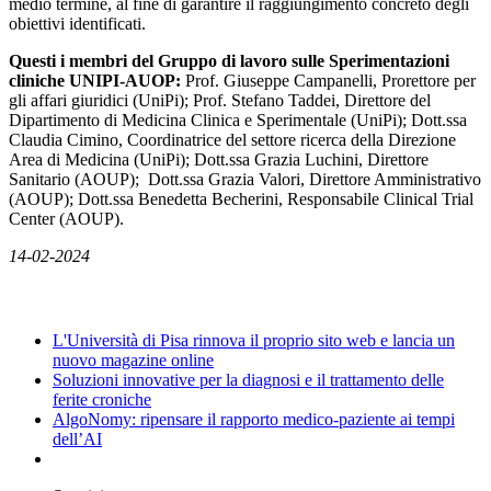
medio termine, al fine di garantire il raggiungimento concreto degli
obiettivi identificati.
Questi i membri del Gruppo di lavoro sulle Sperimentazioni
cliniche UNIPI-AUOP:
Prof. Giuseppe Campanelli, Prorettore per
gli affari giuridici (UniPi); Prof. Stefano Taddei, Direttore del
Dipartimento di Medicina Clinica e Sperimentale (UniPi); Dott.ssa
Claudia Cimino, Coordinatrice del settore ricerca della Direzione
Area di Medicina (UniPi); Dott.ssa Grazia Luchini, Direttore
Sanitario (AOUP); Dott.ssa Grazia Valori, Direttore Amministrativo
(AOUP); Dott.ssa Benedetta Becherini, Responsabile Clinical Trial
Center (AOUP).
14-02-2024
News
L'Università di Pisa rinnova il proprio sito web e lancia un
nuovo magazine online
Soluzioni innovative per la diagnosi e il trattamento delle
ferite croniche
AlgoNomy: ripensare il rapporto medico-paziente ai tempi
dell’AI