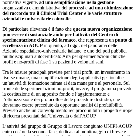
normativa vigente, a
d una semplificazione nella gestione
organizzativa e amministrativa dei processi e
ad una ottimizzazione
del raccordo tra il Clinical Trial Center e le varie strutture
aziendali e universitarie coinvolte.
Di particolare rilevanza è il fatto che
questa nuova organizzazione
può essere di sostanziale aiuto per l’attività del Centro di
sperimentazione clinica del farmaco
, che rappresenta un
punto di
eccellenza in AOUP
in quanto, ad oggi, nel panorama delle
Aziende ospedaliero-universitarie italiane, è uno dei poli pubblici
multidisciplinari autocertificato Aifa per sperimentazioni cliniche
profit e no-profit di fase 1 su pazienti e volontari sani.
Tra le misure principali previste per i trial profit, un investimento in
risorse umane, una semplificazione degli applicativi gestionali e
un’attività di formazione mirata ai data manager e al personale. Sul
fronte delle sperimentazioni no-profit, invece, il programma prevede
la costituzione di un apposito fondo e l’aggiornamento e
l’ottimizzazione dei protocolli e delle procedure di studio, che
dovranno essere precedute da opportune analisi di prefattibilità.
Previsto anche un coinvolgimento reciproco in tutti i progetti europei
di ricerca presentati dall’Università o dall’AOUP.
L’attività del gruppo di Gruppo di Lavoro congiunto UNIPI-AOUP
entra così nella seconda fase, dedicata al monitoraggio di breve e