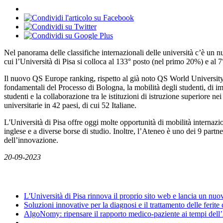
Nel panorama delle classifiche internazionali delle università c’è un 
cui l’Università di Pisa si colloca al 133° posto (nel primo 20%) e al 7° 
Il nuovo QS Europe ranking, rispetto al già noto QS World University rank
fondamentali del Processo di Bologna, la mobilità degli studenti, di 
studenti e la collaborazione tra le istituzioni di istruzione superiore
universitarie in 42 paesi, di cui 52 Italiane.
L'Università di Pisa offre oggi molte opportunità di mobilità internazion
inglese e a diverse borse di studio. Inoltre, l’Ateneo è uno dei 9 part
dell’innovazione.
20-09-2023
News
L'Università di Pisa rinnova il proprio sito web e lancia un nu
Soluzioni innovative per la diagnosi e il trattamento delle ferite
AlgoNomy: ripensare il rapporto medico-paziente ai tempi dell