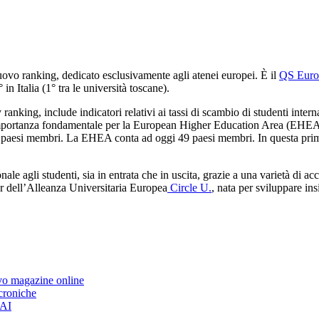
nuovo ranking, dedicato esclusivamente agli atenei europei. È il
QS Euro
in Italia (1° tra le università toscane).
ing, include indicatori relativi ai tassi di scambio di studenti internazio
importanza fondamentale per la European Higher Education Area (EHEA), n
 nei paesi membri. La EHEA conta ad oggi 49 paesi membri. In questa prim
ale agli studenti, sia in entrata che in uscita, grazie a una varietà di ac
ner dell’Alleanza Universitaria Europea
Circle U.
, nata per sviluppare ins
ovo magazine online
 croniche
’AI