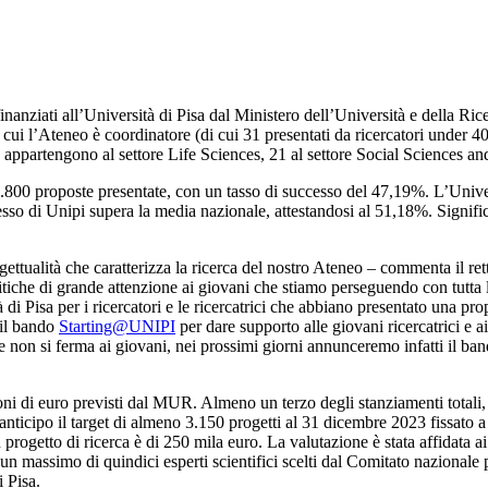
finanziati all’Università di Pisa dal Ministero dell’Università e della 
n cui l’Ateneo è coordinatore (di cui 31 presentati da ricercatori under 
34 appartengono al settore Life Sciences, 21 al settore Social Sciences 
a 7.800 proposte presentate, con un tasso di successo del 47,19%. L’Univer
uccesso di Unipi supera la media nazionale, attestandosi al 51,18%. Signif
gettualità che caratterizza la ricerca del nostro Ateneo – commenta il re
olitiche di grande attenzione ai giovani che stiamo perseguendo con tutt
à di Pisa per i ricercatori e le ricercatrici che abbiano presentato una 
 il bando
Starting@UNIPI
per dare supporto alle giovani ricercatrici e a
non si ferma ai giovani, nei prossimi giorni annunceremo infatti il ba
ni di euro previsti dal MUR. Almeno un terzo degli stanziamenti totali, c
anticipo il target di almeno 3.150 progetti al 31 dicembre 2023 fissato a 
rogetto di ricerca è di 250 mila euro. La valutazione è stata affidata ai
n massimo di quindici esperti scientifici scelti dal Comitato nazionale
i Pisa.