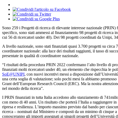
Sono 259 i Progetti di ricerca di rilevante interesse nazionale (PRIN) 
specifico, sono stati ammessi al finanziamento 98 progetti di ricerca i
cui 56 di ricercatori under 40). Dei 98 progetti coordinati da Unipi, 
A livello nazionale, sono stati finanziati quasi 3.700 progetti su circ
coordinatore nazionale: alla luce dei risultati raggiunti, il tasso di s
presentate in qualità di coordinatore nazionale.
“I risultati della procedura PRIN 2022 confermano l’alto livello di pro
finanziati molti ricercatori under 40, un elemento che rispecchia le p
SoE@UNIPI
, con nuovi incentivi messi a disposizione dall’Universit
una certa soglia di valutazione; solo pochi mesi fa abbiamo promosso
Grant dell’European Research Council (ERC). Ma la nostra attenzione 
nel mondo della ricerca”.
I PRIN finanziati in tutta Italia accedono allo stanziamento di 741milio
con meno di 40 anni. Un risultato che porterà l’Italia a raggiungere in 
ripresa e resilienza. L’importo massimo previsto dal bando per ciascun p
ricerca – nominati dal Ministero e composti da un minimo di cinque a u
conosceranno gli importi assegnati ai singoli progetti dell’Università d