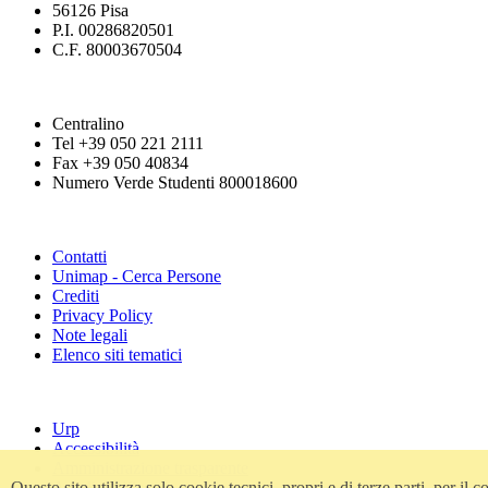
56126 Pisa
P.I. 00286820501
C.F. 80003670504
Centralino
Tel +39 050 221 2111
Fax +39 050 40834
Numero Verde Studenti 800018600
Contatti
Unimap - Cerca Persone
Crediti
Privacy Policy
Note legali
Elenco siti tematici
Urp
Accessibilità
Amministrazione trasparente
Atti di notifica
Questo sito utilizza solo cookie tecnici, propri e di terze parti, per i