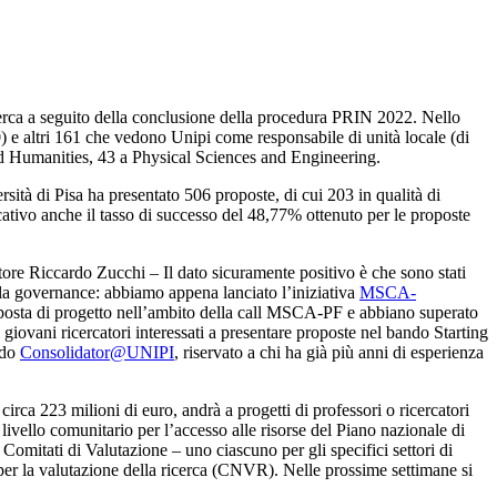
Ricerca a seguito della conclusione della procedura PRIN 2022. Nello
40) e altri 161 che vedono Unipi come responsabile di unità locale (di
and Humanities, 43 a Physical Sciences and Engineering.
sità di Pisa ha presentato 506 proposte, di cui 203 in qualità di
icativo anche il tasso di successo del 48,77% ottenuto per le proposte
ttore Riccardo Zucchi – Il dato sicuramente positivo è che sono stati
a la governance: abbiamo appena lanciato l’iniziativa
MSCA-
proposta di progetto nell’ambito della call MSCA-PF e abbiano superato
i giovani ricercatori interessati a presentare proposte nel bando Starting
ndo
Consolidator@UNIPI
, riservato a chi ha già più anni di esperienza
irca 223 milioni di euro, andrà a progetti di professori o ricercatori
livello comunitario per l’accesso alle risorse del Piano nazionale di
 Comitati di Valutazione – uno ciascuno per gli specifici settori di
 per la valutazione della ricerca (CNVR). Nelle prossime settimane si