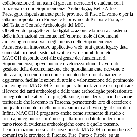
collaborazione di un team di giovani ricercatori e studenti con i
funzionari di due Soprintendenze Archeologia, Belle Arti e
Paesaggio, rispettivamente per le province di Pisa e Livorno e per la
città metropolitana di Firenze e le province di Pistoia e Prato, e
dell’Istituto Centrale Archeologia del MIC.
Obiettivo del progetto era la digitalizzazione e la messa a sistema
delle informazioni contenute nell’enorme mole di documenti
archeologici conservati negli archivi delle Soprintendenze.
Attraverso un innovativo applicativo web, tutti questi legacy data
sono stati acquisiti, sistematizzati e resi disponibili in rete.
MAGOH risponde così alle esigenze dei funzionari di
Soprintendenza, agevolandone e velocizzandone il lavoro di
gestione della documentazione che quotidianamente ricevono e
utilizzano, fornendo loro uno strumento che, quotidianamente
aggiornato, facilita le azioni di tutela e valorizzazione del patrimonio
archeologico. MAGOH è inoltre pensato per favorire e semplificare
il lavoro dei tanti archeologi e delle tante archeologhe professioniste
impegnate nelle attività di progettazione, consulenza, pianificazione
territoriale che lavorano in Toscana, permettendo loro di accedere a
un quadro completo delle informazioni di archivio oggi disponibili.
Infine, MAGOH è progettato anche come strumento di studio e
ricerca, integrando su un’unica piattaforma i dati di un territorio
tanto ricco di evidenze archeologiche come è quello toscano.
Le informazioni messe a disposizione da MAGOH coprono ben 87
comuni tra le province di Firenze, Pisa, Prato e Pistoia, su un