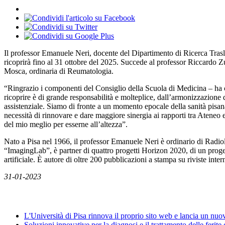
Il professor Emanuele Neri, docente del Dipartimento di Ricerca Trasla
ricoprirà fino al 31 ottobre del 2025. Succede al professor Riccardo Z
Mosca, ordinaria di Reumatologia.
“Ringrazio i componenti del Consiglio della Scuola di Medicina – ha co
ricoprire è di grande responsabilità e molteplice, dall’armonizzazione 
assistenziale. Siamo di fronte a un momento epocale della sanità pisa
necessità di rinnovare e dare maggiore sinergia ai rapporti tra Ateneo
del mio meglio per esserne all’altezza”.
Nato a Pisa nel 1966, il professor Emanuele Neri è ordinario di Radiol
“ImagingLab”, è partner di quattro progetti Horizon 2020, di un progett
artificiale. È autore di oltre 200 pubblicazioni a stampa su riviste int
31-01-2023
News
L'Università di Pisa rinnova il proprio sito web e lancia un nu
Soluzioni innovative per la diagnosi e il trattamento delle ferite