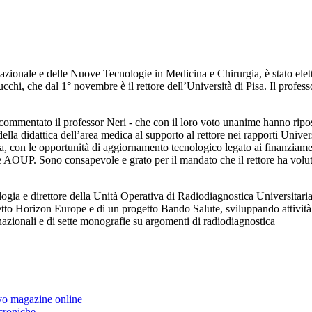
zionale e delle Nuove Tecnologie in Medicina e Chirurgia, è stato elett
ucchi, che dal 1° novembre è il rettore dell’Università di Pisa. Il prof
mmentato il professor Neri - che con il loro voto unanime hanno riposto
della didattica dell’area medica al supporto al rettore nei rapporti Unive
na, con le opportunità di aggiornamento tecnologico legato ai finanziam
 e AOUP. Sono consapevole e grato per il mandato che il rettore ha voluto
ogia e direttore della Unità Operativa di Radiodiagnostica Universitari
o Horizon Europe e di un progetto Bando Salute, sviluppando attività di r
ernazionali e di sette monografie su argomenti di radiodiagnostica
ovo magazine online
 croniche