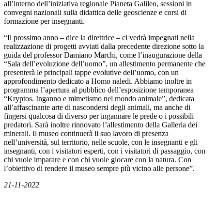
all’interno dell’iniziativa regionale Pianeta Galileo, sessioni in
convegni nazionali sulla didattica delle geoscienze e corsi di
formazione per insegnanti.
“Il prossimo anno – dice la direttrice – ci vedrà impegnati nella
realizzazione di progetti avviati dalla precedente direzione sotto la
guida del professor Damiano Marchi, come l’inaugurazione della
“Sala dell’evoluzione dell’uomo”, un allestimento permanente che
presenterà le principali tappe evolutive dell’uomo, con un
approfondimento dedicato a Homo naledi. Abbiamo inoltre in
programma l’apertura al pubblico dell’esposizione temporanea
“Kryptos. Inganno e mimetismo nel mondo animale”, dedicata
all’affascinante arte di nascondersi degli animali, ma anche di
fingersi qualcosa di diverso per ingannare le prede o i possibili
predatori. Sarà inoltre rinnovato l’allestimento della Galleria dei
minerali. Il museo continuerà il suo lavoro di presenza
nell’università, sul territorio, nelle scuole, con le insegnanti e gli
insegnanti, con i visitatori esperti, con i visitatori di passaggio, con
chi vuole imparare e con chi vuole giocare con la natura. Con
l’obiettivo di rendere il museo sempre più vicino alle persone”.
21-11-2022
News