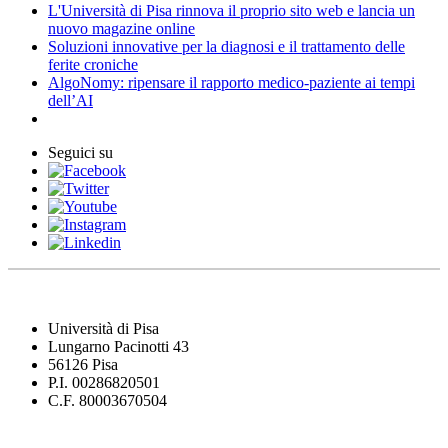
L'Università di Pisa rinnova il proprio sito web e lancia un
nuovo magazine online
Soluzioni innovative per la diagnosi e il trattamento delle
ferite croniche
AlgoNomy: ripensare il rapporto medico-paziente ai tempi
dell’AI
Seguici su
Università di Pisa
Lungarno Pacinotti 43
56126 Pisa
P.I. 00286820501
C.F. 80003670504