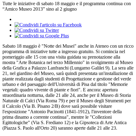
Tutte le iniziative di sabato 18 maggio e il programma continua con
“Amico Museo 2013” sino al 2 giugno
Sabato 18 maggio è "Notte dei Musei" anche in Ateneo con un ricco
programma di iniziative tutte a ingresso gratuito. Si comincia nel
pomeriggio alle 15 con una visita guidata su prenotazione alla
mostra "Arte Botanica nel terzo Millennio" in svolgimento al Museo
della Grafica a Palazzo Lanfranchi (Lungarno Galilei 9). La sera alle
21, nel giardino del Museo, sarà quindi presentata un'installazione di
piante realizzata dagli studenti di Progettazione e gestione del verde
urbano e del paesaggio dell'Università di Pisa dal titolo "Memorie
vegetali: quadro vivente di piante e fiori". E ancora: apertura
straordinaria notturna, dalle 21 alle 24, anche per il Museo di Storia
Naturale di Calci (Via Roma 79) e per il Museo degli Strumenti per
il Calcolo (Via B. Pisano 2/B) dove sarà possibile visitare
l'esposizione "Antonio Pacinotti (1841-1912), l'inventore della
prima dinamo a corrente continua", mentre le "Collezioni
Egittologiche" (Via S. Frediano 12) e la Gipsoteca di Arte Antica
(Piazza S. Paolo all'Orto 20) saranno aperte dalle 21 alle 23.