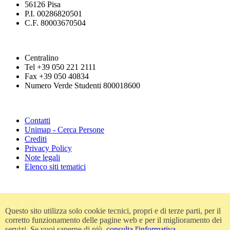
56126 Pisa
P.I. 00286820501
C.F. 80003670504
Centralino
Tel +39 050 221 2111
Fax +39 050 40834
Numero Verde Studenti 800018600
Contatti
Unimap - Cerca Persone
Crediti
Privacy Policy
Note legali
Elenco siti tematici
Urp
Questo sito utilizza solo cookie tecnici, propri e di terze parti, per il
Accessibilità
corretto funzionamento delle pagine web e per il miglioramento dei
Amministrazione trasparente
servizi. Se vuoi saperne di più,
consulta l'informativa
Atti di notifica