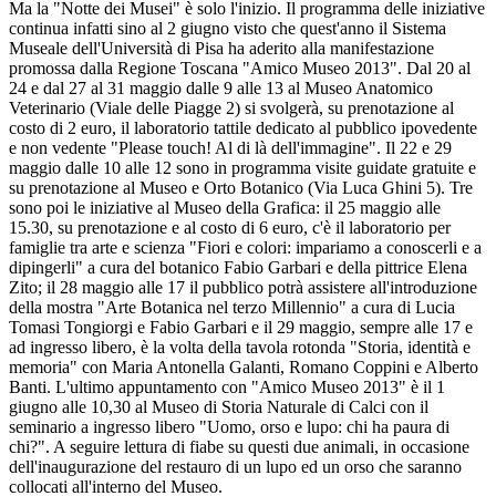
Ma la "Notte dei Musei" è solo l'inizio. Il programma delle iniziative
continua infatti sino al 2 giugno visto che quest'anno il Sistema
Museale dell'Università di Pisa ha aderito alla manifestazione
promossa dalla Regione Toscana "Amico Museo 2013". Dal 20 al
24 e dal 27 al 31 maggio dalle 9 alle 13 al Museo Anatomico
Veterinario (Viale delle Piagge 2) si svolgerà, su prenotazione al
costo di 2 euro, il laboratorio tattile dedicato al pubblico ipovedente
e non vedente "Please touch! Al di là dell'immagine". Il 22 e 29
maggio dalle 10 alle 12 sono in programma visite guidate gratuite e
su prenotazione al Museo e Orto Botanico (Via Luca Ghini 5). Tre
sono poi le iniziative al Museo della Grafica: il 25 maggio alle
15.30, su prenotazione e al costo di 6 euro, c'è il laboratorio per
famiglie tra arte e scienza "Fiori e colori: impariamo a conoscerli e a
dipingerli" a cura del botanico Fabio Garbari e della pittrice Elena
Zito; il 28 maggio alle 17 il pubblico potrà assistere all'introduzione
della mostra "Arte Botanica nel terzo Millennio" a cura di Lucia
Tomasi Tongiorgi e Fabio Garbari e il 29 maggio, sempre alle 17 e
ad ingresso libero, è la volta della tavola rotonda "Storia, identità e
memoria" con Maria Antonella Galanti, Romano Coppini e Alberto
Banti. L'ultimo appuntamento con "Amico Museo 2013" è il 1
giugno alle 10,30 al Museo di Storia Naturale di Calci con il
seminario a ingresso libero "Uomo, orso e lupo: chi ha paura di
chi?". A seguire lettura di fiabe su questi due animali, in occasione
dell'inaugurazione del restauro di un lupo ed un orso che saranno
collocati all'interno del Museo.