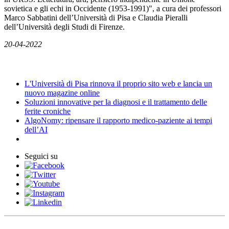
sovietica e gli echi in Occidente (1953-1991)", a cura dei professori
Marco Sabbatini dell’Università di Pisa e Claudia Pieralli
dell’Università degli Studi di Firenze.
20-04-2022
News
L'Università di Pisa rinnova il proprio sito web e lancia un
nuovo magazine online
Soluzioni innovative per la diagnosi e il trattamento delle
ferite croniche
AlgoNomy: ripensare il rapporto medico-paziente ai tempi
dell’AI
Seguici su