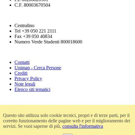
C.F. 80003670504
Centralino
Tel +39 050 221 2111
Fax +39 050 40834
Numero Verde Studenti 800018600
Contatti
Unimap - Cerca Persone
Crediti
Privacy Policy
Note legali
Elenco siti tematici
Urp
Questo sito utilizza solo cookie tecnici, propri e di terze parti, per il
Accessibilità
corretto funzionamento delle pagine web e per il miglioramento dei
Amministrazione trasparente
servizi. Se vuoi saperne di più,
consulta l'informativa
Atti di notifica
Albo ufficiale