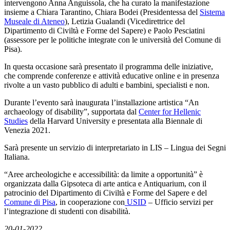
intervengono Anna Anguissola, che ha curato la manifestazione
insieme a Chiara Tarantino, Chiara Bodei (Presidentessa del
Sistema
Museale di Ateneo
), Letizia Gualandi (Vicedirettrice del
Dipartimento di Civiltà e Forme del Sapere) e Paolo Pesciatini
(assessore per le politiche integrate con le università del Comune di
Pisa).
In questa occasione sarà presentato il programma delle iniziative,
che comprende conferenze e attività educative online e in presenza
rivolte a un vasto pubblico di adulti e bambini, specialisti e non.
Durante l’evento sarà inaugurata l’installazione artistica “An
archaeology of disability”, supportata dal
Center for Hellenic
Studies
della Harvard University e presentata alla Biennale di
Venezia 2021.
Sarà presente un servizio di interpretariato in LIS – Lingua dei Segni
Italiana.
“Aree archeologiche e accessibilità: da limite a opportunità” è
organizzata dalla Gipsoteca di arte antica e Antiquarium, con il
patrocinio del Dipartimento di Civiltà e Forme del Sapere e del
Comune di Pisa
, in cooperazione con
USID
– Ufficio servizi per
l’integrazione di studenti con disabilità.
20-01-2022