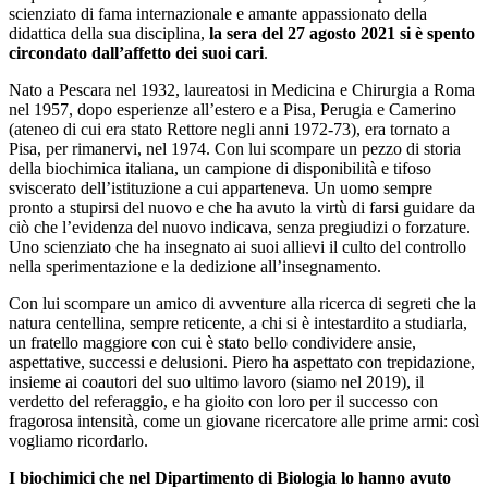
scienziato di fama internazionale e amante appassionato della
didattica della sua disciplina,
la sera del 27 agosto 2021 si è spento
circondato dall’affetto dei suoi cari
.
Nato a Pescara nel 1932, laureatosi in Medicina e Chirurgia a Roma
nel 1957, dopo esperienze all’estero e a Pisa, Perugia e Camerino
(ateneo di cui era stato Rettore negli anni 1972-73), era tornato a
Pisa, per rimanervi, nel 1974. Con lui scompare un pezzo di storia
della biochimica italiana, un campione di disponibilità e tifoso
sviscerato dell’istituzione a cui apparteneva. Un uomo sempre
pronto a stupirsi del nuovo e che ha avuto la virtù di farsi guidare da
ciò che l’evidenza del nuovo indicava, senza pregiudizi o forzature.
Uno scienziato che ha insegnato ai suoi allievi il culto del controllo
nella sperimentazione e la dedizione all’insegnamento.
Con lui scompare un amico di avventure alla ricerca di segreti che la
natura centellina, sempre reticente, a chi si è intestardito a studiarla,
un fratello maggiore con cui è stato bello condividere ansie,
aspettative, successi e delusioni. Piero ha aspettato con trepidazione,
insieme ai coautori del suo ultimo lavoro (siamo nel 2019), il
verdetto del referaggio, e ha gioito con loro per il successo con
fragorosa intensità, come un giovane ricercatore alle prime armi: così
vogliamo ricordarlo.
I biochimici che nel Dipartimento di Biologia lo hanno avuto