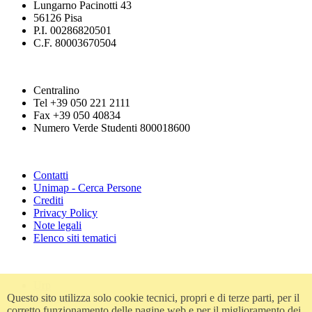
Lungarno Pacinotti 43
56126 Pisa
P.I. 00286820501
C.F. 80003670504
Centralino
Tel +39 050 221 2111
Fax +39 050 40834
Numero Verde Studenti 800018600
Contatti
Unimap - Cerca Persone
Crediti
Privacy Policy
Note legali
Elenco siti tematici
Urp
Questo sito utilizza solo cookie tecnici, propri e di terze parti, per il
Accessibilità
corretto funzionamento delle pagine web e per il miglioramento dei
Amministrazione trasparente