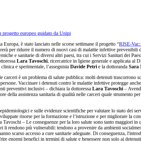
ta Europa, è stato lanciato nelle scorse settimane il progetto “
RISE-Vac: 
rerà per ridurre il numero di nuovi casi di malattie infettive prevenibili 
emiche e sanitarie di diversi altri paesi, tra cui i Servizi Sanitari dei Pa
ottoressa
Lara Tavoschi
, ricercatrice in Igiene generale e applicata al 
clinica e sperimentale, l’assegnista
Davide Petri
e la dottoranda
Sara 
lle carceri è un problema di salute pubblica: molti detenuti trascorrono s
e persone. Vaccinare i detenuti contro le malattie infettive protegge an
ti preventivi inclusivi – dichiara la dottoressa
Lara Tavoschi
– Avendo 
 della assistenza sanitaria di qualità nelle carceri quale strumento per c
i epidemiologici e sulle evidenze scientifiche per valutare lo stato dei ser
luppate risorse per la formazione e l’istruzione e per migliorare la cono
ssa Tavoschi – Le conseguenze per la loro salute sono tanto maggiori in
tori li rendono più vulnerabili: tendono a provenire da ambienti socialmen
 hanno scarso accesso a cure sanitarie adeguate. Di conseguenza, l'intr
offrire enormi benefici in termini di salute e benessere non solo ai deten