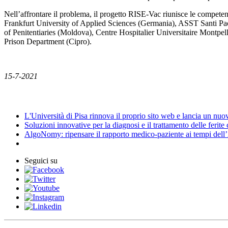
Nell’affrontare il problema, il progetto RISE-Vac riunisce le competenz
Frankfurt University of Applied Sciences (Germania), ASST Santi Pa
of Penitentiaries (Moldova), Centre Hospitalier Universitaire Montpell
Prison Department (Cipro).
15-7-2021
News
L'Università di Pisa rinnova il proprio sito web e lancia un nu
Soluzioni innovative per la diagnosi e il trattamento delle ferite
AlgoNomy: ripensare il rapporto medico-paziente ai tempi dell
Seguici su