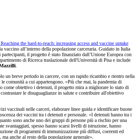
Reaching the hard-to-reach: increasing access and vaccine uptake
da vaccino all’interno della popolazione carceraria. Guidato in Italia
esi partecipanti, il progetto è stato finanziato dall’Unione Europea con
Dipartimento di Ricerca traslazionale dell'Università di Pisa e include
Mazzilli
.
olo un breve periodo in carcere, con un rapido ricambio e rientro nella
che le comunità a cui appartengono. «Più che mai, la pandemia di
come obiettivo i detenuti, il progetto mira a migliorare lo stato di
ontrastare le disuguaglianze in salute e contribuire all'obiettivo
vizi vaccinali nelle carceri, elaborare linee guida e identificare buone
scenza dei vaccini tra i detenuti e personale. «I detenuti hanno tra i
 quanto sono anche uno dei gruppi di persone più a rischio per una
te svantaggiati, spesso hanno scarsi livelli di istruzione, hanno
oduzione di programmi di immunizzazione più diffusi, coerenti ed
uti, ma anche al resto della popolazione generale».