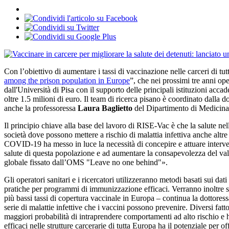
Con l’obiettivo di aumentare i tassi di vaccinazione nelle carceri di tut
among the prison population in Europe
”, che nei prossimi tre anni ope
dall'Università di Pisa con il supporto delle principali istituzioni accad
oltre 1.5 milioni di euro. Il team di ricerca pisano è coordinato dalla d
anche la professoressa
Laura Baglietto
del Dipartimento di Medicina 
Il principio chiave alla base del lavoro di RISE-Vac è che la salute ne
società dove possono mettere a rischio di malattia infettiva anche altr
COVID-19 ha messo in luce la necessità di concepire e attuare interven
salute di questa popolazione e ad aumentare la consapevolezza del valore
globale fissato dall’OMS "Leave no one behind"».
Gli operatori sanitari e i ricercatori utilizzeranno metodi basati sui dat
pratiche per programmi di immunizzazione efficaci. Verranno inoltre svi
più bassi tassi di copertura vaccinale in Europa – continua la dottore
serie di malattie infettive che i vaccini possono prevenire. Diversi fat
maggiori probabilità di intraprendere comportamenti ad alto rischio e
efficaci nelle strutture carcerarie di tutta Europa ha il potenziale per 