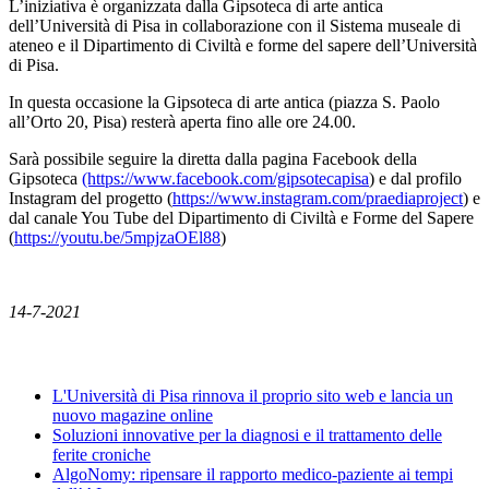
L’iniziativa è organizzata dalla Gipsoteca di arte antica
dell’Università di Pisa in collaborazione con il Sistema museale di
ateneo e il Dipartimento di Civiltà e forme del sapere dell’Università
di Pisa.
In questa occasione la Gipsoteca di arte antica (piazza S. Paolo
all’Orto 20, Pisa) resterà aperta fino alle ore 24.00.
Sarà possibile seguire la diretta dalla pagina Facebook della
Gipsoteca
(https://www.facebook.com/gipsotecapisa
) e dal profilo
Instagram del progetto (
https://www.instagram.com/praediaproject
) e
dal canale You Tube del Dipartimento di Civiltà e Forme del Sapere
(
https://youtu.be/5mpjzaOEl88
)
14-7-2021
News
L'Università di Pisa rinnova il proprio sito web e lancia un
nuovo magazine online
Soluzioni innovative per la diagnosi e il trattamento delle
ferite croniche
AlgoNomy: ripensare il rapporto medico-paziente ai tempi