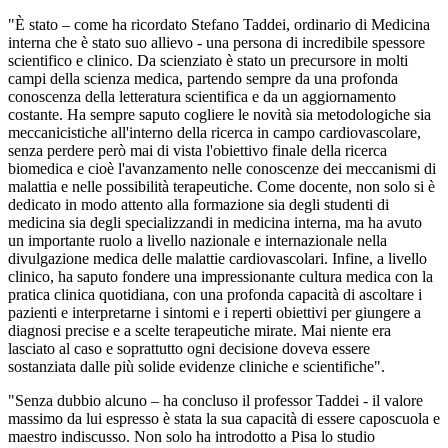
"È stato – come ha ricordato Stefano Taddei, ordinario di Medicina
interna che è stato suo allievo - una persona di incredibile spessore
scientifico e clinico. Da scienziato è stato un precursore in molti
campi della scienza medica, partendo sempre da una profonda
conoscenza della letteratura scientifica e da un aggiornamento
costante. Ha sempre saputo cogliere le novità sia metodologiche sia
meccanicistiche all'interno della ricerca in campo cardiovascolare,
senza perdere però mai di vista l'obiettivo finale della ricerca
biomedica e cioè l'avanzamento nelle conoscenze dei meccanismi di
malattia e nelle possibilità terapeutiche. Come docente, non solo si è
dedicato in modo attento alla formazione sia degli studenti di
medicina sia degli specializzandi in medicina interna, ma ha avuto
un importante ruolo a livello nazionale e internazionale nella
divulgazione medica delle malattie cardiovascolari. Infine, a livello
clinico, ha saputo fondere una impressionante cultura medica con la
pratica clinica quotidiana, con una profonda capacità di ascoltare i
pazienti e interpretarne i sintomi e i reperti obiettivi per giungere a
diagnosi precise e a scelte terapeutiche mirate. Mai niente era
lasciato al caso e soprattutto ogni decisione doveva essere
sostanziata dalle più solide evidenze cliniche e scientifiche".
"Senza dubbio alcuno – ha concluso il professor Taddei - il valore
massimo da lui espresso è stata la sua capacità di essere caposcuola e
maestro indiscusso. Non solo ha introdotto a Pisa lo studio