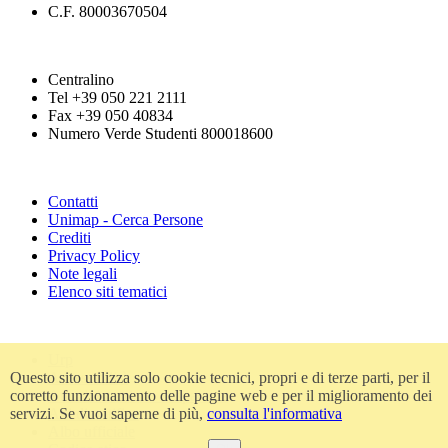
C.F. 80003670504
Centralino
Tel +39 050 221 2111
Fax +39 050 40834
Numero Verde Studenti 800018600
Contatti
Unimap - Cerca Persone
Crediti
Privacy Policy
Note legali
Elenco siti tematici
Urp
Questo sito utilizza solo cookie tecnici, propri e di terze parti, per il
Accessibilità
corretto funzionamento delle pagine web e per il miglioramento dei
Amministrazione trasparente
servizi. Se vuoi saperne di più,
consulta l'informativa
Atti di notifica
Albo ufficiale