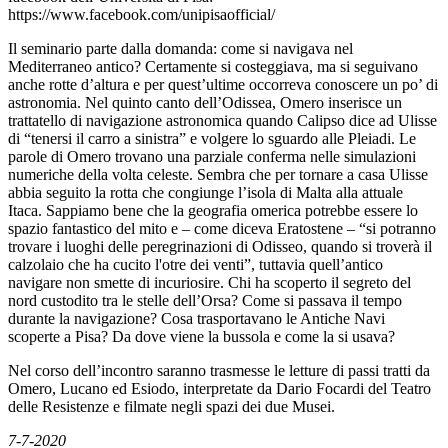
https://www.facebook.com/unipisaofficial/
Il seminario parte dalla domanda: come si navigava nel
Mediterraneo antico? Certamente si costeggiava, ma si seguivano
anche rotte d’altura e per quest’ultime occorreva conoscere un po’ di
astronomia. Nel quinto canto dell’Odissea, Omero inserisce un
trattatello di navigazione astronomica quando Calipso dice ad Ulisse
di “tenersi il carro a sinistra” e volgere lo sguardo alle Pleiadi. Le
parole di Omero trovano una parziale conferma nelle simulazioni
numeriche della volta celeste. Sembra che per tornare a casa Ulisse
abbia seguito la rotta che congiunge l’isola di Malta alla attuale
Itaca. Sappiamo bene che la geografia omerica potrebbe essere lo
spazio fantastico del mito e – come diceva Eratostene – “si potranno
trovare i luoghi delle peregrinazioni di Odisseo, quando si troverà il
calzolaio che ha cucito l'otre dei venti”, tuttavia quell’antico
navigare non smette di incuriosire. Chi ha scoperto il segreto del
nord custodito tra le stelle dell’Orsa? Come si passava il tempo
durante la navigazione? Cosa trasportavano le Antiche Navi
scoperte a Pisa? Da dove viene la bussola e come la si usava?
Nel corso dell’incontro saranno trasmesse le letture di passi tratti da
Omero, Lucano ed Esiodo, interpretate da Dario Focardi del Teatro
delle Resistenze e filmate negli spazi dei due Musei.
7-7-2020