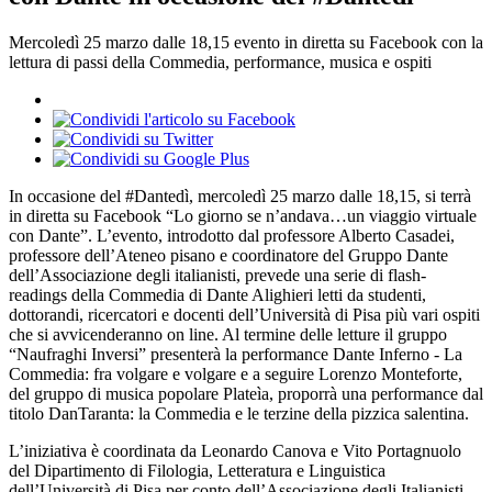
Mercoledì 25 marzo dalle 18,15 evento in diretta su Facebook con la
lettura di passi della Commedia, performance, musica e ospiti
In occasione del #Dantedì, mercoledì 25 marzo dalle 18,15, si terrà
in diretta su Facebook “Lo giorno se n’andava…un viaggio virtuale
con Dante”. L’evento, introdotto dal professore Alberto Casadei,
professore dell’Ateneo pisano e coordinatore del Gruppo Dante
dell’Associazione degli italianisti, prevede una serie di flash-
readings della Commedia di Dante Alighieri letti da studenti,
dottorandi, ricercatori e docenti dell’Università di Pisa più vari ospiti
che si avvicenderanno on line. Al termine delle letture il gruppo
“Naufraghi Inversi” presenterà la performance Dante Inferno - La
Commedia: fra volgare e volgare e a seguire Lorenzo Monteforte,
del gruppo di musica popolare Plateìa, proporrà una performance dal
titolo DanTaranta: la Commedia e le terzine della pizzica salentina.
L’iniziativa è coordinata da Leonardo Canova e Vito Portagnuolo
del Dipartimento di Filologia, Letteratura e Linguistica
dell’Università di Pisa per conto dell’Associazione degli Italianisti