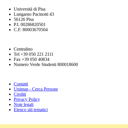
Università di Pisa
Lungarno Pacinotti 43
56126 Pisa
P.I. 00286820501
C.F. 80003670504
Centralino
Tel +39 050 221 2111
Fax +39 050 40834
Numero Verde Studenti 800018600
Contatti
Unimap - Cerca Persone
Crediti
Privacy Policy
Note legali
Elenco siti tematici