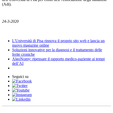
(Adi).
24-3-2020
News
L'Università di Pisa rinnova il proprio sito web e lancia un
nuovo magazine online
Soluzioni innovative per la diagnosi e il trattamento delle
ferite croniche
AlgoNomy: ripensare il rapporto medico-paziente ai tempi
dell’AI
Seguici su