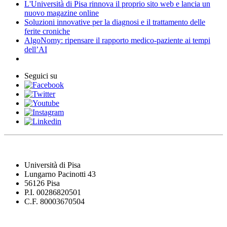
L'Università di Pisa rinnova il proprio sito web e lancia un
nuovo magazine online
Soluzioni innovative per la diagnosi e il trattamento delle
ferite croniche
AlgoNomy: ripensare il rapporto medico-paziente ai tempi
dell’AI
Seguici su
Università di Pisa
Lungarno Pacinotti 43
56126 Pisa
P.I. 00286820501
C.F. 80003670504