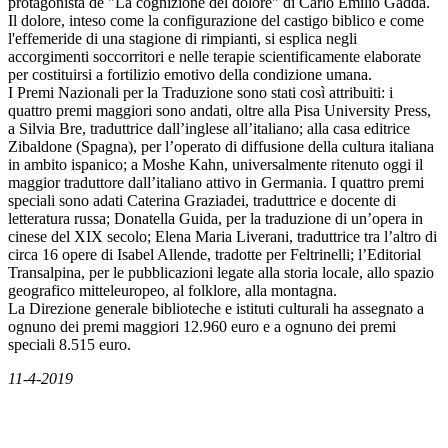
protagonista de "La cognizione del dolore" di Carlo Emilio Gadda.
Il dolore, inteso come la configurazione del castigo biblico e come
l'effemeride di una stagione di rimpianti, si esplica negli
accorgimenti soccorritori e nelle terapie scientificamente elaborate
per costituirsi a fortilizio emotivo della condizione umana.
I Premi Nazionali per la Traduzione sono stati così attribuiti: i
quattro premi maggiori sono andati, oltre alla Pisa University Press,
a Silvia Bre, traduttrice dall’inglese all’italiano; alla casa editrice
Zibaldone (Spagna), per l’operato di diffusione della cultura italiana
in ambito ispanico; a Moshe Kahn, universalmente ritenuto oggi il
maggior traduttore dall’italiano attivo in Germania. I quattro premi
speciali sono adati Caterina Graziadei, traduttrice e docente di
letteratura russa; Donatella Guida, per la traduzione di un’opera in
cinese del XIX secolo; Elena Maria Liverani, traduttrice tra l’altro di
circa 16 opere di Isabel Allende, tradotte per Feltrinelli; l’Editorial
Transalpina, per le pubblicazioni legate alla storia locale, allo spazio
geografico mitteleuropeo, al folklore, alla montagna.
La Direzione generale biblioteche e istituti culturali ha assegnato a
ognuno dei premi maggiori 12.960 euro e a ognuno dei premi
speciali 8.515 euro.
11-4-2019
News