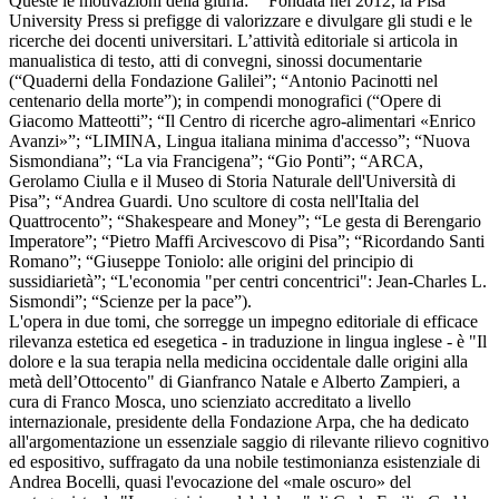
Queste le motivazioni della giuria: “"Fondata nel 2012, la Pisa
University Press si prefigge di valorizzare e divulgare gli studi e le
ricerche dei docenti universitari. L’attività editoriale si articola in
manualistica di testo, atti di convegni, sinossi documentarie
(“Quaderni della Fondazione Galilei”; “Antonio Pacinotti nel
centenario della morte”); in compendi monografici (“Opere di
Giacomo Matteotti”; “Il Centro di ricerche agro-alimentari «Enrico
Avanzi»”; “LIMINA, Lingua italiana minima d'accesso”; “Nuova
Sismondiana”; “La via Francigena”; “Gio Ponti”; “ARCA,
Gerolamo Ciulla e il Museo di Storia Naturale dell'Università di
Pisa”; “Andrea Guardi. Uno scultore di costa nell'Italia del
Quattrocento”; “Shakespeare and Money”; “Le gesta di Berengario
Imperatore”; “Pietro Maffi Arcivescovo di Pisa”; “Ricordando Santi
Romano”; “Giuseppe Toniolo: alle origini del principio di
sussidiarietà”; “L'economia "per centri concentrici": Jean-Charles L.
Sismondi”; “Scienze per la pace”).
L'opera in due tomi, che sorregge un impegno editoriale di efficace
rilevanza estetica ed esegetica - in traduzione in lingua inglese - è "Il
dolore e la sua terapia nella medicina occidentale dalle origini alla
metà dell’Ottocento" di Gianfranco Natale e Alberto Zampieri, a
cura di Franco Mosca, uno scienziato accreditato a livello
internazionale, presidente della Fondazione Arpa, che ha dedicato
all'argomentazione un essenziale saggio di rilevante rilievo cognitivo
ed espositivo, suffragato da una nobile testimonianza esistenziale di
Andrea Bocelli, quasi l'evocazione del «male oscuro» del