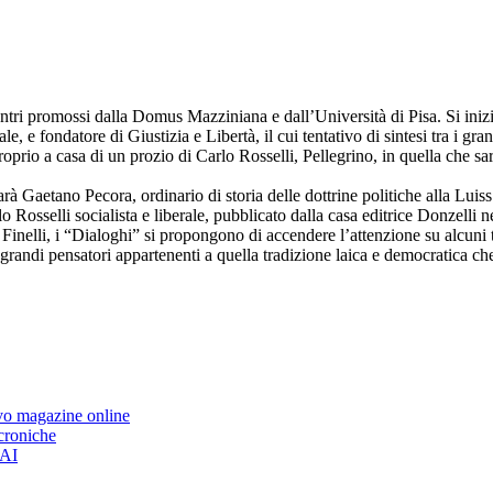
ontri promossi dalla Domus Mazziniana e dall’Università di Pisa. Si iniz
e, e fondatore di Giustizia e Libertà, il cui tentativo di sintesi tra i gra
roprio a casa di un prozio di Carlo Rosselli, Pellegrino, in quella che
arà Gaetano Pecora, ordinario di storia delle dottrine politiche alla Luiss d
 Rosselli socialista e liberale, pubblicato dalla casa editrice Donzelli n
lli, i “Dialoghi” si propongono di accendere l’attenzione su alcuni tem
i grandi pensatori appartenenti a quella tradizione laica e democratica ch
ovo magazine online
 croniche
’AI