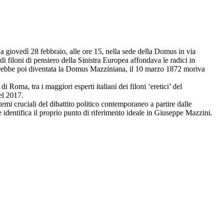
ia giovedì 28 febbraio, alle ore 15, nella sede della Domus in via
ndi filoni di pensiero della Sinistra Europea affondava le radici in
 sarebbe poi diventata la Domus Mazziniana, il 10 marzo 1872 moriva
i Roma, tra i maggiori esperti italiani dei filoni ‘eretici’ del
el 2017.
i cruciali del dibattito politico contemporaneo a partire dalle
e identifica il proprio punto di riferimento ideale in Giuseppe Mazzini.