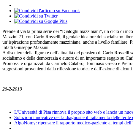
Prende il via la prima serie dei “Dialoghi mazziniani”, un ciclo di inc
Mazzini 71, con Carlo Rosselli, il geniale ideatore del socialismo liberal
un’ispirazione profondamente mazziniana, anche a livello familiare. P
infatti Giuseppe Mazzini.
A discutere della figura e dell’attualità del pensiero di Carlo Rosselli s
socialismo e della democrazia e autore di un importante saggio su Carlo
Promossi e organizzati da Carmelo Calabrò, Tommaso Greco e Pietro Fine
suggestioni provenienti dalla riflessione teorica e dall’azione di alcun
26-2-2019
News
L'Università di Pisa rinnova il proprio sito web e lancia un nu
Soluzioni innovative per la diagnosi e il trattamento delle ferite
AlgoNomy: ripensare il rapporto medico-paziente ai tempi dell