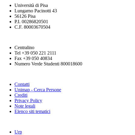
Università di Pisa
Lungarno Pacinotti 43
56126 Pisa
P.I. 00286820501
C.F. 80003670504
Centralino
Tel +39 050 221 2111
Fax +39 050 40834
Numero Verde Studenti 800018600
Contatti
Unimap - Cerca Persone
Crediti
Privacy Policy
Note legali
Elenco siti tematici
Urp