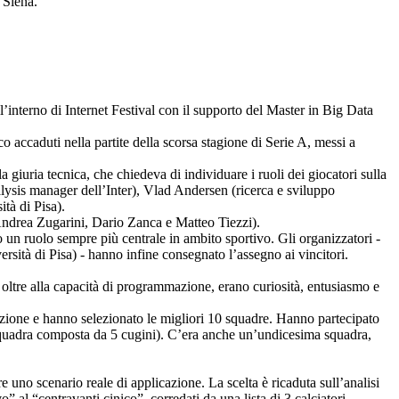
 Siena.
ll’interno di Internet Festival con il supporto del Master in Big Data
o accaduti nella partite della scorsa stagione di Serie A, messi a
a giuria tecnica, che chiedeva di individuare i ruoli dei giocatori sulla
alysis manager dell’Inter), Vlad Andersen (ricerca e sviluppo
à di Pisa).
 Andrea Zugarini, Dario Zanca e Matteo Tiezzi).
 un ruolo sempre più centrale in ambito sportivo. Gli organizzatori -
à di Pisa) - hanno infine consegnato l’assegno ai vincitori.
 oltre alla capacità di programmazione, erano curiosità, entusiasmo e
rizione e hanno selezionato le migliori 10 squadre. Hanno partecipato
 una squadra composta da 5 cugini). C’era anche un’undicesima squadra,
 uno scenario reale di applicazione. La scelta è ricaduta sull’analisi
o” al “centravanti cinico”, corredati da una lista di 3 calciatori