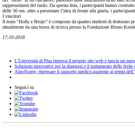
rappresentanti del ruolo. Da questa lista, i partecipanti hanno costruit
delle 30 ore, oltre a presentare l’idea di fronte alla giuria, i partecipant
I vincitori
Il team “Holly e Benjo” è composto da quattro studenti di dottorato p
attualmente ha una borsa di ricerca presso la Fondazione Bruno Kessl
17-10-2018
News
L'Università di Pisa rinnova il proprio sito web e lancia un nu
Soluzioni innovative per la diagnosi e il trattamento delle ferite
AlgoNomy: ripensare il rapporto medico-paziente ai tempi dell
Seguici su