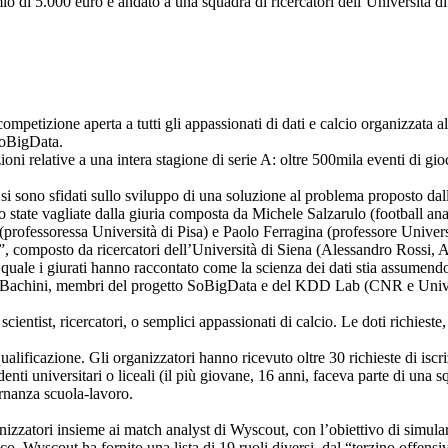
io di 5.000 euro è andato a una squadra di ricercatori dell’Università di
ompetizione aperta a tutti gli appassionati di dati e calcio organizzata a
 SoBigData.
i relative a una intera stagione di serie A: oltre 500mila eventi di gioc
e si sono sfidati sullo sviluppo di una soluzione al problema proposto dall
no state vagliate dalla giuria composta da Michele Salzarulo (football an
fessoressa Università di Pisa) e Paolo Ferragina (professore Universit
o”, composto da ricercatori dell’Università di Siena (Alessandro Rossi,
a quale i giurati hanno raccontato come la scienza dei dati stia assumendo
Bachini, membri del progetto SoBigData e del KDD Lab (CNR e Universit
ientist, ricercatori, o semplici appassionati di calcio. Le doti richieste,
ualificazione. Gli organizzatori hanno ricevuto oltre 30 richieste di isc
studenti universitari o liceali (il più giovane, 16 anni, faceva parte di
ernanza scuola-lavoro.
anizzatori insieme ai match analyst di Wyscout, con l’obiettivo di simulare
co. Wyscout ha fornito una lista di 19 ruoli diversi, dal “terzino offensiv