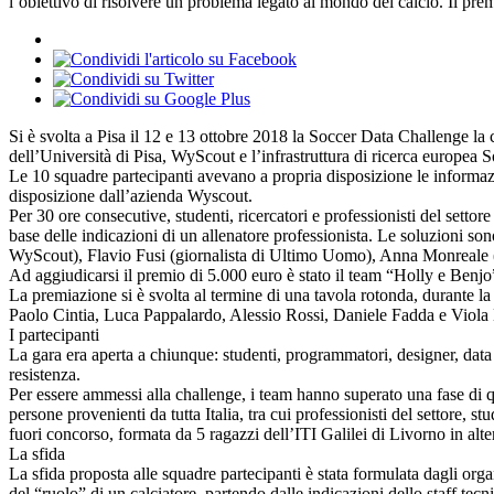
l’obiettivo di risolvere un problema legato al mondo del calcio. Il prem
Si è svolta a Pisa il 12 e 13 ottobre 2018 la Soccer Data Challenge la c
dell’Università di Pisa, WyScout e l’infrastruttura di ricerca europea
Le 10 squadre partecipanti avevano a propria disposizione le informazion
disposizione dall’azienda Wyscout.
Per 30 ore consecutive, studenti, ricercatori e professionisti del settor
base delle indicazioni di un allenatore professionista. Le soluzioni so
WyScout), Flavio Fusi (giornalista di Ultimo Uomo), Anna Monreale (pro
Ad aggiudicarsi il premio di 5.000 euro è stato il team “Holly e Benj
La premiazione si è svolta al termine di una tavola rotonda, durante l
Paolo Cintia, Luca Pappalardo, Alessio Rossi, Daniele Fadda e Viola 
I partecipanti
La gara era aperta a chiunque: studenti, programmatori, designer, data sc
resistenza.
Per essere ammessi alla challenge, i team hanno superato una fase di q
persone provenienti da tutta Italia, tra cui professionisti del settore, 
fuori concorso, formata da 5 ragazzi dell’ITI Galilei di Livorno in alt
La sfida
La sfida proposta alle squadre partecipanti è stata formulata dagli org
del “ruolo” di un calciatore, partendo dalle indicazioni dello staff tecni