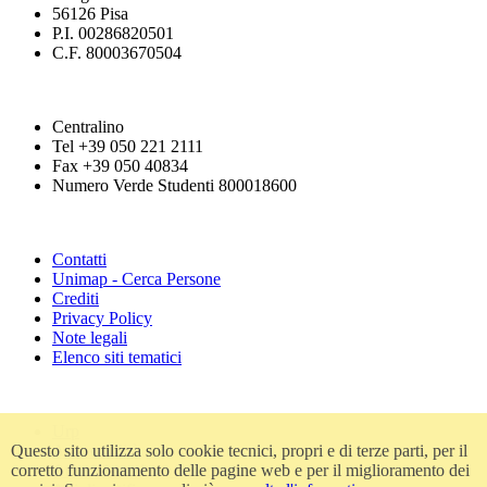
56126 Pisa
P.I. 00286820501
C.F. 80003670504
Centralino
Tel +39 050 221 2111
Fax +39 050 40834
Numero Verde Studenti 800018600
Contatti
Unimap - Cerca Persone
Crediti
Privacy Policy
Note legali
Elenco siti tematici
Urp
Questo sito utilizza solo cookie tecnici, propri e di terze parti, per il
Accessibilità
corretto funzionamento delle pagine web e per il miglioramento dei
Amministrazione trasparente