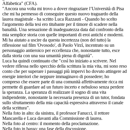
Alfabetica" (CFA).
"Ancora una volta mi trovo a dover ringraziare l’Università di Pisa
che mi ha permesso di conseguire questo nuovo traguardo della
laurea magistrale - ha scritto Luca Razzauti - Quando ho scelto
l'argomento della tesi ero titubante per il timore di scadere nella
banalità. Una sensazione di inadeguatezza data dal confronto della
mia semplice storia con quelle importanti di eroi antichi e moderni.
Mi ha aiutato a uscire da questa incertezza (non del tutto) la
riflessione sul film 'Ovosodo', di Paolo Virzì, incentrato su un
personaggio antieroico per eccellenza che, nonostante tutto, esce
dalla storia con una sua umanità piena di dignità".
Luca ha quindi continuato che "così ho iniziato a scrivere. Nel
vedere riflessa nello specchio della scrittura la mia vita, mi sono reso
conto che per superare i passaggi più impervi ho dovuto attingere ad
energie interiori che neppure immaginavo di possedere; ho
compreso che essere parte di una comunità affettivamente ricca mi
permette di guardare ad un futuro incerto e nebuloso senza perdere
la speranza. La speranza di realizzare il sogno di una vita
indipendente, nonostante la necessaria presenza di un tutor, fondata
sullo sfruttamento della mia capacità espressiva attraverso il canale
della scrittura”.
Nella foto in alto: da sinistra, il professor Fanucci, il rettore
Mancarella e Luca davanti alla Commissione di laurea.
Nella foto al centro: il momento della proclamazione.
Nella foto in basso: una fase della discussione.