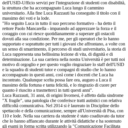
dell'USID-Ufficio servizi per l'integrazione di studenti con disabilità,
la struttura che ha accompagnato Luca lungo il cammino
universitario. Alla fine Luca Razzauti ha conseguito il titolo con il
massimo dei voti e la lode.
"Ho seguito Luca in tutto il suo percorso formativo - ha detto il
rettore Paolo Mancarella - imparando ad apprezzare la forza e il
coraggio con cui riesce quotidianamente a superare gli ostacoli
dovuti alla sua condizione. Per me, per gli operatori che lo hanno
supportato e soprattutto per tutti i giovani che affrontano, a volte con
un senso di smarrimento, il percorso di studi universitario, la storia di
Luca rappresenta una bellissima lezione di vita, di dignità e di
determinazione. La sua carriera nella nostra Università è per tutti noi
motivo di orgoglio e per questo voglio ringraziare lo staff dell'USID
e la squadra di studenti tutor e compagni di studio che lo hanno
accompagnato in questi anni, così come i docenti che Luca ha
incontrato. Qualunque scelta possa fare ora, auguro a Luca il
massimo della fortuna e tanta felicità, e lo ringrazio di cuore per
quanto è riuscito a trasmetterci in tutti questi anni".
Luca Razzauti, 31 anni, di origini livornesi, è affetto dalla sindrome
"X fragile", una patologia che conferisce tratti autistici con relativa
difficoltà comunicativa. Nel 2014 si è laureato in Discipline dello
spettacolo e della comunicazione, sempre all'Università di Pisa, con
110 e lode. Nella sua carriera da studente è stato coadiuvato da tutor
che lo hanno affiancato durante le attività didattiche e ha sostenuto
gli esami in forma scritta utilizzando la "Comunicazione Facilitata