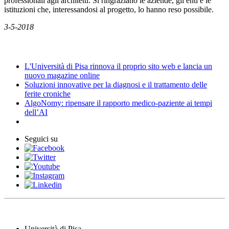
professionali agli architetti. Si ringraziano le aziende, gli enti e le
istituzioni che, interessandosi al progetto, lo hanno reso possibile.
3-5-2018
News
L'Università di Pisa rinnova il proprio sito web e lancia un
nuovo magazine online
Soluzioni innovative per la diagnosi e il trattamento delle
ferite croniche
AlgoNomy: ripensare il rapporto medico-paziente ai tempi
dell’AI
Seguici su
Università di Pisa