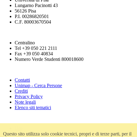
Lungarno Pacinotti 43
56126 Pisa
P.I. 00286820501
C.F. 80003670504
Centralino
Tel +39 050 221 2111
Fax +39 050 40834
Numero Verde Studenti 800018600
Contatti
Unimap - Cerca Persone
Crediti
Privacy Policy
Note legali
Elenco siti tematici
Urp
Questo sito utilizza solo cookie tecnici, propri e di terze parti, per il
Accessibilità