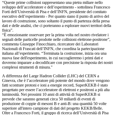
“Queste prime collisioni rappresentano una pietra miliare nello
sviluppo dell’acceleratore e dell’esperimento - sottolinea Francesco
Forti dell’Università di Pisa e dell’INFN, presidente del comitato
esecutivo dell’esperimento - Per quanto siano il punto di arrivo del
lavoro di costruzione, sono soltanto il punto di partenza della presa
dati e delle analisi, che ci porteranno a esplorare nuovi territori della
fisica”.
“È emozionante osservare per la prima volta nel nostro rivelatore i
segnali delle particelle prodotte nelle collisioni elettrone-positrone”,
commenta Giuseppe Finocchiaro, ricercatore dei Laboratori
Nazionali di Frascati dell’INFN, che coordina la partecipazione
italiana all’esperimento. “Terminata la costruzione, inizia ora una
nuova fase dell'esperimento, in cui raccoglieremo i primi dati e
dovremo imparare a decodificare con precisione la risposta dei nostri
complessi strumenti di misura."
A differenza del Large Hadron Collider (LHC) del CERN a
Ginevra, che è l’acceleratore più potente del mondo dove vengono
fatti scontrare protoni e ioni a energie record, SuperKEKB è stato
progettato per essere l’acceleratore di elettroni e positroni a più alta
luminosità. Nei prossimi 10 anni di attività di SuperKEKB si
prevede che saranno generati circa 50 miliardi di eventi di
produzione di coppie di mesoni B e anti-B: una quantità 50 volte
superiore all'intero campione di dati del progetto KEKB/Belle.
Oltre a Francesco Forti, il gruppo di ricerca dell’Università di Pisa