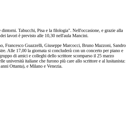
intorni. Tabucchi, Pisa e la filologia". Nell'occasione, e grazie alla
ei lavori è previsto alle 10,30 nell'aula Mancini.
Stefano, Francesco Guazzelli, Giuseppe Marcocci, Bruno Mazzoni, Sandro
re. Alle 17,00 la giornata si concluderà con un concerto per piano e
gruppo di amici e colleghi dello scrittore scomparso il 25 marzo
e università italiane che furono più care allo scrittore e al lusitanista:
 anni Ottanta), e Milano e Venezia.