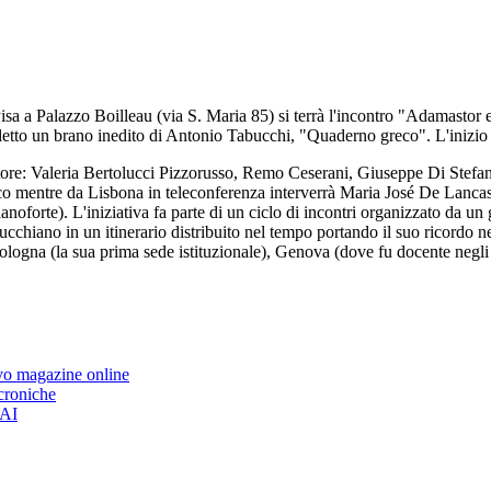
 a Palazzo Boilleau (via S. Maria 85) si terrà l'incontro "Adamastor e d
letto un brano inedito di Antonio Tabucchi, "Quaderno greco". L'inizio d
o scrittore: Valeria Bertolucci Pizzorusso, Remo Ceserani, Giuseppe Di 
o mentre da Lisbona in teleconferenza interverrà Maria José De Lancast
oforte). L'iniziativa fa parte di un ciclo di incontri organizzato da un 
ucchiano in un itinerario distribuito nel tempo portando il suo ricordo nell
Bologna (la sua prima sede istituzionale), Genova (dove fu docente negli
ovo magazine online
 croniche
’AI