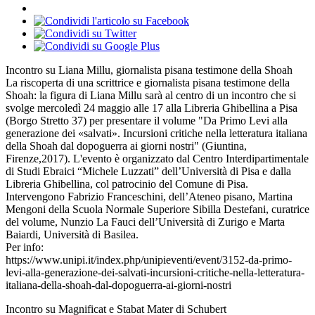
Incontro su Liana Millu, giornalista pisana testimone della Shoah
La riscoperta di una scrittrice e giornalista pisana testimone della
Shoah: la figura di Liana Millu sarà al centro di un incontro che si
svolge mercoledì 24 maggio alle 17 alla Libreria Ghibellina a Pisa
(Borgo Stretto 37) per presentare il volume "Da Primo Levi alla
generazione dei «salvati». Incursioni critiche nella letteratura italiana
della Shoah dal dopoguerra ai giorni nostri" (Giuntina,
Firenze,2017). L'evento è organizzato dal Centro Interdipartimentale
di Studi Ebraici “Michele Luzzati” dell’Università di Pisa e dalla
Libreria Ghibellina, col patrocinio del Comune di Pisa.
Intervengono Fabrizio Franceschini, dell’Ateneo pisano, Martina
Mengoni della Scuola Normale Superiore Sibilla Destefani, curatrice
del volume, Nunzio La Fauci dell’Università di Zurigo e Marta
Baiardi, Università di Basilea.
Per info:
https://www.unipi.it/index.php/unipieventi/event/3152-da-primo-
levi-alla-generazione-dei-salvati-incursioni-critiche-nella-letteratura-
italiana-della-shoah-dal-dopoguerra-ai-giorni-nostri
Incontro su Magnificat e Stabat Mater di Schubert