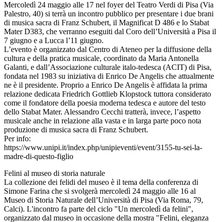
Mercoledì 24 maggio alle 17 nel foyer del Teatro Verdi di Pisa (Via
Palestro, 40) si terrà un incontro pubblico per presentare i due brani
di musica sacra di Franz Schubert, il Magnificat D 486 e lo Stabat
Mater D383, che verranno eseguiti dal Coro dell’Università a Pisa il
7 giugno e a Lucca l’11 giugno.
L’evento è organizzato dal Centro di Ateneo per la diffusione della
cultura e della pratica musicale, coordinato da Maria Antonella
Galanti, e dall’Associazione culturale italo-tedesca (ACIT) di Pisa,
fondata nel 1983 su iniziativa di Enrico De Angelis che attualmente
ne è il presidente. Proprio a Enrico De Angelis è affidata la prima
relazione dedicata Friedrich Gottlieb Klopstock tuttora considerato
come il fondatore della poesia moderna tedesca e autore del testo
dello Stabat Mater. Alessandro Cecchi tratterà, invece, l’aspetto
musicale anche in relazione alla vasta e in larga parte poco nota
produzione di musica sacra di Franz Schubert.
Per info:
https://www.unipi.it/index.php/unipieventi/event/3155-tu-sei-la-
madre-di-questo-figlio
Felini al museo di storia naturale
La collezione dei felidi del museo è il tema della conferenza di
Simone Farina che si svolgerà mercoledì 24 maggio alle 16 al
Museo di Storia Naturale dell’Università di Pisa (Via Roma, 79,
Calci). L'incontro fa parte del ciclo "Un mercoledì da felini",
organizzato dal museo in occasione della mostra "Felini, eleganza