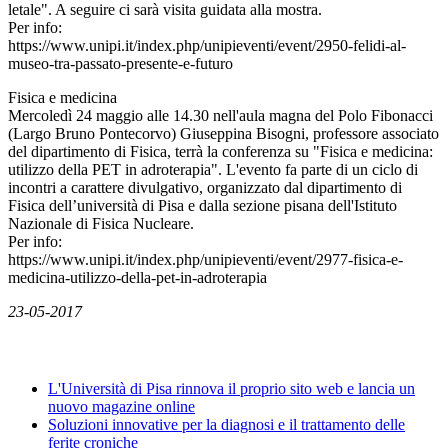
letale". A seguire ci sarà visita guidata alla mostra.
Per info:
https://www.unipi.it/index.php/unipieventi/event/2950-felidi-al-
museo-tra-passato-presente-e-futuro
Fisica e medicina
Mercoledì 24 maggio alle 14.30 nell'aula magna del Polo Fibonacci
(Largo Bruno Pontecorvo) Giuseppina Bisogni, professore associato
del dipartimento di Fisica, terrà la conferenza su "Fisica e medicina:
utilizzo della PET in adroterapia". L'evento fa parte di un ciclo di
incontri a carattere divulgativo, organizzato dal dipartimento di
Fisica dell’università di Pisa e dalla sezione pisana dell'Istituto
Nazionale di Fisica Nucleare.
Per info:
https://www.unipi.it/index.php/unipieventi/event/2977-fisica-e-
medicina-utilizzo-della-pet-in-adroterapia
23-05-2017
News
L'Università di Pisa rinnova il proprio sito web e lancia un
nuovo magazine online
Soluzioni innovative per la diagnosi e il trattamento delle
ferite croniche