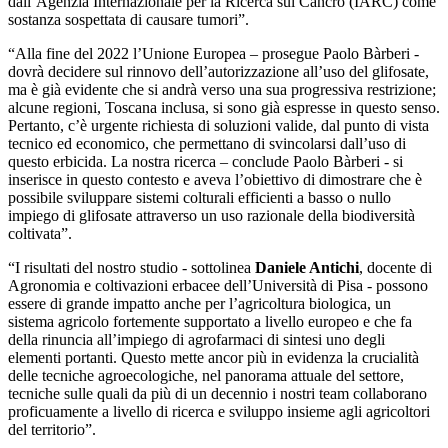
dall’Agenzia Internazionale per la Ricerca sul Cancro (IARC) come
sostanza sospettata di causare tumori”.
“Alla fine del 2022 l’Unione Europea – prosegue Paolo Bàrberi -
dovrà decidere sul rinnovo dell’autorizzazione all’uso del glifosate,
ma è già evidente che si andrà verso una sua progressiva restrizione;
alcune regioni, Toscana inclusa, si sono già espresse in questo senso.
Pertanto, c’è urgente richiesta di soluzioni valide, dal punto di vista
tecnico ed economico, che permettano di svincolarsi dall’uso di
questo erbicida. La nostra ricerca – conclude Paolo Bàrberi - si
inserisce in questo contesto e aveva l’obiettivo di dimostrare che è
possibile sviluppare sistemi colturali efficienti a basso o nullo
impiego di glifosate attraverso un uso razionale della biodiversità
coltivata”.
“I risultati del nostro studio - sottolinea
Daniele Antichi
, docente di
Agronomia e coltivazioni erbacee dell’Università di Pisa - possono
essere di grande impatto anche per l’agricoltura biologica, un
sistema agricolo fortemente supportato a livello europeo e che fa
della rinuncia all’impiego di agrofarmaci di sintesi uno degli
elementi portanti. Questo mette ancor più in evidenza la crucialità
delle tecniche agroecologiche, nel panorama attuale del settore,
tecniche sulle quali da più di un decennio i nostri team collaborano
proficuamente a livello di ricerca e sviluppo insieme agli agricoltori
del territorio”.