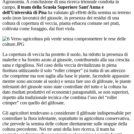
Agronomia. A conclusione di una ricerca triennale condotta in
campo,
il team della Scuola Superiore Sant'Anna e
dell’Università di Pisa
ha valutato gli effetti della semina su terreno
sodo (non lavorato) del girasole, in presenza dei residui di una
coltura di copertura di veccia, pianta erbacea comune nei prati,
coltivata come foraggio, dai fiori viola.
La copertura di veccia ha protetto il suolo, ha ridotto la presenza di
malerbe e ha fornito azoto al girasole, contribuendo alla sua crescita
sana e rigogliosa. Nel caso della veccia devitalizzata in piena
fioritura utilizzando il solo “roller crimper” (si tratta di un attrezzo
che comprime ma non taglia alla base le piante, facendole appassire
mentre sono ancorate al suolo) e senza fare uso di glifosate, le piante
infestanti del girasole sono state controllate del tutto e la coltura ha
dato risultati produttivi ed economici paragonabili, se non superiori,
rispetto alla tradizionale tecnica che combina l’uso del “roller
crimper” con quello del glifosate.
Gli agricoltori tendevano a considerare il glifosate indispensabile per
controllare la flora infestante, soprattutto in agricoltura conservativa,
che prevede la semina delle colture direttamente sulle stoppie della
coltura precedente. Nei tre anni della loro ricerca, il team ha