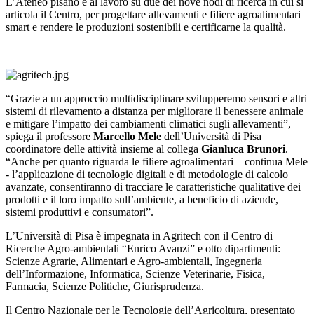
L’Ateneo pisano è al lavoro su due dei nove nodi di ricerca in cui si
articola il Centro, per progettare allevamenti e filiere agroalimentari
smart e rendere le produzioni sostenibili e certificarne la qualità.
“Grazie a un approccio multidisciplinare svilupperemo sensori e altri
sistemi di rilevamento a distanza per migliorare il benessere animale
e mitigare l’impatto dei cambiamenti climatici sugli allevamenti”,
spiega il professore
Marcello Mele
dell’Università di Pisa
coordinatore delle attività insieme al collega
Gianluca Brunori
.
“Anche per quanto riguarda le filiere agroalimentari – continua Mele
- l’applicazione di tecnologie digitali e di metodologie di calcolo
avanzate, consentiranno di tracciare le caratteristiche qualitative dei
prodotti e il loro impatto sull’ambiente, a beneficio di aziende,
sistemi produttivi e consumatori”.
L’Università di Pisa è impegnata in Agritech con il Centro di
Ricerche Agro-ambientali “Enrico Avanzi” e otto dipartimenti:
Scienze Agrarie, Alimentari e Agro-ambientali, Ingegneria
dell’Informazione, Informatica, Scienze Veterinarie, Fisica,
Farmacia, Scienze Politiche, Giurisprudenza.
Il Centro Nazionale per le Tecnologie dell’Agricoltura, presentato