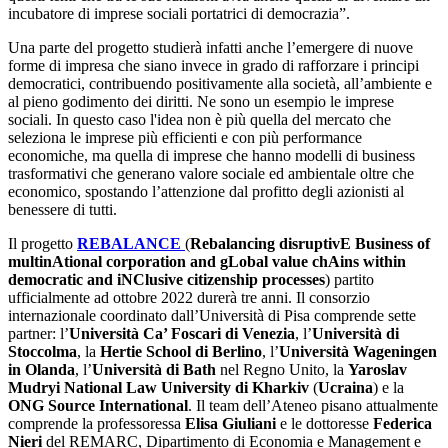
incubatore di imprese sociali portatrici di democrazia”.
Una parte del progetto studierà infatti anche l’emergere di nuove
forme di impresa che siano invece in grado di rafforzare i principi
democratici, contribuendo positivamente alla società, all’ambiente e
al pieno godimento dei diritti. Ne sono un esempio le imprese
sociali. In questo caso l'idea non è più quella del mercato che
seleziona le imprese più efficienti e con più performance
economiche, ma quella di imprese che hanno modelli di business
trasformativi che generano valore sociale ed ambientale oltre che
economico, spostando l’attenzione dal profitto degli azionisti al
benessere di tutti.
Il progetto
REBALANCE
(
Rebalancing disruptivE Business of
multinAtional corporation and gLobal value chAins within
democratic and iNClusive citizenship processes
) partito
ufficialmente ad ottobre 2022 durerà tre anni. Il consorzio
internazionale coordinato dall’Università di Pisa comprende sette
partner: l’
Università Ca’ Foscari di Venezia
, l’
Università di
Stoccolma
, la
Hertie School di Berlino
, l’
Università Wageningen
in Olanda
, l’
Università di Bath
nel Regno Unito, la
Yaroslav
Mudryi National Law University di Kharkiv
(
Ucraina
) e la
ONG Source International
. Il team dell’Ateneo pisano attualmente
comprende la professoressa
Elisa Giuliani
e le dottoresse
Federica
Nieri
del REMARC, Dipartimento di Economia e Management e