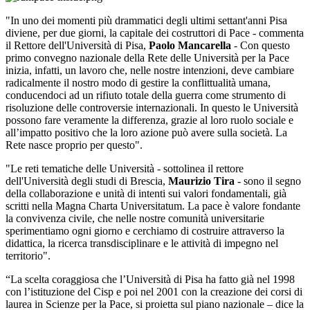
"In uno dei momenti più drammatici degli ultimi settant'anni Pisa
diviene, per due giorni, la capitale dei costruttori di Pace - commenta
il Rettore dell'Università di Pisa,
Paolo Mancarella
- Con questo
primo convegno nazionale della Rete delle Università per la Pace
inizia, infatti, un lavoro che, nelle nostre intenzioni, deve cambiare
radicalmente il nostro modo di gestire la conflittualità umana,
conducendoci ad un rifiuto totale della guerra come strumento di
risoluzione delle controversie internazionali. In questo le Università
possono fare veramente la differenza, grazie al loro ruolo sociale e
all’impatto positivo che la loro azione può avere sulla società. La
Rete nasce proprio per questo".
"Le reti tematiche delle Università - sottolinea il rettore
dell'Università degli studi di Brescia,
Maurizio Tira
- sono il segno
della collaborazione e unità di intenti sui valori fondamentali, già
scritti nella Magna Charta Universitatum. La pace è valore fondante
la convivenza civile, che nelle nostre comunità universitarie
sperimentiamo ogni giorno e cerchiamo di costruire attraverso la
didattica, la ricerca transdisciplinare e le attività di impegno nel
territorio".
“La scelta coraggiosa che l’Università di Pisa ha fatto già nel 1998
con l’istituzione del Cisp e poi nel 2001 con la creazione dei corsi di
laurea in Scienze per la Pace, si proietta sul piano nazionale – dice la