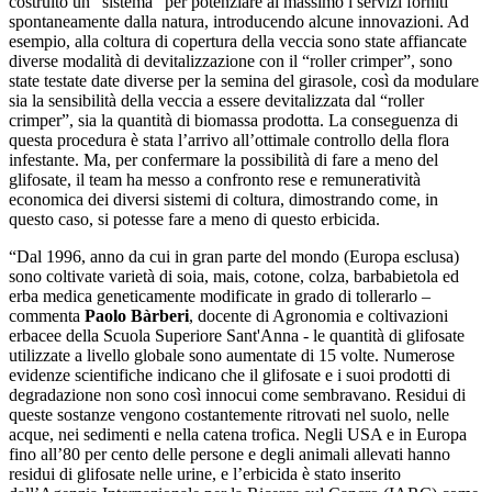
costruito un “sistema” per potenziare al massimo i servizi forniti
spontaneamente dalla natura, introducendo alcune innovazioni. Ad
esempio, alla coltura di copertura della veccia sono state affiancate
diverse modalità di devitalizzazione con il “roller crimper”, sono
state testate date diverse per la semina del girasole, così da modulare
sia la sensibilità della veccia a essere devitalizzata dal “roller
crimper”, sia la quantità di biomassa prodotta. La conseguenza di
questa procedura è stata l’arrivo all’ottimale controllo della flora
infestante. Ma, per confermare la possibilità di fare a meno del
glifosate, il team ha messo a confronto rese e remuneratività
economica dei diversi sistemi di coltura, dimostrando come, in
questo caso, si potesse fare a meno di questo erbicida.
“Dal 1996, anno da cui in gran parte del mondo (Europa esclusa)
sono coltivate varietà di soia, mais, cotone, colza, barbabietola ed
erba medica geneticamente modificate in grado di tollerarlo –
commenta
Paolo Bàrberi
, docente di Agronomia e coltivazioni
erbacee della Scuola Superiore Sant'Anna - le quantità di glifosate
utilizzate a livello globale sono aumentate di 15 volte. Numerose
evidenze scientifiche indicano che il glifosate e i suoi prodotti di
degradazione non sono così innocui come sembravano. Residui di
queste sostanze vengono costantemente ritrovati nel suolo, nelle
acque, nei sedimenti e nella catena trofica. Negli USA e in Europa
fino all’80 per cento delle persone e degli animali allevati hanno
residui di glifosate nelle urine, e l’erbicida è stato inserito