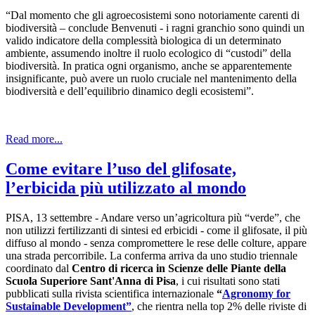
“Dal momento che gli agroecosistemi sono notoriamente carenti di
biodiversità – conclude Benvenuti - i ragni granchio sono quindi un
valido indicatore della complessità biologica di un determinato
ambiente, assumendo inoltre il ruolo ecologico di “custodi” della
biodiversità. In pratica ogni organismo, anche se apparentemente
insignificante, può avere un ruolo cruciale nel mantenimento della
biodiversità e dell’equilibrio dinamico degli ecosistemi”.
Read more...
Come evitare l’uso del glifosate,
l’erbicida più utilizzato al mondo
PISA, 13 settembre - Andare verso un’agricoltura più “verde”, che
non utilizzi fertilizzanti di sintesi ed erbicidi - come il glifosate, il più
diffuso al mondo - senza compromettere le rese delle colture, appare
una strada percorribile. La conferma arriva da uno studio triennale
coordinato dal
Centro di ricerca in Scienze delle Piante della
Scuola Superiore Sant'Anna di Pisa
, i cui risultati sono stati
pubblicati sulla rivista scientifica internazionale
“
Agronomy for
Sustainable Development”
, che rientra nella top 2% delle riviste di