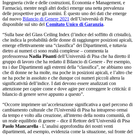
Ingegneria civile e delle costruzioni, Economia e Management, e
Farmacia), mentre negli altri dodici emerge una netta prevalenza
delle prospettive per gli uomini. È questo uno dei dati che emerge
dal nuovo
Bilancio di Genere 2021
dell’Università di Pisa
disponibile sul sito del
Comitato Unico di Garanzia
.
“Sulla base del Glass Ceiling Index (l’indice del soffitto di cristallo),
che indica la probabilità delle donne di raggiungere posizioni apicali,
emerge effettivamente una “classifica” dei Dipartimenti, e tuttavia
dietro ai numeri ci sono realtà complesse – commenta la
professoressa
Nadia Pisanti
dell’Università di Pisa che ha diretto il
gruppo di lavoro che ha redatto il Bilancio di Genere - Per esempio,
tra i due Dipartimenti agli estremi della “classifica”, ne abbiamo uno
che di donne ne ha molte, ma poche in posizioni apicali, e l’altro che
ne ha poche in assoluto e che dunque coi numeri piccoli altera la
significatività dell’indice. I dati devono essere analizzati con
attenzione per capire come e dove agire per correggere le criticità: il
bilancio di genere serve appunto a questo”.
“Occorre imprimere un’accelerazione significativa a quel percorso di
cambiamento culturale che l'Università di Pisa ha intrapreso ormai
da tempo e volto alla creazione, all'interno della nostra comunità, di
un reale equilibrio di genere – dice il Rettore dell’Università di Pisa
Paolo Mancarella
- L’analisi approfondita dei nostri venti
dipartimenti, ad esempio, evidenzia come la situazione, sul fronte del