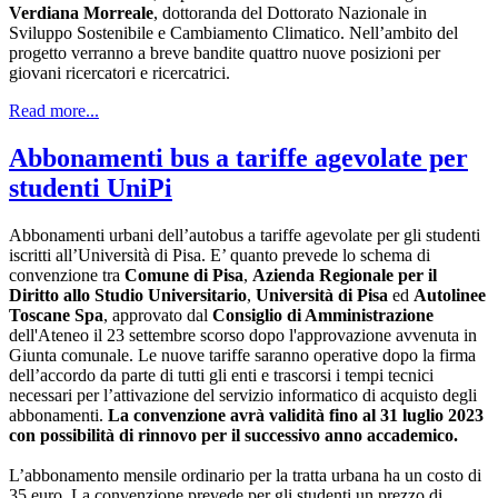
Verdiana Morreale
, dottoranda del Dottorato Nazionale in
Sviluppo Sostenibile e Cambiamento Climatico. Nell’ambito del
progetto verranno a breve bandite quattro nuove posizioni per
giovani ricercatori e ricercatrici.
Read more...
Abbonamenti bus a tariffe agevolate per
studenti UniPi
Abbonamenti urbani dell’autobus a tariffe agevolate per gli studenti
iscritti all’Università di Pisa. E’ quanto prevede lo schema di
convenzione tra
Comune di Pisa
,
Azienda Regionale per il
Diritto allo Studio Universitario
,
Università di Pisa
ed
Autolinee
Toscane Spa
, approvato dal
Consiglio di Amministrazione
dell'Ateneo il 23 settembre scorso dopo l'approvazione avvenuta in
Giunta comunale. Le nuove tariffe saranno operative dopo la firma
dell’accordo da parte di tutti gli enti e trascorsi i tempi tecnici
necessari per l’attivazione del servizio informatico di acquisto degli
abbonamenti.
La convenzione avrà validità fino al 31 luglio 2023
con possibilità di rinnovo per il successivo anno accademico.
L’abbonamento mensile ordinario per la tratta urbana ha un costo di
35 euro. La convenzione prevede per gli studenti un prezzo di