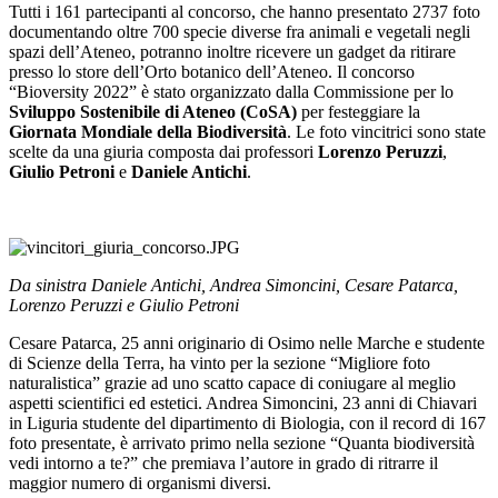
Tutti i 161 partecipanti al concorso, che hanno presentato 2737 foto
documentando oltre 700 specie diverse fra animali e vegetali negli
spazi dell’Ateneo, potranno inoltre ricevere un gadget da ritirare
presso lo store dell’Orto botanico dell’Ateneo. Il concorso
“Bioversity 2022” è stato organizzato dalla Commissione per lo
Sviluppo Sostenibile di Ateneo (CoSA)
per festeggiare la
Giornata Mondiale della Biodiversità
. Le foto vincitrici sono state
scelte da una giuria composta dai professori
Lorenzo Peruzzi
,
Giulio Petroni
e
Daniele Antichi
.
Da sinistra Daniele Antichi, Andrea Simoncini, Cesare Patarca,
Lorenzo Peruzzi e Giulio Petroni
Cesare Patarca, 25 anni originario di Osimo nelle Marche e studente
di Scienze della Terra, ha vinto per la sezione “Migliore foto
naturalistica” grazie ad uno scatto capace di coniugare al meglio
aspetti scientifici ed estetici. Andrea Simoncini, 23 anni di Chiavari
in Liguria studente del dipartimento di Biologia, con il record di 167
foto presentate, è arrivato primo nella sezione “Quanta biodiversità
vedi intorno a te?” che premiava l’autore in grado di ritrarre il
maggior numero di organismi diversi.