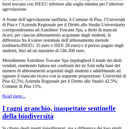
fuori toscana con ISEEU inferiore alla soglia minima per l’ulteriore
agevolazione.
A fronte dell’agevolazione tariffaria, il Comune di Pisa, l’Università
di Pisa e l’Azienda Regionale per il Diritto allo Studio Universitario
corrisponderanno ad Autolinee Toscana Spa, a titolo di mancati
ricavi, per ciascun abbonamento acquistato dagli studenti, la
differenza fra il valore nominale dell’abbonamento mensile
(ordinario/ISEEU 35 euro o ISEE 28 euro) e il prezzo pagato dagli
studenti, fino ad un massimo di 146.300 euro.
Mensilmente Autolinee Toscane Spa riepilogherà il totale dei titoli
venduti, emettendo fattura nei confronti dei tre Enti sulla base del
numero di abbonamenti acquistati dagli studenti e addebitando ad
ognuno il mancato ricavo con la seguente proporzione: Università di
Pisa 42,5%; Azienda Regionale per il Diritto allo Studio 42,5%;
Comune di Pisa 15%.
Read more...
I ragni granchio, inaspettate sentinelle
della biodiversità
Si cibano degli insetti impollinatori, ma a differenza dei loro simili