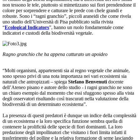
non tessono le tele, piuttosto si mimetizzano sui fiori prendendone il
colore per sorprendere e catturare le prede con chele grandi e
robuste. Sono i “ragni granchio”, piccoli araneidi che come rivela
uno studio dell’Università di Pisa pubblicato sulla rivista
“
Ecological Indicators
”, hanno un ruolo fondamentale come
indicatori e custodi della biodiversità vegetale.
Ragno granchio che ha appena catturato un apoideo
“Molti organismi, appartenenti sia al regno vegetale che animale,
sono spesso privi di una nota importanza nei vari ecosistemi sia
naturali che antropizzati – spiega
Stefano Benvenuti
docente
dell’Ateneo pisano e autore dello studio - i ragni granchio ne sono
un chiaro esempio dal momento che essi sfuggono spesso alla vista
degli osservatori risultando così trascurati nella valutazione della
biodiversità di un determinato ecosistema”.
La presenza di questi predatori è dunque un indice della complessità
di un ecosistema e la loro specifica funzione sembra quella di
contenere la prolificità delle specie di fiori dominanti. La loro
predazione degli impollinatori che visitano i fiori limita infatti il
trasferimento del polline e la relativa formazione di seme lasciando