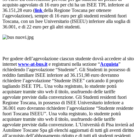
acquisto agevolato di 16 euro per chi ha un ISEE TPL inferiore ai
36.151,28 euro (
link
della Regione Toscana per ottenere
l’agevolazione), sempre di 16 euro per gli studenti residenti fuori
Toscana, con un Isee Universitario (ISEEU) inferiore alla soglia di
36.001, e di 22 euro per gli altri studenti.
Per godere dell’agevolazione ciascun studente dovrà accedere al sito
internet
www-at-bus.it
e registrarsi nella sezione “
Acquista
”
richiedendo l’agevolazione “Studente”. Gli Studenti in possesso di
reddito familiare ISEE inferiore ad 36.151,98 euro dovranno
richiedere l’agevolazione “Studente ISEE” caricando il proprio
tagliando ISEE TPL. Una volta registrato, lo studente potrà
acquistare tramite sito web il titolo, usufruendo delle tariffe
agevolate previste dalla convenzione. Gli Studenti residenti fuori
Regione Toscana, in possesso di ISEE Universitario inferiore a
36.001 euro dovranno richiedere l’agevolazione “Studente residente
fuori Toscana ISEEU”. Una volta registrato, lo studente potrà
acquistare tramite sito web il titolo, usufruendo delle tariffe
agevolate previste dalla convenzione. L’Università di Pisa invierà ad
Autolinee Toscane Spa gli elenchi aggiornati di tutti gli aventi diritto
all’acquisto dell’abbonamento ridotto e di tutti gli studenti residenti