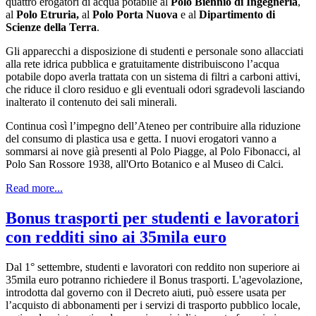
quattro erogatori di acqua potabile al
Polo Biennio di Ingegneria
,
al
Polo Etruria,
al
Polo Porta Nuova
e al
Dipartimento di
Scienze della Terra
.
Gli apparecchi a disposizione di studenti e personale sono allacciati
alla rete idrica pubblica e gratuitamente distribuiscono l’acqua
potabile dopo averla trattata con un sistema di filtri a carboni attivi,
che riduce il cloro residuo e gli eventuali odori sgradevoli lasciando
inalterato il contenuto dei sali minerali.
Continua così l’impegno dell’Ateneo per contribuire alla riduzione
del consumo di plastica usa e getta. I nuovi erogatori vanno a
sommarsi ai nove già presenti al Polo Piagge, al Polo Fibonacci, al
Polo San Rossore 1938, all'Orto Botanico e al Museo di Calci.
Read more...
Bonus trasporti per studenti e lavoratori
con redditi sino ai 35mila euro
Dal 1° settembre, studenti e lavoratori con reddito non superiore ai
35mila euro potranno richiedere il Bonus trasporti. L'agevolazione,
introdotta dal governo con il Decreto aiuti, può essere usata per
l’acquisto di abbonamenti per i servizi di trasporto pubblico locale,