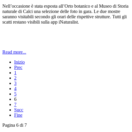
Nell’occasione è stata esposta all’Orto botanico e al Museo di Storia
naturale di Calci una selezione delle foto in gara. Le due mostre
saranno visitabili secondo gli orari delle rispettive strutture. Tutti gli
scatti restano visibili sulla app iNaturalist.
Read more...
Inizio
Prec
1
2
3
4
5
6
7
Succ
Fine
Pagina 6 di 7