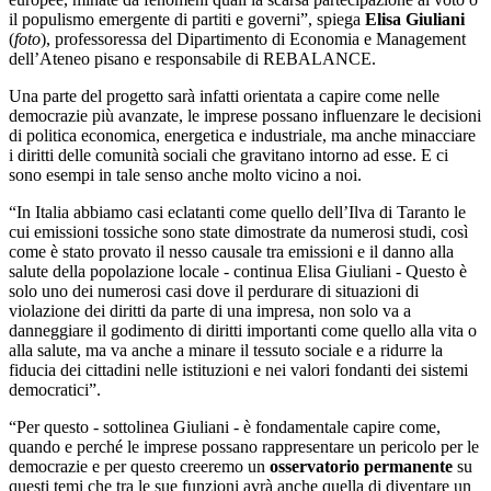
il populismo emergente di partiti e governi”, spiega
Elisa Giuliani
(
foto
), professoressa del Dipartimento di Economia e Management
dell’Ateneo pisano e responsabile di REBALANCE.
Una parte del progetto sarà infatti orientata a capire come nelle
democrazie più avanzate, le imprese possano influenzare le decisioni
di politica economica, energetica e industriale, ma anche minacciare
i diritti delle comunità sociali che gravitano intorno ad esse. E ci
sono esempi in tale senso anche molto vicino a noi.
“In Italia abbiamo casi eclatanti come quello dell’Ilva di Taranto le
cui emissioni tossiche sono state dimostrate da numerosi studi, così
come è stato provato il nesso causale tra emissioni e il danno alla
salute della popolazione locale - continua Elisa Giuliani - Questo è
solo uno dei numerosi casi dove il perdurare di situazioni di
violazione dei diritti da parte di una impresa, non solo va a
danneggiare il godimento di diritti importanti come quello alla vita o
alla salute, ma va anche a minare il tessuto sociale e a ridurre la
fiducia dei cittadini nelle istituzioni e nei valori fondanti dei sistemi
democratici”.
“Per questo - sottolinea Giuliani - è fondamentale capire come,
quando e perché le imprese possano rappresentare un pericolo per le
democrazie e per questo creeremo un
osservatorio permanente
su
questi temi che tra le sue funzioni avrà anche quella di diventare un