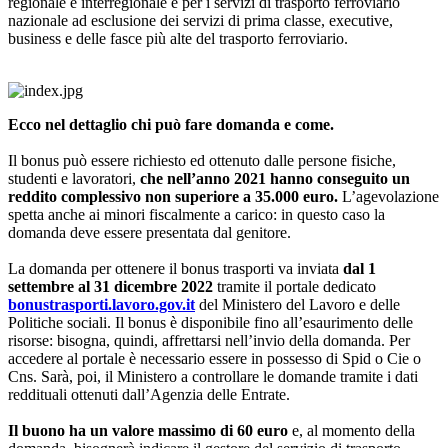
regionale e interregionale e per i servizi di trasporto ferroviario
nazionale ad esclusione dei servizi di prima classe, executive,
business e delle fasce più alte del trasporto ferroviario.
Ecco nel dettaglio chi può fare domanda e come.
Il bonus può essere richiesto ed ottenuto dalle persone fisiche,
studenti e lavoratori,
che nell’anno 2021 hanno conseguito un
reddito complessivo non superiore a 35.000 euro.
L’agevolazione
spetta anche ai minori fiscalmente a carico: in questo caso la
domanda deve essere presentata dal genitore.
La domanda per ottenere il bonus trasporti va inviata
dal 1
settembre al 31 dicembre 2022
tramite il portale dedicato
bonustrasporti.lavoro.gov.it
del Ministero del Lavoro e delle
Politiche sociali. Il bonus è disponibile fino all’esaurimento delle
risorse: bisogna, quindi, affrettarsi nell’invio della domanda. Per
accedere al portale è necessario essere in possesso di Spid o Cie o
Cns. Sarà, poi, il Ministero a controllare le domande tramite i dati
reddituali ottenuti dall’Agenzia delle Entrate.
Il buono ha un valore massimo di 60 euro
e, al momento della