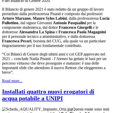
e del Bilancio di Genere 2020.
Il Bilancio di genere 2021 è stato redatto da un gruppo di lavoro
presieduto dalla professoressa Pisanti e composto dai professori
Arturo Marzano
,
Mauro Sylos Labini
, dalla professoressa
Lucia
Pallottino
, dal signor Giovanni
Antonio Pasqualini
per la
componente studentesca, dal dottor
Francesco Giorgelli
e le
dottoresse
Alessandra La Spina
e
Francesca Paola Magagnini
per il personale tecnico a amministrativo, e dalla dottoressa
Francesca Pecori
, borsista del CUG, alla quale va un particolare
ringraziamento per il suo fondamentale contributo.
“Coi Bilanci di Genere degli ultimi anni e col GEP approvato nel
2021 – conclude Nadia Pisanti - l’Ateneo ha gettato le basi per un
percorso virtuoso che deve proseguire e maturare: è una delle
importanti sfide che attendono il nuovo Rettore che eleggeremo a
breve”.
Read more...
Installati quattro nuovi erogatori di
acqua potabile a UNIPI
Questa estate sono stati