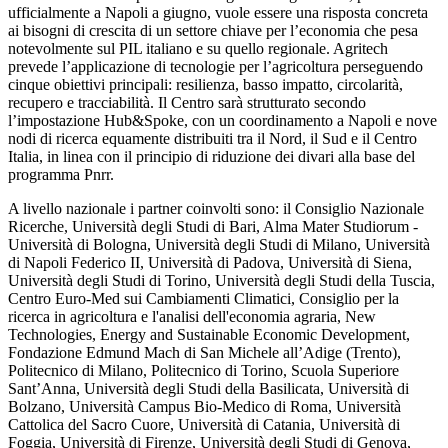
ufficialmente a Napoli a giugno, vuole essere una risposta concreta
ai bisogni di crescita di un settore chiave per l’economia che pesa
notevolmente sul PIL italiano e su quello regionale. Agritech
prevede l’applicazione di tecnologie per l’agricoltura perseguendo
cinque obiettivi principali: resilienza, basso impatto, circolarità,
recupero e tracciabilità. Il Centro sarà strutturato secondo
l’impostazione Hub&Spoke, con un coordinamento a Napoli e nove
nodi di ricerca equamente distribuiti tra il Nord, il Sud e il Centro
Italia, in linea con il principio di riduzione dei divari alla base del
programma Pnrr.
A livello nazionale i partner coinvolti sono: il Consiglio Nazionale
Ricerche, Università degli Studi di Bari, Alma Mater Studiorum -
Università di Bologna, Università degli Studi di Milano, Università
di Napoli Federico II, Università di Padova, Università di Siena,
Università degli Studi di Torino, Università degli Studi della Tuscia,
Centro Euro-Med sui Cambiamenti Climatici, Consiglio per la
ricerca in agricoltura e l'analisi dell'economia agraria, New
Technologies, Energy and Sustainable Economic Development,
Fondazione Edmund Mach di San Michele all’Adige (Trento),
Politecnico di Milano, Politecnico di Torino, Scuola Superiore
Sant’Anna, Università degli Studi della Basilicata, Università di
Bolzano, Università Campus Bio-Medico di Roma, Università
Cattolica del Sacro Cuore, Università di Catania, Università di
Foggia, Università di Firenze, Università degli Studi di Genova,