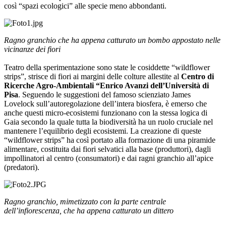
così “spazi ecologici” alle specie meno abbondanti.
Ragno granchio che ha appena catturato un bombo appostato nelle
vicinanze dei fiori
Teatro della sperimentazione sono state le cosiddette “wildflower
strips”, strisce di fiori ai margini delle colture allestite al
Centro di
Ricerche Agro-Ambientali “Enrico Avanzi dell’Università di
Pisa
. Seguendo le suggestioni del famoso scienziato James
Lovelock sull’autoregolazione dell’intera biosfera, è emerso che
anche questi micro-ecosistemi funzionano con la stessa logica di
Gaia secondo la quale tutta la biodiversità ha un ruolo cruciale nel
mantenere l’equilibrio degli ecosistemi. La creazione di queste
“wildflower strips” ha così portato alla formazione di una piramide
alimentare, costituita dai fiori selvatici alla base (produttori), dagli
impollinatori al centro (consumatori) e dai ragni granchio all’apice
(predatori).
Ragno granchio, mimetizzato con la parte centrale
dell’infiorescenza, che ha appena catturato un dittero