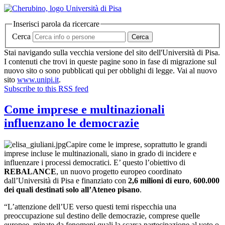
Inserisci parola da ricercare
Cerca
Cerca
Stai navigando sulla vecchia versione del sito dell'Università di Pisa.
I contenuti che trovi in queste pagine sono in fase di migrazione sul
nuovo sito o sono pubblicati qui per obblighi di legge. Vai al nuovo
sito
www.unipi.it
.
Subscribe to this RSS feed
Come imprese e multinazionali
influenzano le democrazie
Capire come le imprese, soprattutto le grandi
imprese incluse le multinazionali, siano in grado di incidere e
influenzare i processi democratici. E’ questo l’obiettivo di
REBALANCE
, un nuovo progetto europeo coordinato
dall’Università di Pisa e finanziato con
2,6 milioni di euro
,
600.000
dei quali destinati solo all’Ateneo pisano
.
“L’attenzione dell’UE verso questi temi rispecchia una
preoccupazione sul destino delle democrazie, comprese quelle
europee, minate da fenomeni quali la scarsa partecipazione al voto o