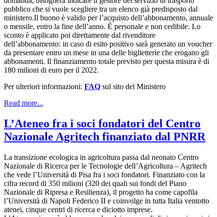
domanda, bisognerà indicare il gestore del servizio di trasporto
pubblico che si vuole scegliere tra un elenco già predisposto dal
ministero.Il buono è valido per l’acquisto dell’abbonamento, annuale
o mensile, entro la fine dell’anno. È personale e non cedibile. Lo
sconto è applicato poi direttamente dal rivenditore
dell’abbonamento: in caso di esito positivo sarà generato un voucher
da presentare entro un mese in una delle biglietterie che erogano gli
abbonamenti. Il finanziamento totale previsto per questa misura è di
180 milioni di euro per il 2022.
Per ulteriori informazioni:
FAQ
sul sito del Ministero
Read more...
L’Ateneo fra i soci fondatori del Centro
Nazionale Agritech finanziato dal PNRR
La transizione ecologica in agricoltura passa dal neonato Centro
Nazionale di Ricerca per le Tecnologie dell’Agricoltura – Agritech
che vede l’Università di Pisa fra i soci fondatori. Finanziato con la
cifra record di 350 milioni (320 dei quali sui fondi del Piano
Nazionale di Ripresa e Resilienza), il progetto ha come capofila
l’Università di Napoli Federico II e coinvolge in tutta Italia ventotto
atenei, cinque centri di ricerca e diciotto imprese.