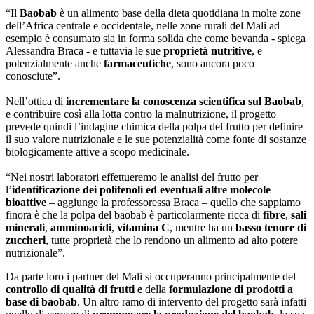
“Il
Baobab
è un alimento base della dieta quotidiana in molte zone
dell’Africa centrale e occidentale, nelle zone rurali del Mali ad
esempio è consumato sia in forma solida che come bevanda - spiega
Alessandra Braca - e tuttavia le sue
proprietà nutritive
, e
potenzialmente anche
farmaceutiche
, sono ancora poco
conosciute”.
Nell’ottica di
incrementare la conoscenza scientifica sul Baobab
,
e contribuire così alla lotta contro la malnutrizione, il progetto
prevede quindi l’indagine chimica della polpa del frutto per definire
il suo valore nutrizionale e le sue potenzialità come fonte di sostanze
biologicamente attive a scopo medicinale.
“Nei nostri laboratori effettueremo le analisi del frutto per
l’
identificazione dei polifenoli ed eventuali altre molecole
bioattive
– aggiunge la professoressa Braca – quello che sappiamo
finora è che la polpa del baobab è particolarmente ricca di
fibre
,
sali
minerali
,
amminoacidi
,
vitamina C
, mentre ha un
basso tenore di
zuccheri
, tutte proprietà che lo rendono un alimento ad alto potere
nutrizionale”.
Da parte loro i partner del Mali si occuperanno principalmente del
controllo di qualità di frutti e
della
formulazione di prodotti a
base di baobab
. Un altro ramo di intervento del progetto sarà infatti