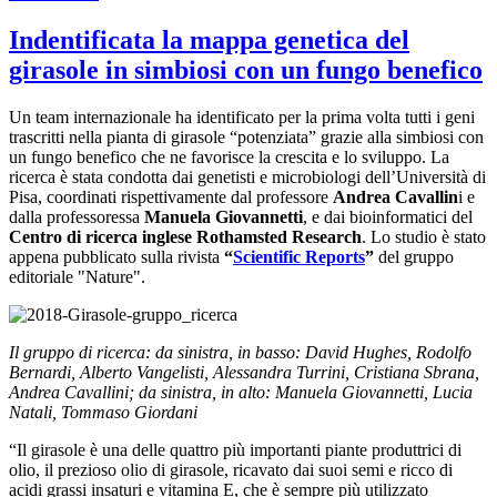
Indentificata la mappa genetica del
girasole in simbiosi con un fungo benefico
Un team internazionale ha identificato per la prima volta tutti i geni
trascritti nella pianta di girasole “potenziata” grazie alla simbiosi con
un fungo benefico che ne favorisce la crescita e lo sviluppo. La
ricerca è stata condotta dai genetisti e microbiologi dell’Università di
Pisa, coordinati rispettivamente dal professore
Andrea Cavallin
i e
dalla professoressa
Manuela Giovannetti
, e dai bioinformatici del
Centro di ricerca inglese Rothamsted Research
. Lo studio è stato
appena pubblicato sulla rivista
“
Scientific Reports
”
del gruppo
editoriale "Nature".
Il gruppo di ricerca: da sinistra, in basso: David Hughes, Rodolfo
Bernardi, Alberto Vangelisti, Alessandra Turrini, Cristiana Sbrana,
Andrea Cavallini; da sinistra, in alto: Manuela Giovannetti, Lucia
Natali, Tommaso Giordani
“Il girasole è una delle quattro più importanti piante produttrici di
olio, il prezioso olio di girasole, ricavato dai suoi semi e ricco di
acidi grassi insaturi e vitamina E, che è sempre più utilizzato