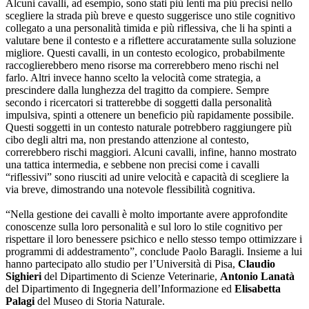
Alcuni cavalli, ad esempio, sono stati più lenti ma più precisi nello
scegliere la strada più breve e questo suggerisce uno stile cognitivo
collegato a una personalità timida e più riflessiva, che li ha spinti a
valutare bene il contesto e a riflettere accuratamente sulla soluzione
migliore. Questi cavalli, in un contesto ecologico, probabilmente
raccoglierebbero meno risorse ma correrebbero meno rischi nel
farlo. Altri invece hanno scelto la velocità come strategia, a
prescindere dalla lunghezza del tragitto da compiere. Sempre
secondo i ricercatori si tratterebbe di soggetti dalla personalità
impulsiva, spinti a ottenere un beneficio più rapidamente possibile.
Questi soggetti in un contesto naturale potrebbero raggiungere più
cibo degli altri ma, non prestando attenzione al contesto,
correrebbero rischi maggiori. Alcuni cavalli, infine, hanno mostrato
una tattica intermedia, e sebbene non precisi come i cavalli
“riflessivi” sono riusciti ad unire velocità e capacità di scegliere la
via breve, dimostrando una notevole flessibilità cognitiva.
“Nella gestione dei cavalli è molto importante avere approfondite
conoscenze sulla loro personalità e sul loro lo stile cognitivo per
rispettare il loro benessere psichico e nello stesso tempo ottimizzare i
programmi di addestramento”, conclude Paolo Baragli. Insieme a lui
hanno partecipato allo studio per l’Università di Pisa,
Claudio
Sighieri
del Dipartimento di Scienze Veterinarie,
Antonio Lanatà
del Dipartimento di Ingegneria dell’Informazione ed
Elisabetta
Palagi
del Museo di Storia Naturale.