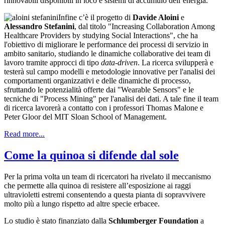
rinnovabili disponibili in loco e sistemi di accumulo dell’energia.
Infine c’è il progetto di
Davide Aloini
e
Alessandro Stefanini
, dal titolo "Increasing Collaboration Among
Healthcare Providers by studying Social Interactions", che ha
l'obiettivo di migliorare le performance dei processi di servizio in
ambito sanitario, studiando le dinamiche collaborative dei team di
lavoro tramite approcci di tipo
data-driven
. La ricerca svilupperà e
testerà sul campo modelli e metodologie innovative per l'analisi dei
comportamenti organizzativi e delle dinamiche di processo,
sfruttando le potenzialità offerte dai "Wearable Sensors" e le
tecniche di "Process Mining" per l'analisi dei dati. A tale fine il team
di ricerca lavorerà a contatto con i professori Thomas Malone e
Peter Gloor del MIT Sloan School of Management.
Read more...
Come la quinoa si difende dal sole
Per la prima volta un team di ricercatori ha rivelato il meccanismo
che permette alla quinoa di resistere all’esposizione ai raggi
ultravioletti estremi consentendo a questa pianta di sopravvivere
molto più a lungo rispetto ad altre specie erbacee.
Lo studio è stato finanziato dalla
Schlumberger Foundation
a