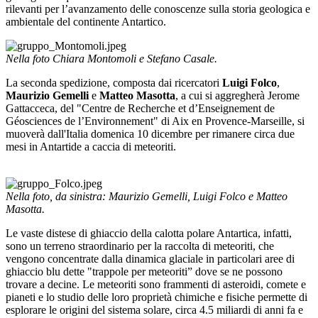
rilevanti per l’avanzamento delle conoscenze sulla storia geologica e
ambientale del continente Antartico.
Nella foto Chiara Montomoli e Stefano Casale.
La seconda spedizione, composta dai ricercatori
Luigi Folco
,
Maurizio Gemelli
e
Matteo Masotta
, a cui si aggregherà Jerome
Gattacceca, del "Centre de Recherche et d’Enseignement de
Géosciences de l’Environnement" di Aix en Provence-Marseille, si
muoverà dall'Italia domenica 10 dicembre per rimanere circa due
mesi in Antartide a caccia di meteoriti.
Nella foto, da sinistra: Maurizio Gemelli, Luigi Folco e Matteo
Masotta.
Le vaste distese di ghiaccio della calotta polare Antartica, infatti,
sono un terreno straordinario per la raccolta di meteoriti, che
vengono concentrate dalla dinamica glaciale in particolari aree di
ghiaccio blu dette "trappole per meteoriti” dove se ne possono
trovare a decine. Le meteoriti sono frammenti di asteroidi, comete e
pianeti e lo studio delle loro proprietà chimiche e fisiche permette di
esplorare le origini del sistema solare, circa 4.5 miliardi di anni fa e