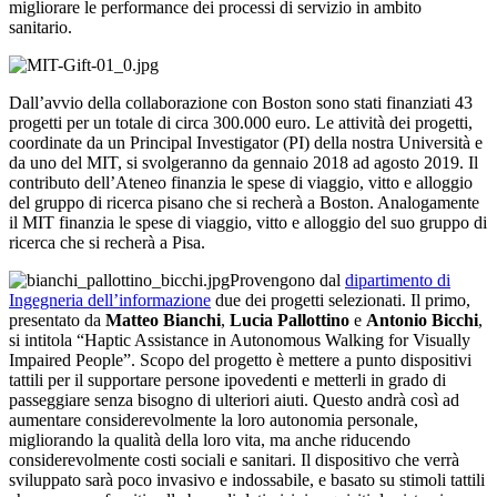
migliorare le performance dei processi di servizio in ambito
sanitario.
Dall’avvio della collaborazione con Boston sono stati finanziati 43
progetti per un totale di circa 300.000 euro. Le attività dei progetti,
coordinate da un Principal Investigator (PI) della nostra Università e
da uno del MIT, si svolgeranno da gennaio 2018 ad agosto 2019. Il
contributo dell’Ateneo finanzia le spese di viaggio, vitto e alloggio
del gruppo di ricerca pisano che si recherà a Boston. Analogamente
il MIT finanzia le spese di viaggio, vitto e alloggio del suo gruppo di
ricerca che si recherà a Pisa.
Provengono dal
dipartimento di
Ingegneria dell’informazione
due dei progetti selezionati. Il primo,
presentato da
Matteo Bianchi
,
Lucia Pallottino
e
Antonio Bicchi
,
si intitola “Haptic Assistance in Autonomous Walking for Visually
Impaired People”. Scopo del progetto è mettere a punto dispositivi
tattili per il supportare persone ipovedenti e metterli in grado di
passeggiare senza bisogno di ulteriori aiuti. Questo andrà così ad
aumentare considerevolmente la loro autonomia personale,
migliorando la qualità della loro vita, ma anche riducendo
considerevolmente costi sociali e sanitari. Il dispositivo che verrà
sviluppato sarà poco invasivo e indossabile, e basato su stimoli tattili