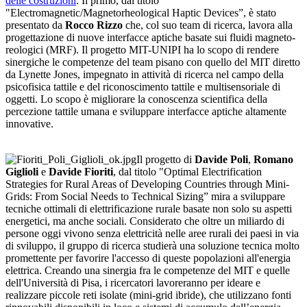
delle costruzioni
. Il primo, dal titolo
"Electromagnetic/Magnetorheological Haptic Devices”, è stato
presentato da
Rocco Rizzo
che, col suo team di ricerca, lavora alla
progettazione di nuove interfacce aptiche basate sui fluidi magneto-
reologici (MRF). Il progetto MIT-UNIPI ha lo scopo di rendere
sinergiche le competenze del team pisano con quello del MIT diretto
da Lynette Jones, impegnato in attività di ricerca nel campo della
psicofisica tattile e del riconoscimento tattile e multisensoriale di
oggetti. Lo scopo è migliorare la conoscenza scientifica della
percezione tattile umana e sviluppare interfacce aptiche altamente
innovative.
Il progetto di
Davide Poli
,
Romano
Giglioli
e
Davide Fioriti
, dal titolo "Optimal Electrification
Strategies for Rural Areas of Developing Countries through Mini-
Grids: From Social Needs to Technical Sizing” mira a sviluppare
tecniche ottimali di elettrificazione rurale basate non solo su aspetti
energetici, ma anche sociali. Considerato che oltre un miliardo di
persone oggi vivono senza elettricità nelle aree rurali dei paesi in via
di sviluppo, il gruppo di ricerca studierà una soluzione tecnica molto
promettente per favorire l'accesso di queste popolazioni all'energia
elettrica. Creando una sinergia fra le competenze del MIT e quelle
dell'Università di Pisa, i ricercatori lavoreranno per ideare e
realizzare piccole reti isolate (mini-grid ibride), che utilizzano fonti