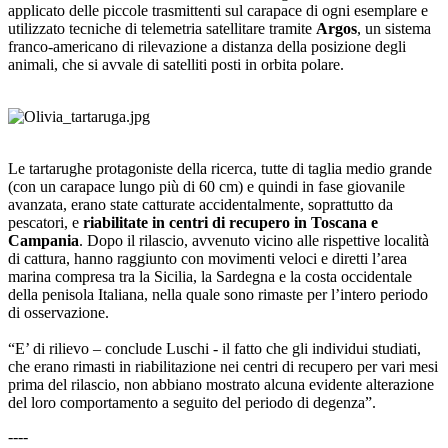
applicato delle piccole trasmittenti sul carapace di ogni esemplare e
utilizzato tecniche di telemetria satellitare tramite
Argos
, un sistema
franco-americano di rilevazione a distanza della posizione degli
animali, che si avvale di satelliti posti in orbita polare.
Le tartarughe protagoniste della ricerca, tutte di taglia medio grande
(con un carapace lungo più di 60 cm) e quindi in fase giovanile
avanzata, erano state catturate accidentalmente, soprattutto da
pescatori, e
riabilitate in centri di recupero in Toscana e
Campania
. Dopo il rilascio, avvenuto vicino alle rispettive località
di cattura, hanno raggiunto con movimenti veloci e diretti l’area
marina compresa tra la Sicilia, la Sardegna e la costa occidentale
della penisola Italiana, nella quale sono rimaste per l’intero periodo
di osservazione.
“E’ di rilievo – conclude Luschi - il fatto che gli individui studiati,
che erano rimasti in riabilitazione nei centri di recupero per vari mesi
prima del rilascio, non abbiano mostrato alcuna evidente alterazione
del loro comportamento a seguito del periodo di degenza”.
----