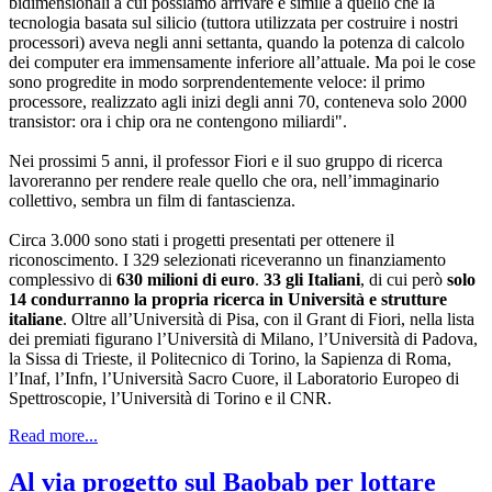
bidimensionali a cui possiamo arrivare è simile a quello che la
tecnologia basata sul silicio (tuttora utilizzata per costruire i nostri
processori) aveva negli anni settanta, quando la potenza di calcolo
dei computer era immensamente inferiore all’attuale. Ma poi le cose
sono progredite in modo sorprendentemente veloce: il primo
processore, realizzato agli inizi degli anni 70, conteneva solo 2000
transistor: ora i chip ora ne contengono miliardi".
Nei prossimi 5 anni, il professor Fiori e il suo gruppo di ricerca
lavoreranno per rendere reale quello che ora, nell’immaginario
collettivo, sembra un film di fantascienza.
Circa 3.000 sono stati i progetti presentati per ottenere il
riconoscimento. I 329 selezionati riceveranno un finanziamento
complessivo di
630 milioni di euro
.
33 gli Italiani
, di cui però
solo
14 condurranno la propria ricerca in Università e strutture
italiane
. Oltre all’Università di Pisa, con il Grant di Fiori, nella lista
dei premiati figurano l’Università di Milano, l’Università di Padova,
la Sissa di Trieste, il Politecnico di Torino, la Sapienza di Roma,
l’Inaf, l’Infn, l’Università Sacro Cuore, il Laboratorio Europeo di
Spettroscopie, l’Università di Torino e il CNR.
Read more...
Al via progetto sul Baobab per lottare