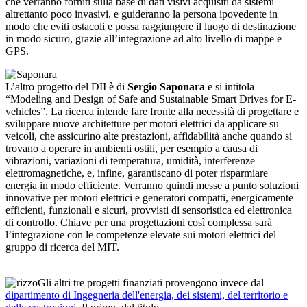
che verranno forniti sulla base di dati visivi acquisiti da sistemi
altrettanto poco invasivi, e guideranno la persona ipovedente in
modo che eviti ostacoli e possa raggiungere il luogo di destinazione
in modo sicuro, grazie all’integrazione ad alto livello di mappe e
GPS.
L’altro progetto del DII è di
Sergio Saponara
e si intitola
“Modeling and Design of Safe and Sustainable Smart Drives for E-
vehicles”. La ricerca intende fare fronte alla necessità di progettare e
sviluppare nuove architetture per motori elettrici da applicare su
veicoli, che assicurino alte prestazioni, affidabilità anche quando si
trovano a operare in ambienti ostili, per esempio a causa di
vibrazioni, variazioni di temperatura, umidità, interferenze
elettromagnetiche, e, infine, garantiscano di poter risparmiare
energia in modo efficiente. Verranno quindi messe a punto soluzioni
innovative per motori elettrici e generatori compatti, energicamente
efficienti, funzionali e sicuri, provvisti di sensoristica ed elettronica
di controllo. Chiave per una progettazioni così complessa sarà
l’integrazione con le competenze elevate sui motori elettrici del
gruppo di ricerca del MIT.
Gli altri tre progetti finanziati provengono invece dal
dipartimento di Ingegneria dell'energia, dei sistemi, del territorio e