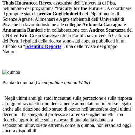
Thais Huarancca Reyes
, assegnista dell'Università di Pisa,
nell’ambito del programma “
Faculty for the Future
”. A coordinare
il gruppo è stato
Lorenzo Guglielminetti
del Dipartimento di
Scienze Agrarie, Alimentari e Agro-ambientali dell’Università di
Pisa che ha lavorato insieme alle colleghe
Antonella Castagna
e
Annamaria Ranieri
e in collaborazione con
Andrea Scartazza
del
CNR ed
Eric Cosio Caravasi
della Pontificia Università Cattolica
del Perù. I risultati della ricerca sono stati appena pubblicati in un
articolo su “
Scientific Reports
”
, una delle riviste del gruppo
Nature.
Pianta di quinoa (
Chenopodium quinoa Willd
)
“Negli ultimi anni gli studi incentrati sulla percezione e sulla risposta
ai raggi ultravioletti sono decisamente aumentati, un interesse legato
anche alla riduzione dello strato di ozono nell’atmosfera degli ultimi
decenni – ha spiegato il professore Lorenzo Guglielminetti - ma
ricerche approfondite sulla risposta di una pianta adattata a
esposizioni ultraviolette estreme, come la quinoa, non erano ad oggi
ancora disponibili”.