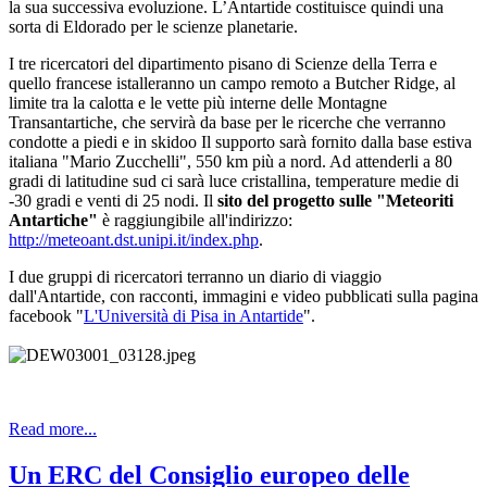
la sua successiva evoluzione. L’Antartide costituisce quindi una
sorta di Eldorado per le scienze planetarie.
I tre ricercatori del dipartimento pisano di Scienze della Terra e
quello francese istalleranno un campo remoto a Butcher Ridge, al
limite tra la calotta e le vette più interne delle Montagne
Transantartiche, che servirà da base per le ricerche che verranno
condotte a piedi e in skidoo Il supporto sarà fornito dalla base estiva
italiana "Mario Zucchelli", 550 km più a nord. Ad attenderli a 80
gradi di latitudine sud ci sarà luce cristallina, temperature medie di
-30 gradi e venti di 25 nodi. Il
sito del progetto sulle "Meteoriti
Antartiche"
è raggiungibile all'indirizzo:
http://meteoant.dst.unipi.it/index.php
.
I due gruppi di ricercatori terranno un diario di viaggio
dall'Antartide, con racconti, immagini e video pubblicati sulla pagina
facebook "
L'Università di Pisa in Antartide
".
Read more...
Un ERC del Consiglio europeo delle