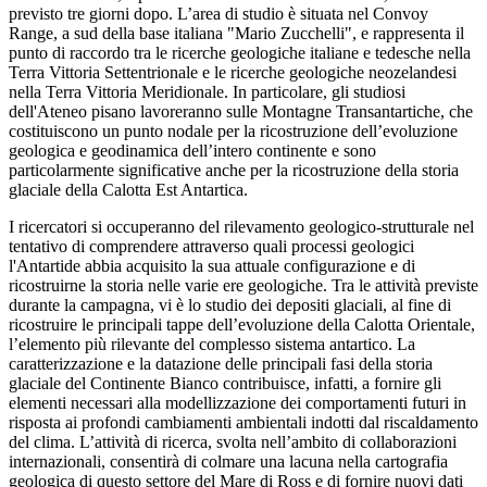
previsto tre giorni dopo. L’area di studio è situata nel Convoy
Range, a sud della base italiana "Mario Zucchelli", e rappresenta il
punto di raccordo tra le ricerche geologiche italiane e tedesche nella
Terra Vittoria Settentrionale e le ricerche geologiche neozelandesi
nella Terra Vittoria Meridionale. In particolare, gli studiosi
dell'Ateneo pisano lavoreranno sulle Montagne Transantartiche, che
costituiscono un punto nodale per la ricostruzione dell’evoluzione
geologica e geodinamica dell’intero continente e sono
particolarmente significative anche per la ricostruzione della storia
glaciale della Calotta Est Antartica.
I ricercatori si occuperanno del rilevamento geologico-strutturale nel
tentativo di comprendere attraverso quali processi geologici
l'Antartide abbia acquisito la sua attuale configurazione e di
ricostruirne la storia nelle varie ere geologiche. Tra le attività previste
durante la campagna, vi è lo studio dei depositi glaciali, al fine di
ricostruire le principali tappe dell’evoluzione della Calotta Orientale,
l’elemento più rilevante del complesso sistema antartico. La
caratterizzazione e la datazione delle principali fasi della storia
glaciale del Continente Bianco contribuisce, infatti, a fornire gli
elementi necessari alla modellizzazione dei comportamenti futuri in
risposta ai profondi cambiamenti ambientali indotti dal riscaldamento
del clima. L’attività di ricerca, svolta nell’ambito di collaborazioni
internazionali, consentirà di colmare una lacuna nella cartografia
geologica di questo settore del Mare di Ross e di fornire nuovi dati