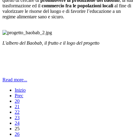
quello di cercare di
promuovere la produzione del baobab
, la sua
trasformazione ed il
commercio fra le popolazioni locali
al fine di
valorizzare le risorse del luogo e di favorire l’educazione a un
regime alimentare sano e sicuro.
L'albero del Baobab, il frutto e il logo del progetto
Read more...
Inizio
Prec
20
21
22
23
24
25
26