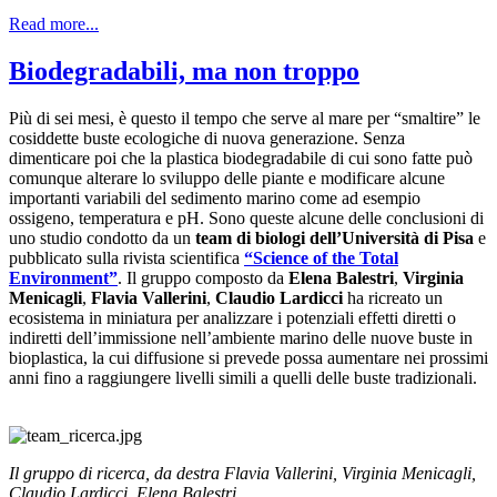
Read more...
Biodegradabili, ma non troppo
Più di sei mesi, è questo il tempo che serve al mare per “smaltire” le
cosiddette buste ecologiche di nuova generazione. Senza
dimenticare poi che la plastica biodegradabile di cui sono fatte può
comunque alterare lo sviluppo delle piante e modificare alcune
importanti variabili del sedimento marino come ad esempio
ossigeno, temperatura e pH. Sono queste alcune delle conclusioni di
uno studio condotto da un
team di biologi dell’Università di Pisa
e
pubblicato sulla rivista scientifica
“Science of the Total
Environment”
. Il gruppo composto da
Elena Balestri
,
Virginia
Menicagli
,
Flavia Vallerini
,
Claudio Lardicci
ha ricreato un
ecosistema in miniatura per analizzare i potenziali effetti diretti o
indiretti dell’immissione nell’ambiente marino delle nuove buste in
bioplastica, la cui diffusione si prevede possa aumentare nei prossimi
anni fino a raggiungere livelli simili a quelli delle buste tradizionali.
Il gruppo di ricerca, da destra Flavia Vallerini, Virginia Menicagli,
Claudio Lardicci, Elena Balestri