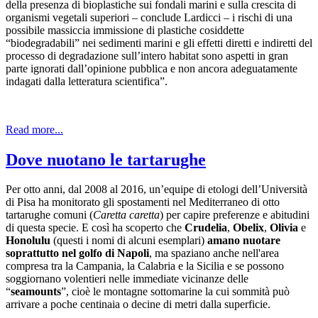
della presenza di bioplastiche sui fondali marini e sulla crescita di
organismi vegetali superiori – conclude Lardicci – i rischi di una
possibile massiccia immissione di plastiche cosiddette
“biodegradabili” nei sedimenti marini e gli effetti diretti e indiretti del
processo di degradazione sull’intero habitat sono aspetti in gran
parte ignorati dall’opinione pubblica e non ancora adeguatamente
indagati dalla letteratura scientifica”.
Read more...
Dove nuotano le tartarughe
Per otto anni, dal 2008 al 2016, un’equipe di etologi dell’Università
di Pisa ha monitorato gli spostamenti nel Mediterraneo di otto
tartarughe comuni (
Caretta caretta
) per capire preferenze e abitudini
di questa specie. E così ha scoperto che
Crudelia
,
Obelix
,
Olivia
e
Honolulu
(questi i nomi di alcuni esemplari)
amano nuotare
soprattutto nel golfo di Napoli
, ma spaziano anche nell'area
compresa tra la Campania, la Calabria e la Sicilia e se possono
soggiornano volentieri nelle immediate vicinanze delle
“
seamounts
”, cioè le montagne sottomarine la cui sommità può
arrivare a poche centinaia o decine di metri dalla superficie.