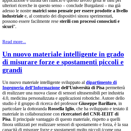
applicazione e durata del rilascio e questo lavoro getta le basi per
ulteriori ricerche in questo senso – conclude Burgalassi – ma già
adesso le nostre
matrici sono pensate per essere prodotte a livello
industriale
e, al contrario dei dispositivi sinora sperimentati,
possono essere facilmente rese
sterili con processi conosciuti e
sicuri
”.
Read more...
Un nuovo materiale intelligente in grado
di misurare forze e spostamenti piccoli e
grandi
Un nuovo materiale intelligente sviluppato al
dipartimento di
Ingegneria dell’Informazione
dell’Università di Pisa
permetterà
di realizzare una nuova classe di sensori ultrasensibili per industria
4.0, medicina personalizzata e applicazioni robotiche. Autore dello
studio è il gruppo di ricerca del professor
Giuseppe Barillaro
, in
particolare la dottoranda
Rossella Iglio
, che ha sviluppato e testato il
materiale in collaborazione con
ricercatori del CNR-IEIIT di
Pisa
. Il principale vantaggio di questo materiale, rispetto a quelli
finora utilizzati per realizzare sensori di spostamento e forza, è la sua
capacità di misurare forze e spostamenti molto piccoli (come una