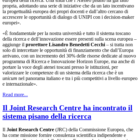
europea della ricerca. Una sfida che l’Ateneo pisano ha già fatto
propria, adottando una serie di iniziative che da un lato incentivano
la progettualità europea dei propri docenti e dall’altro cercano di
accrescere le opportunità di dialogo di UNIPI con i decision-maker
europei».
«È fondamentale per la nostra università e tutto il sistema toscano
della ricerca e dell’innovazione essere presenti sulla scena europea –
aggiunge il
prorettore Lisandro Benedetti Cecchi
– si tratta non
solo di intercettare le opportunità di finanziamento che dall’Europa
arrivano, con un incremento del 30% delle risorse dedicate al nuovo
programma di Ricerca e Innovazione Horizon Europe, ma anche di
portare la voce degli atenei toscani presso le istituzioni, per
valorizzare le competenze di un sistema della ricerca che è un
unicum
nel panorama italiano e tra i più competitivi a livello europeo
e internazionale».
Read more...
Il Joint Research Centre ha incontrato il
sistema pisano della ricerca
Il
Joint Research Centre
(JRC) della Commissione Europea, che
ha come missione fornire consulenza scientifica indipendente e