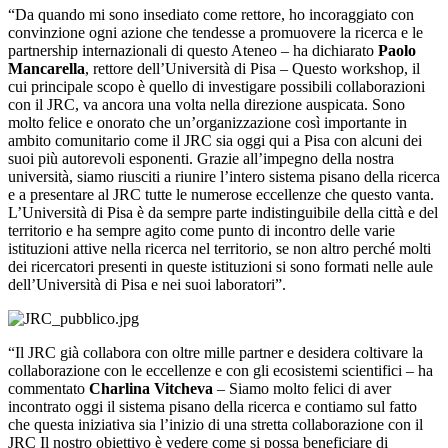
“Da quando mi sono insediato come rettore, ho incoraggiato con
convinzione ogni azione che tendesse a promuovere la ricerca e le
partnership internazionali di questo Ateneo – ha dichiarato
Paolo
Mancarella
, rettore dell’Università di Pisa – Questo workshop, il
cui principale scopo è quello di investigare possibili collaborazioni
con il JRC, va ancora una volta nella direzione auspicata. Sono
molto felice e onorato che un’organizzazione così importante in
ambito comunitario come il JRC sia oggi qui a Pisa con alcuni dei
suoi più autorevoli esponenti. Grazie all’impegno della nostra
università, siamo riusciti a riunire l’intero sistema pisano della ricerca
e a presentare al JRC tutte le numerose eccellenze che questo vanta.
L’Università di Pisa è da sempre parte indistinguibile della città e del
territorio e ha sempre agito come punto di incontro delle varie
istituzioni attive nella ricerca nel territorio, se non altro perché molti
dei ricercatori presenti in queste istituzioni si sono formati nelle aule
dell’Università di Pisa e nei suoi laboratori”.
“Il JRC già collabora con oltre mille partner e desidera coltivare la
collaborazione con le eccellenze e con gli ecosistemi scientifici – ha
commentato
Charlina Vitcheva
– Siamo molto felici di aver
incontrato oggi il sistema pisano della ricerca e contiamo sul fatto
che questa iniziativa sia l’inizio di una stretta collaborazione con il
JRC Il nostro obiettivo è vedere come si possa beneficiare di