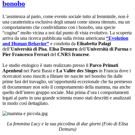
bonobo
L’assistenza al parto, come evento sociale tutto al femminile, non è
una caratteristica esclusiva degli umani come sinora ritenuto, ma un
comportamento che condividiamo con i bonobo, una specie
“cugina” molto vicina a noi dal punto di vista evolutivo. La scoperta
arriva da una ricerca pubblicata sulla rivista americana
“Evolution
and Human Behavior”
e condotta da
Elisabetta Palagi
dell’
Università di Pisa
,
Elisa Demuru
dell’
Università di Parma
e
Pier Francesco Ferrari
del
CNRS francese
.
Le studio etologico è stato realizzato presso il
Parco Primati
Apenheul
nei Paesi Bassi e
La Vallée des Singes
in Francia dove i
ricercatori sono riusciti a filmare tre nascite nel bonobo fin dalle
prime fasi del travaglio, un’opportunità eccezionale che ha permesso
di documentare non solo il comportamento della mamma, ma anche
quello dell’intero gruppo sociale. Mai prima d’ora i comportamenti
legati al parto in una grande scimmia erano stati descritti e analizzati
in modo così dettagliato.
La femmina Lucy e la sua piccolina di due giorni (Foto di Elisa
Demuru)