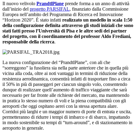
Il nuovo velivolo
PrandtlPlane
prende forma a un anno di attività
dall’inizio del
progetto PARSIFAL
, finanziato dalla Commissione
Europea nell’ambito del Programma di Ricerca ed Innovazione
“Horizon 2020”. È stato infatti
realizzato un modello in scala 1:50
della configurazione definita attraverso gli studi iniziali che sono
stati fatti presso l’Università di Pisa e le altre sedi dei partner
del progetto, con il coordinamento del professor Aldo Frediani,
responsabile della ricerca
.
La nuova configurazione del “PrandtlPlane”, con ali che
“sorreggono” la fusoliera sia nella parte anteriore che in quella più
vicina alla coda, oltre ai noti vantaggi in termini di riduzione della
resistenza aerodinamica, consentirà infatti di trasportare fino a circa
il 50% in più di passeggeri per ciascun singolo volo, consentendo
dunque di realizzare quell’aumento di traffico viaggiante che sarà
necessario per far fronte alle richieste del mercato, ma mantenendo
in pratica lo stesso numero di voli e la piena compatibilità con gli
aeroporti che oggi ospitano aerei con la stessa apertura alare.
Corridoi più larghi e un maggior numero di porte di entrata e uscita,
permetteranno di ridurre i tempi di imbarco e di sbarco, impattando
in modo sostenibile su tempi di “turn-around”, e di stazionamento in
aeroporto in generale.