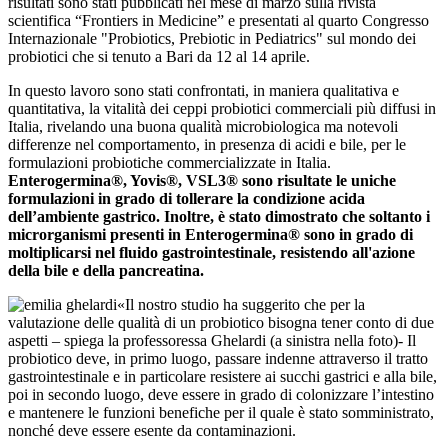
risultati sono stati pubblicati nel mese di marzo sulla rivista
scientifica “Frontiers in Medicine” e presentati al quarto Congresso
Internazionale "Probiotics, Prebiotic in Pediatrics" sul mondo dei
probiotici che si tenuto a Bari da 12 al 14 aprile.
In questo lavoro sono stati confrontati, in maniera qualitativa e
quantitativa, la vitalità dei ceppi probiotici commerciali più diffusi in
Italia, rivelando una buona qualità microbiologica ma notevoli
differenze nel comportamento, in presenza di acidi e bile, per le
formulazioni probiotiche commercializzate in Italia.
Enterogermina®, Yovis®, VSL3® sono risultate le uniche
formulazioni in grado di tollerare la condizione acida
dell’ambiente gastrico. Inoltre, è stato dimostrato che soltanto i
microrganismi presenti in Enterogermina® sono in grado di
moltiplicarsi nel fluido gastrointestinale, resistendo all'azione
della bile e della pancreatina.
«Il nostro studio ha suggerito che per la
valutazione delle qualità di un probiotico bisogna tener conto di due
aspetti – spiega la professoressa Ghelardi (a sinistra nella foto)- Il
probiotico deve, in primo luogo, passare indenne attraverso il tratto
gastrointestinale e in particolare resistere ai succhi gastrici e alla bile,
poi in secondo luogo, deve essere in grado di colonizzare l’intestino
e mantenere le funzioni benefiche per il quale è stato somministrato,
nonché deve essere esente da contaminazioni.