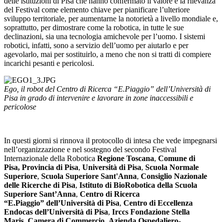
delle istituzioni di Pisa che hanno confermato il valore e la rilevanza
del Festival come elemento chiave per pianificare l’ulteriore
sviluppo territoriale, per aumentarne la notorietà a livello mondiale e,
soprattutto, per dimostrare come la robotica, in tutte le sue
declinazioni, sia una tecnologia amichevole per l’uomo. I sistemi
robotici, infatti, sono a servizio dell’uomo per aiutarlo e per
agevolarlo, mai per sostituirlo, a meno che non si tratti di compiere
incarichi pesanti e pericolosi.
Ego, il robot del Centro di Ricerca “E.Piaggio” dell’Università di
Pisa in grado di intervenire e lavorare in zone inaccessibili e
pericolose
In questi giorni si rinnova il protocollo di intesa che vede impegnarsi
nell’organizzazione e nel sostegno del secondo Festival
Internazionale della Robotica
Regione Toscana
,
Comune di
Pisa, Provincia di Pisa
,
Università di Pisa
,
Scuola Normale
Superiore
,
Scuola Superiore Sant'Anna
,
Consiglio Nazionale
delle Ricerche di Pisa
,
Istituto di BioRobotica della Scuola
Superiore Sant’Anna
,
Centro di Ricerca
“E.Piaggio” dell’Università di Pisa
,
Centro di Eccellenza
Endocas dell’Università di Pisa
,
Irccs Fondazione Stella
Maris
,
Camera di Commercio
,
Azienda Ospedaliero-