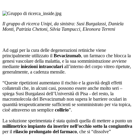
Il gruppo di ricerca Unipi, da sinistra: Susi Burgalassi, Daniela
Monti, Patrizia Chetoni, Silvia Tampucci, Eleonora Terreni
Ad oggi per la cura delle degenerazioni retiniche viene
principalmente utilizzato il
Bevacizumab
, un farmaco che blocca la
genesi vascolare della malattia, e la sua somministrazione avviene
mediante
iniezioni intraoculari
all’interno del corpo vitreo ripetute,
generalmente, a cadenza mensile.
“Queste ripetizioni aumentano il rischio e la gravità degli effetti
collaterali che, in alcuni casi, possono essere anche molto seri –
spiega Susi Burgalassi dell’Università di Pisa - del resto, la
macromolecola del Bevacizumab non supera le barriere oculari in
quantità terapeuticamente sufficienti se somministrato per via topica,
cioè attraverso un semplice
collirio
”.
La soluzione sperimentata è stata quindi quella di mettere a punto un
millimetrico impianto da inserire nell’occhio sotto la congiuntiva
per il
rilascio prolungato del farmaco
, che si “dissolve”