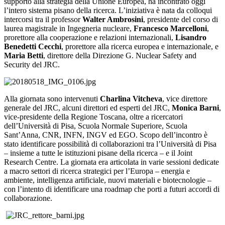
supporto alla strategia della Unione Europea, ha incontrato oggi
l’intero sistema pisano della ricerca. L’iniziativa è nata da colloqui
intercorsi tra il professor
Walter Ambrosini
, presidente del corso di
laurea magistrale in Ingegneria nucleare,
Francesco Marcelloni
,
prorettore alla cooperazione e relazioni internazionali,
Lisandro
Benedetti Cecchi
, prorettore alla ricerca europea e internazionale, e
Maria Betti
, direttore della Direzione G. Nuclear Safety and
Security del JRC.
Alla giornata sono intervenuti
Charlina Vitcheva
, vice direttore
generale del JRC, alcuni direttori ed esperti del JRC,
Monica Barni
,
vice-presidente della Regione Toscana, oltre a ricercatori
dell’Università di Pisa, Scuola Normale Superiore, Scuola
Sant’Anna, CNR, INFN, INGV ed EGO. Scopo dell’incontro è
stato identificare possibilità di collaborazioni tra l’Università di Pisa
– insieme a tutte le istituzioni pisane della ricerca – e il Joint
Research Centre. La giornata era articolata in varie sessioni dedicate
a macro settori di ricerca strategici per l’Europa – energia e
ambiente, intelligenza artificiale, nuovi materiali e biotecnologie –
con l’intento di identificare una roadmap che porti a futuri accordi di
collaborazione.