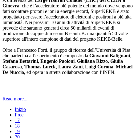
A differenza del
Large Hadron Collider (LHC) del CERN a
Ginevra
, che è l’acceleratore più potente del mondo dove vengono
fatti scontrare protoni e ioni a energie record, SuperKEKB è stato
progettato per essere l’acceleratore di elettroni e positroni a più alta
luminosità. Nei prossimi 10 anni di attività di SuperKEKB si
prevede che saranno generati circa 50 miliardi di eventi di
produzione di coppie di mesoni B e anti-B: una quantità 50 volte
superiore all'intero campione di dati del progetto KEKB/Belle.
Oltre a Francesco Forti, il gruppo di ricerca dell’Università di Pisa
che partecipa all’esperimento è composto da
Giovanni Batignani
,
Stefano Bettarini
,
Eugenio Paoloni
,
Giuliana Rizzo
,
Giulia
Casarosa
,
Thomas Lueck
,
Laura Zani
,
Luigi Corona
,
Michael
De Nuccio
, ed opera in stretta collaborazione con l’INFN.
Read more...
Inizio
Prec
17
18
19
20