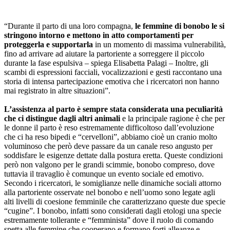
“Durante il parto di una loro compagna,
le femmine di bonobo le si
stringono intorno e mettono in atto comportamenti per
proteggerla e supportarla
in un momento di massima vulnerabilità,
fino ad arrivare ad aiutare la partoriente a sorreggere il piccolo
durante la fase espulsiva – spiega Elisabetta Palagi – Inoltre, gli
scambi di espressioni facciali, vocalizzazioni e gesti raccontano una
storia di intensa partecipazione emotiva che i ricercatori non hanno
mai registrato in altre situazioni”.
L’assistenza al parto è sempre stata considerata una peculiarità
che ci distingue dagli altri animali
e la principale ragione è che per
le donne il parto è reso estremamente difficoltoso dall’evoluzione
che ci ha reso bipedi e “cervelloni”, abbiamo cioè un cranio molto
voluminoso che però deve passare da un canale reso angusto per
soddisfare le esigenze dettate dalla postura eretta. Queste condizioni
però non valgono per le grandi scimmie, bonobo compreso, dove
tuttavia il travaglio è comunque un evento sociale ed emotivo.
Secondo i ricercatori, le somiglianze nelle dinamiche sociali attorno
alla partoriente osservate nel bonobo e nell’uomo sono legate agli
alti livelli di coesione femminile che caratterizzano queste due specie
“cugine”. I bonobo, infatti sono considerati dagli etologi una specie
estremamente tollerante e “femminista” dove il ruolo di comando
spetta alle femmine che cooperano e formano forti alleanze e