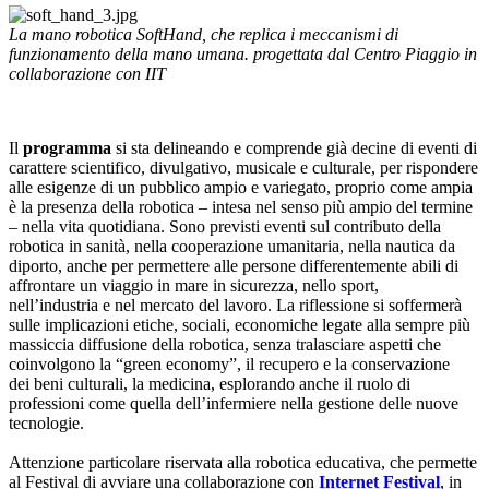
La mano robotica SoftHand, che replica i meccanismi di
funzionamento della mano umana. progettata dal Centro Piaggio in
collaborazione con IIT
Il
programma
si sta delineando e comprende già decine di eventi di
carattere scientifico, divulgativo, musicale e culturale, per rispondere
alle esigenze di un pubblico ampio e variegato, proprio come ampia
è la presenza della robotica – intesa nel senso più ampio del termine
– nella vita quotidiana. Sono previsti eventi sul contributo della
robotica in sanità, nella cooperazione umanitaria, nella nautica da
diporto, anche per permettere alle persone differentemente abili di
affrontare un viaggio in mare in sicurezza, nello sport,
nell’industria e nel mercato del lavoro. La riflessione si soffermerà
sulle implicazioni etiche, sociali, economiche legate alla sempre più
massiccia diffusione della robotica, senza tralasciare aspetti che
coinvolgono la “green economy”, il recupero e la conservazione
dei beni culturali, la medicina, esplorando anche il ruolo di
professioni come quella dell’infermiere nella gestione delle nuove
tecnologie.
Attenzione particolare riservata alla robotica educativa, che permette
al Festival di avviare una collaborazione con
Internet Festival
, in