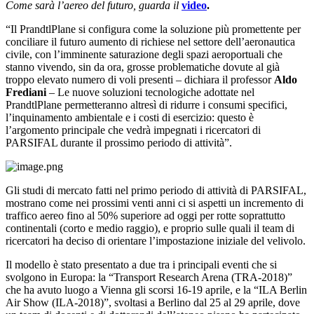
Come sarà l’aereo del futuro, guarda il
video
.
“Il PrandtlPlane si configura come la soluzione più promettente per
conciliare il futuro aumento di richiese nel settore dell’aeronautica
civile, con l’imminente saturazione degli spazi aeroportuali che
stanno vivendo, sin da ora, grosse problematiche dovute al già
troppo elevato numero di voli presenti – dichiara il professor
Aldo
Frediani
– Le nuove soluzioni tecnologiche adottate nel
PrandtlPlane permetteranno altresì di ridurre i consumi specifici,
l’inquinamento ambientale e i costi di esercizio: questo è
l’argomento principale che vedrà impegnati i ricercatori di
PARSIFAL durante il prossimo periodo di attività”.
Gli studi di mercato fatti nel primo periodo di attività di PARSIFAL,
mostrano come nei prossimi venti anni ci si aspetti un incremento di
traffico aereo fino al 50% superiore ad oggi per rotte soprattutto
continentali (corto e medio raggio), e proprio sulle quali il team di
ricercatori ha deciso di orientare l’impostazione iniziale del velivolo.
Il modello è stato presentato a due tra i principali eventi che si
svolgono in Europa: la “Transport Research Arena (TRA-2018)”
che ha avuto luogo a Vienna gli scorsi 16-19 aprile, e la “ILA Berlin
Air Show (ILA-2018)”, svoltasi a Berlino dal 25 al 29 aprile, dove