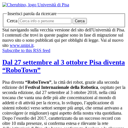
Inserisci parola da ricercare
Cerca
Cerca
Stai navigando sulla vecchia versione del sito dell'Università di Pisa.
I contenuti che trovi in queste pagine sono in fase di migrazione sul
nuovo sito o sono pubblicati qui per obblighi di legge. Vai al nuovo
sito
www.unipi.it
.
Subscribe to this RSS feed
Dal 27 settembre al 3 ottobre Pisa diventa
“RoboTown”
Pisa diventa
“RoboTown”
, la città dei robot, grazie alla seconda
edizione del
Festival Internazionale della Robotica
, ospitato per la
seconda edizione, dal 27 settembre al 3 ottobre 2018, nella città
toscana che vanta una delle più alte concentrazioni al mondo di
addetti e di attività per la ricerca, lo sviluppo, l’applicazione di
sistemi robotici verso settori sempre più ampi, che ormai arrivano a
coinvolgere (e migliorare) ogni aspetto della nostra vita quotidiana.
Dopo l’esordio del 2017, caratterizzato da un successo record con
oltre 10 mila presenze, si conferma estesa e rilevante la rete