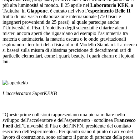
più alta luminosità al mondo. Il 25 aprile nel
Laboratorio KEK
, a
Tsukuba, in
Giappone
, è entrato nel vivo l’
esperimento Belle II
,
frutto di una vasta collaborazione internazionale (750 fisici e
ingegneri provenienti da 25 paesi), al quale partecipa anche
l’Università di Pisa. L’obiettivo degli scienziati è chiarire alcuni
misteri ancora aperti che riguardano ad esempio l’asimmetria tra
materia e antimateria, la materia oscura o le onde gravitazionali
esplorando i territori della fisica oltre il Modello Standard. La ricerca
si baserà sulla misura di altissima precisione di decadimenti rari di
particelle elementari, come i quark beauty, i quark charm e i leptoni
tau.
L’acceleratore SuperKEKB
“Queste prime collisioni rappresentano una pietra miliare nello
sviluppo dell’acceleratore e dell’esperimento - sottolinea
Francesco
Forti
dell’Università di Pisa e dell’INFN, presidente del comitato
esecutivo dell’esperimento - Per quanto siano il punto di arrivo del
lavoro di costruzione, sono soltanto il punto di partenza della presa