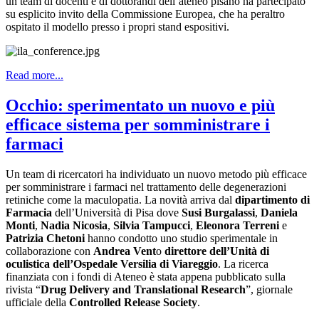
un team di docenti e di dottorandi dell’ateneo pisano ha partecipato
su esplicito invito della Commissione Europea, che ha peraltro
ospitato il modello presso i propri stand espositivi.
Read more...
Occhio: sperimentato un nuovo e più
efficace sistema per somministrare i
farmaci
Un team di ricercatori ha individuato un nuovo metodo più efficace
per somministrare i farmaci nel trattamento delle degenerazioni
retiniche come la maculopatia. La novità arriva dal
dipartimento di
Farmacia
dell’Università di Pisa dove
Susi Burgalassi
,
Daniela
Monti
,
Nadia Nicosia
,
Silvia Tampucci
,
Eleonora Terreni
e
Patrizia Chetoni
hanno condotto uno studio sperimentale in
collaborazione con
Andrea Vent
o
direttore dell’Unità di
oculistica dell’Ospedale Versilia di Viareggio
. La ricerca
finanziata con i fondi di Ateneo è stata appena pubblicato sulla
rivista “
Drug Delivery and Translational Research
”, giornale
ufficiale della
Controlled Release Society
.