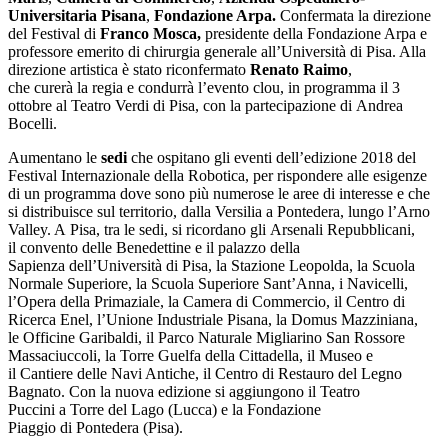
Universitaria Pisana
,
Fondazione Arpa.
Confermata la direzione
del Festival di
Franco Mosca,
presidente della Fondazione Arpa e
professore emerito di chirurgia generale all’Università di Pisa. Alla
direzione artistica è stato riconfermato
Renato Raimo
,
che curerà la regia e condurrà l’evento clou, in programma il 3
ottobre al Teatro Verdi di Pisa, con la partecipazione di Andrea
Bocelli.
Aumentano le
sedi
che ospitano gli eventi dell’edizione 2018 del
Festival Internazionale della Robotica, per rispondere alle esigenze
di un programma dove sono più numerose le aree di interesse e che
si distribuisce sul territorio, dalla Versilia a Pontedera, lungo l’Arno
Valley. A Pisa, tra le sedi, si ricordano gli Arsenali Repubblicani,
il convento delle Benedettine e il palazzo della
Sapienza dell’Università di Pisa, la Stazione Leopolda, la Scuola
Normale Superiore, la Scuola Superiore Sant’Anna, i Navicelli,
l’Opera della Primaziale, la Camera di Commercio, il Centro di
Ricerca Enel, l’Unione Industriale Pisana, la Domus Mazziniana,
le Officine Garibaldi, il Parco Naturale Migliarino San Rossore
Massaciuccoli, la Torre Guelfa della Cittadella, il Museo e
il Cantiere delle Navi Antiche, il Centro di Restauro del Legno
Bagnato. Con la nuova edizione si aggiungono il Teatro
Puccini a Torre del Lago (Lucca) e la Fondazione
Piaggio di Pontedera (Pisa).