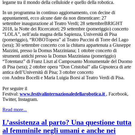
legame tra il mondo della celluloide e quello della robotica.
In un programma in continuo aggiornamento, con decine di
appuntamenti, ecco alcune date da non dimenticare: 27
settembre inaugurazione al Teatro Verdi; 28 settembreBRIGHT
2018, la Notte dei Ricercatori; 29 settembre (pomeriggio) concerto
“LOLA”, nell’aula magna della Sapienza, Università di Pisa
(pomeriggio), “ROBOTopera” al Teatro Puccini di Torre del Lago
(sera); 30 settembre concerto con la chitarra appartenuta a Giuseppe
Mazzini, presso la Domus Mazziniana; 1 ottobre concerto di
strumenti antichi presso la Domus Mazziniana (pomeriggio)
“Totentanz” di Franz Liszt al Camposanto Monumentale del Duomo
di Pisa (sera); 2 ottobre opera “Don Cristobal” alla Gipsoteca di arte
antica dell’Università di Pisa; 3 ottobre concerto
con Andrea Bocelli e Maria Luigia Borsi al Teatro Verdi di Pisa.
Per seguire il
Festival:
www.festivalinternazionaledellarobotica.it
, Facebook,
Twitter, Instagram.
Read more...
L’assistenza al parto? Una questione tutta
al femminile negli umani e anche nei