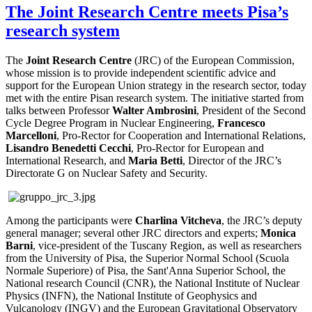
The Joint Research Centre meets Pisa’s
research system
The
Joint Research Centre
(JRC) of the European Commission,
whose mission is to provide independent scientific advice and
support for the European Union strategy in the research sector, today
met with the entire Pisan research system. The initiative started from
talks between Professor
Walter Ambrosini
, President of the Second
Cycle Degree Program in Nuclear Engineering,
Francesco
Marcelloni
, Pro-Rector for Cooperation and International Relations,
Lisandro Benedetti
Cecchi
, Pro-Rector for European and
International Research, and
Maria Betti
, Director of the JRC’s
Directorate G on Nuclear Safety and Security.
Among the participants were
Charlina Vitcheva
, the JRC’s deputy
general manager; several other JRC directors and experts;
Monica
Barni
, vice-president of the Tuscany Region, as well as researchers
from the University of Pisa, the Superior Normal School (Scuola
Normale Superiore) of Pisa, the Sant'Anna Superior School, the
National research Council (CNR), the National Institute of Nuclear
Physics (INFN), the National Institute of Geophysics and
Vulcanology (INGV) and the European Gravitational Observatory