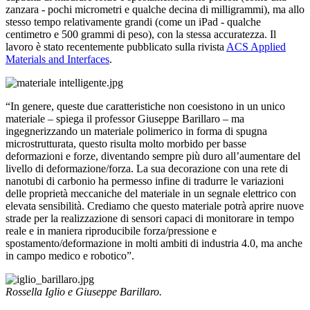
zanzara - pochi micrometri e qualche decina di milligrammi), ma allo
stesso tempo relativamente grandi (come un iPad - qualche
centimetro e 500 grammi di peso), con la stessa accuratezza. Il
lavoro è stato recentemente pubblicato sulla rivista
ACS Applied
Materials and Interfaces
.
“In genere, queste due caratteristiche non coesistono in un unico
materiale – spiega il professor Giuseppe Barillaro – ma
ingegnerizzando un materiale polimerico in forma di spugna
microstrutturata, questo risulta molto morbido per basse
deformazioni e forze, diventando sempre più duro all’aumentare del
livello di deformazione/forza. La sua decorazione con una rete di
nanotubi di carbonio ha permesso infine di tradurre le variazioni
delle proprietà meccaniche del materiale in un segnale elettrico con
elevata sensibilità. Crediamo che questo materiale potrà aprire nuove
strade per la realizzazione di sensori capaci di monitorare in tempo
reale e in maniera riproducibile forza/pressione e
spostamento/deformazione in molti ambiti di industria 4.0, ma anche
in campo medico e robotico”.
Rossella Iglio e Giuseppe Barillaro.