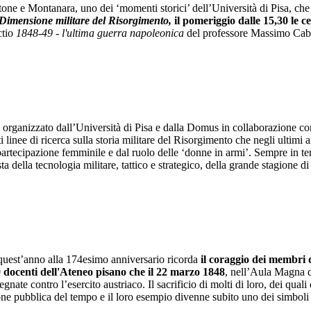
one e Montanara, uno dei ‘momenti storici’ dell’Università di Pisa, che 
Dimensione militare del Risorgimento,
il pomeriggio dalle 15,30 le c
ectio
1848-49 - l'ultima guerra napoleonica
del professore Massimo Cabo
organizzato dall’Università di Pisa e dalla Domus in collaborazione con 
enti linee di ricerca sulla storia militare del Risorgimento che negli ulti
a partecipazione femminile e dal ruolo delle ‘donne in armi’. Sempre in t
ella tecnologia militare, tattico e strategico, della grande stagione di 
quest’anno alla 174esimo anniversario ricorda
il coraggio dei membri 
0 docenti dell'Ateneo pisano che il 22 marzo 1848
, nell’Aula Magna d
nate contro l’esercito austriaco. Il sacrificio di molti di loro, dei qua
one pubblica del tempo e il loro esempio divenne subito uno dei simboli