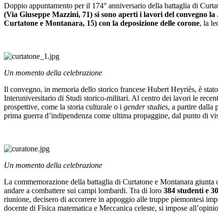
Doppio appuntamento per il 174° anniversario della battaglia di Curtat
(Via Giuseppe Mazzini, 71) si sono aperti i lavori del convegno la
Curtatone e Montanara, 15) con la deposizione delle corone
, la l
Un momento della celebrazione
Il convegno,
in memoria dello storico francese Hubert Heyriès, è stato 
Interuniversitario di Studi storico-militari. Al centro dei lavori le rec
prospettive, come la storia culturale o i
gender studies
, a partire dall
prima guerra d’indipendenza come ultima propaggine, dal punto di vista d
Un momento della celebrazione
La commemorazione della battaglia di Curtatone e Montanara giunta 
andare a combattere sui campi lombardi. Tra di loro
384 studenti e 3
riunione, decisero di accorrere in appoggio alle truppe piemontesi impeg
docente di Fisica matematica e Meccanica celeste, si impose all’opini