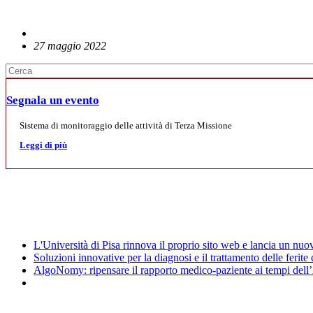
27 maggio 2022
Segnala un evento
Sistema di monitoraggio delle attività di Terza Missione
Leggi di più
Mostre
News
L'Università di Pisa rinnova il proprio sito web e lancia un nu
Soluzioni innovative per la diagnosi e il trattamento delle ferite
AlgoNomy: ripensare il rapporto medico-paziente ai tempi dell
Archivio Eventi