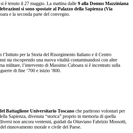
si è tenuto il 27 maggio. La mattina dalle
9 alla Domus Mazziniana
elebrazioni si sono spostate al Palazzo della Sapienza (Via
ara e la seconda parte del convegno.
l’Istituto per la Storia del Risorgimento Italiano e il Centro
mi anni sta riscoprendo una nuova vitalità contaminandosi con altre
ema militare, l’intervento di Massimo Caboara si è incentrato sulla
guerre di fine ‘700 e inizio ‘800.
del Battaglione Universitario Toscano
che partirono volontari per
ella Sapienza, divenuta “storica” proprio in memoria di quella
li diversi non ancora ventenni, guidati da Ottaviano Fabrizio Mossotti,
 del rinnovamento morale e civile del Paese.