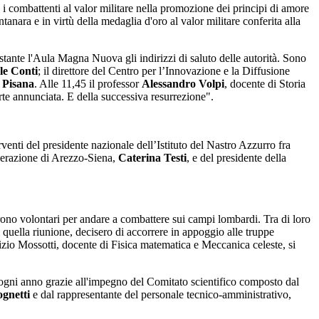
e i combattenti al valor militare nella promozione dei principi di amore
anara e in virtù della medaglia d'oro al valor militare conferita alla
stante l'Aula Magna Nuova gli indirizzi di saluto delle autorità. Sono
le Conti
; il direttore del Centro per l’Innovazione e la Diffusione
 Pisana
. Alle 11,45 il professor
Alessandro Volpi
, docente di Storia
e annunciata. E della successiva resurrezione".
rventi del presidente nazionale dell’Istituto del Nastro Azzurro fra
ederazione di Arezzo-Siena,
Caterina Testi
, e del presidente della
ono volontari per andare a combattere sui campi lombardi. Tra di loro
quella riunione, decisero di accorrere in appoggio alle truppe
rizio Mossotti, docente di Fisica matematica e Meccanica celeste, si
a ogni anno grazie all'impegno del Comitato scientifico composto dal
gnetti
e dal rappresentante del personale tecnico-amministrativo,