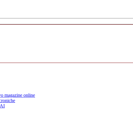
ovo magazine online
 croniche
’AI