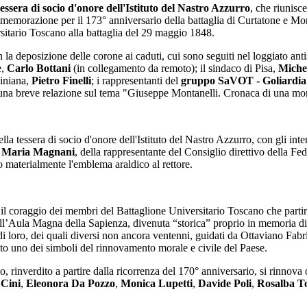
essera di socio d'onore dell'Istituto del Nastro Azzurro
, che riunisc
mmemorazione per il 173° anniversario della battaglia di Curtatone e Mont
rsitario Toscano alla battaglia del 29 maggio 1848.
a deposizione delle corone ai caduti, cui sono seguiti nel loggiato anti
e,
Carlo Bottani
(in collegamento da remoto); il sindaco di Pisa,
Miche
ziniana,
Pietro Finelli
; i rappresentanti del
gruppo SaVOT - Goliardia
 una breve relazione sul tema "Giuseppe Montanelli. Cronaca di una mort
lla tessera di socio d'onore dell'Istituto del Nastro Azzurro, con gli inte
 Maria Magnani
, della rappresentante del Consiglio direttivo della F
 materialmente l'emblema araldico al rettore.
l coraggio dei membri del Battaglione Universitario Toscano che partir
ll’Aula Magna della Sapienza, divenuta “storica” proprio in memoria di 
i di loro, dei quali diversi non ancora ventenni, guidati da Ottaviano Fab
to uno dei simboli del rinnovamento morale e civile del Paese.
, rinverdito a partire dalla ricorrenza del 170° anniversario, si rinnov
Cini
,
Eleonora Da Pozzo
,
Monica Lupetti
,
Davide Poli
,
Rosalba To