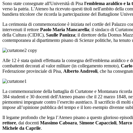
Sono state consegnate all'Università di Pisa
l'emblema araldico e la t
verso la patria. L'Ateneo ha ricevuto questi titoli nell'ambito della co
bandiera tricolore che ricorda la partecipazione del Battaglione Unive
La cerimonia di commemorazione è iniziata nel cortile del Palazzo con l
intervenuti il rettore
Paolo Maria Mancarella
; il sindaco di Curtaton
della Cultura (CIDIC),
Saulle Panizza
; il direttore della Domus Maz
contemporanea al dipartimento pisano di Scienze politiche, ha tenuto
Alle 12 è stata quindi effettuata la consegna dell'emblema araldico e de
combattenti decorati al valor militare (in collegamento remoto),
Carlo
Federazione provinciale di Pisa,
Alberto Andreoli
, che ha consegnato
La commemorazione della battaglia di Curtatone e Montanara ricorda i
384 studenti e 30 docenti dell'Ateneo pisano che il 22 marzo 1848, ne
piemontesi impegnate contro l’esercito austriaco. Il sacrificio di molt
impose all’opinione pubblica del tempo e il loro esempio divenne subi
Il legame profondo che lega l’Ateneo pisano a questo glorioso episodio
rettore
, dai docenti
Massimo Caboara
,
Simone Capaccioli
,
Marco 
Michele da Caprile
.