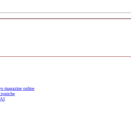
ovo magazine online
 croniche
’AI