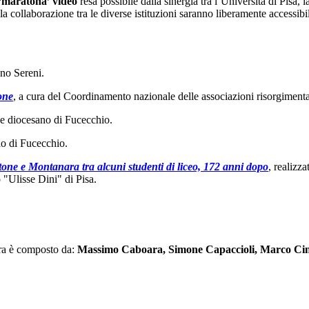
‘maratona’ video
resa possibile dalla sinergia tra l’Università di Pis
collaborazione tra le diverse istituzioni saranno liberamente accessibili
uno Sereni.
one
, a cura del Coordinamento nazionale delle associazioni risorgimenta
 e diocesano di Fucecchio.
no di Fucecchio.
tatone e Montanara tra alcuni studenti di liceo, 172 anni dopo
, realizz
 "Ulisse Dini" di Pisa.
ara è composto da:
Massimo Caboara, Simone Capaccioli, Marco Cini