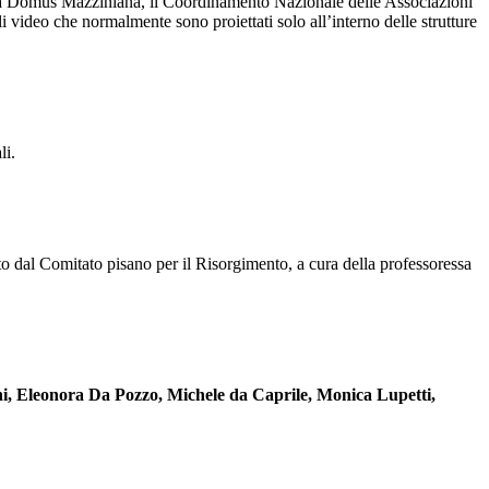
a, la Domus Mazziniana, il Coordinamento Nazionale delle Associazioni
 video che normalmente sono proiettati solo all’interno delle strutture
li.
ato dal Comitato pisano per il Risorgimento, a cura della professoressa
, Eleonora Da Pozzo, Michele da Caprile, Monica Lupetti,