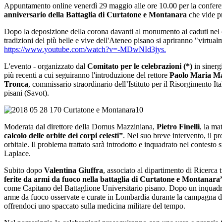
Appuntamento online venerdì 29 maggio alle ore 10.00 per la confer
anniversario della Battaglia di Curtatone e Montanara
che vide pr
Dopo la deposizione della corona davanti al monumento ai caduti nel cor
tradizioni del più belle e vive dell'Ateneo pisano si apriranno "virtual
https://www.youtube.com/watch?v=-MDwNId3jys.
L'evento - organizzato dal
Comitato per le celebrazioni
(*)
in sinerg
più recenti a cui seguiranno l'introduzione del rettore
Paolo Maria Ma
Tronca
, commissario straordinario dell’Istituto per il Risorgimento Ita
pisani (Savot).
Moderata dal direttore della Domus Mazziniana,
Pietro Finelli
, la ma
calcolo delle orbite dei corpi celesti”
. Nel suo breve intervento, il p
orbitale. Il problema trattato sarà introdotto e inquadrato nel contesto
Laplace.
Subito dopo
Valentina Giuffra
, associato al dipartimento di Ricerca t
ferite da armi da fuoco nella battaglia di Curtatone e Montanara
come Capitano del Battaglione Universitario pisano. Dopo un inquadram
arme da fuoco osservate e curate in Lombardia durante la campagna del 1
offrendoci uno spaccato sulla medicina militare del tempo.