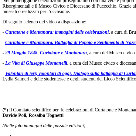
Nel pomeriggio le celebrazioni proseguiranno con una vera e propria
Risorgimentali e il Museo Civico e Diocesano di Fucecchio. Grazie alla 
museali o realizzati per l’occasione.
Di seguito l'elenco dei video a disposizione:
-
Curtatone e Montanara: immagini delle celebrazioni
, a cura di Br
-
Curtatone e Montanara. Battaglia di Popolo e Sentimento di Nazi
-
29 Maggio 1848 Curtatone e Montanara
, a cura del Museo civico
-
La Vita di Giuseppe Montanelli
, a cura del Museo civico e diocesa
-
Volontari di ieri; volontari di oggi. Dialogo sulla battaglia di Cur
Lydia Salmeri e delle studentesse e degli studenti del Liceo Scientifico
(*)
Il Comitato scientifico per le celebrazioni di Curtatone e Montan
Davide Poli, Rosalba Tognetti
.
(Nelle foto immagini delle passate edizioni)