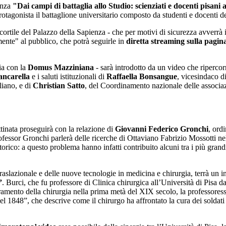
enza
"Dai campi di battaglia allo Studio: scienziati e docenti pisani
otagonista il battaglione universitario composto da studenti e docenti d
tile del Palazzo della Sapienza - che per motivi di sicurezza avverrà in
mente" al pubblico, che potrà seguirle in
diretta streaming
sulla pagi
ia con la
Domus Mazziniana
- sarà introdotto da un video che riperco
ncarella
e i saluti istituzionali di
Raffaella Bonsangue
, vicesindaco d
liano, e di
Christian Satto
, del Coordinamento nazionale delle associaz
ttinata proseguirà con la relazione di
Giovanni Federico Gronchi
, ord
rofessor Gronchi parlerà delle ricerche di Ottaviano Fabrizio Mossotti n
 storico: a questo problema hanno infatti contribuito alcuni tra i più gr
raslazionale e delle nuove tecnologie in medicina e chirurgia, terrà un in
”
. Burci, che fu professore di Clinica chirurgica all’Università di Pisa 
ento della chirurgia nella prima metà del XIX secolo, la professoressa G
848”, che descrive come il chirurgo ha affrontato la cura dei soldati fer