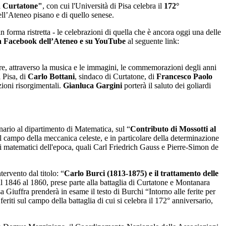
 a Curtatone"
, con cui l'Università di Pisa celebra il
172°
ell’Ateneo pisano e di quello senese.
 forma ristretta - le celebrazioni di quella che è ancora oggi una delle
na Facebook dell’Ateneo e su YouTube
al seguente link:
rre, attraverso la musica e le immagini, le commemorazioni degli anni
i Pisa, di
Carlo Bottani
, sindaco di Curtatone, di
Francesco Paolo
ioni risorgimentali.
Gianluca
Gargini
porterà il saluto dei goliardi
inario al dipartimento di Matematica, sul “
Contributo di Mossotti al
el campo della meccanica celeste, e in particolare della determinazione
andi matematici dell'epoca, quali Carl Friedrich Gauss e Pierre-Simon de
tervento dal titolo: “
Carlo Burci (1813-1875) e il trattamento delle
dal 1846 al 1860, prese parte alla battaglia di Curtatone e Montanara
iuffra prenderà in esame il testo di Burchi “Intorno alle ferite per
iti sul campo della battaglia di cui si celebra il 172° anniversario,