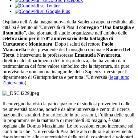
Ospitato nell’Aula magna nuova della Sapienza appena restituita alla
città, si è tenuto all’Università di Pisa il
convegno “Una battaglia e
il suo mito
”, due giornate di studio organizzate nell’ambito delle
celebrazioni per il 170° anniversario della battaglia di
Curtatone e Montanara
. Dopo i saluti del rettore
Paolo
Mancarella
e del presidente del Consiglio comunale
Ranieri Del
Torto
, è intervenuta la professoressa
Emanuela Navarretta
,
direttrice del dipartimento di Giurisprudenza, che ha voluto dare
testimonianza del forte valore simbolico che la riapertura, sia pure
provvisoria e non ancora inaugurale, della Sapienza riveste per il
dipartimento di Giurisprudenza e per tutta l’Università (
leggi tutto
l’intervento
).
Il convegno ha visto la partecipazione di studiosi provenienti dalle
tre università toscane, nonché da altre università e centri di ricerca
nazionali e stranieri. Era articolato in tre sessioni, l’ultima delle quali,
in programma nella mattinata di mercoledì 30 maggio, è stata
ospitata alla Domus Mazziniana. Le tre sessioni erano incentrate sul
contributo che l’Università di Pisa dette alla cultura e al movimento
risorgimentale, alle caratteristiche delle reti di cospiratori e volontari