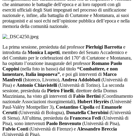
che animarono le battaglie dell’epoca e ai loro rapporti con gli
eserciti ufficiali degli Stati impegnati nel processo di unificazione
nazionale e, infine, alla battaglia di Curtatone e Montanara, ai suoi
protagonisti e ai suoi echi nell’opinione pubblica dell’epoca e nella
memoria della comunità nazionale.
La prima sessione, presieduta dal professor
Pierluigi Barrotta
e
introdotta da
Monica Lupetti
, membro del Senato Accademico e
del Comitato per le celebrazioni del 170° di Curtatone e Montanara,
ha ospitato l’orazione inaugurale del professor
Romano Paolo
Coppini
(nella foto in basso) dal titolo
“Combattere, e non
lamentare, Italia imponeva”
, e poi gli interventi di
Marco
Manfredi
(Istoreco, Livorno),
Andrea Addobbati
(Università di
Pisa) e
Antonio Chiavistelli
(Università di Torino). La seconda
sessione, presieduta da
Pietro Finelli
, direttore della Domus
Mazziniana, ha visto gli interventi di
Fabio Bertini
(Coordinamento
nazionale Associazioni risorgimentali),
Hubert Heyriès
(Université
Paul-Valéry Montpellier 3),
Costantino Cipolla
ed
Emanuele
Cerutti
(Università di Bologna),
Donatella Cherubini
(Università
di Siena). All’ultima, presieduta da
Francesca Fedi
(Università di
Pisa), sono intervenuti
Paolo Benvenuto
(Università di Pisa),
Fulvio Conti
(Università di Firenze) e
Alessandro Breccia
(Università di Pisa).