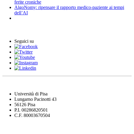
ferite croniche
AlgoNomy: ripensare il rapporto medico-paziente ai tempi
dell’AI
Eventi
Seguici su
Università di Pisa
Lungarno Pacinotti 43
56126 Pisa
P.I. 00286820501
C.F. 80003670504