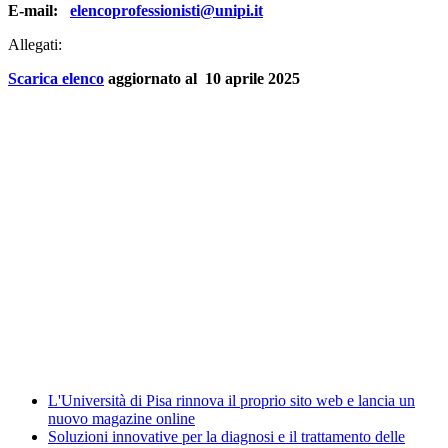
E-mail:
elencoprofessionisti@unipi.it
Allegati:
Scarica elenco
aggiornato al 10 aprile 2025
Albo ufficiale
CUG - Comitato Unico di Garanzia
Whistleblowing
Energy Management
Amministrazione trasparente
Elezioni
News
L'Università di Pisa rinnova il proprio sito web e lancia un
nuovo magazine online
Soluzioni innovative per la diagnosi e il trattamento delle