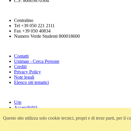
C.F. 80003670504
Centralino
Tel +39 050 221 2111
Fax +39 050 40834
Numero Verde Studenti 800018600
Contatti
Unimap - Cerca Persone
Crediti
Privacy Policy
Note legali
Elenco siti tematici
Urp
Accessibilità
Amministrazione trasparente
Atti di notifica
Questo sito utilizza solo cookie tecnici, propri e di terze parti, per i
Albo ufficiale
Codice etico