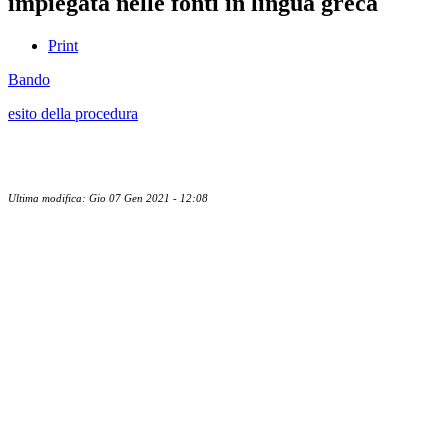
impiegata nelle fonti in lingua greca
Print
Bando
esito della procedura
Ultima modifica: Gio 07 Gen 2021 - 12:08
Albo ufficiale
CUG - Comitato Unico di Garanzia
Whistleblowing
Energy Management
Amministrazione trasparente
Elezioni