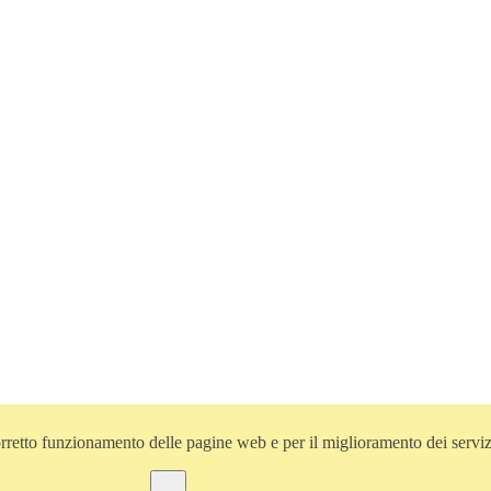
l corretto funzionamento delle pagine web e per il miglioramento dei servi
Ok