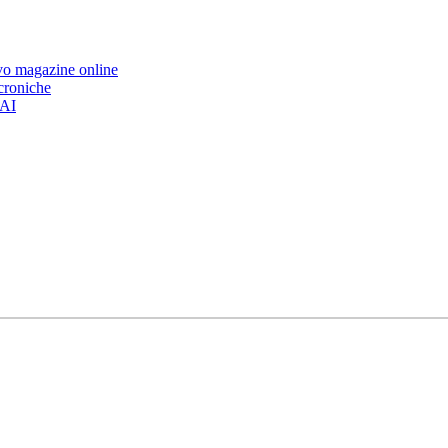
ovo magazine online
 croniche
’AI