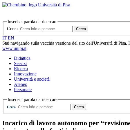
Inserisci parola da ricercare
Cerca
Cerca
IT
EN
Stai navigando sulla vecchia versione del sito dell'Università di Pisa. 
www.unipi.it
.
Didattica
Servizi
Ricerca
Innovazione
Università e società
Ateneo
Personale
Inserisci parola da ricercare
Cerca
Cerca
Incarico di lavoro autonomo per “revisione 