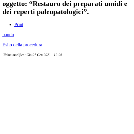
oggetto: “Restauro dei preparati umidi e
dei reperti paleopatologici”.
Print
bando
Esito della procedura
Ultima modifica: Gio 07 Gen 2021 - 12:06
Albo ufficiale
CUG - Comitato Unico di Garanzia
Whistleblowing
Energy Management
Amministrazione trasparente
Elezioni