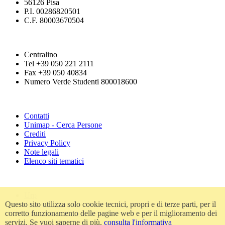
56126 Pisa
P.I. 00286820501
C.F. 80003670504
Centralino
Tel +39 050 221 2111
Fax +39 050 40834
Numero Verde Studenti 800018600
Contatti
Unimap - Cerca Persone
Crediti
Privacy Policy
Note legali
Elenco siti tematici
Urp
Questo sito utilizza solo cookie tecnici, propri e di terze parti, per il
Accessibilità
corretto funzionamento delle pagine web e per il miglioramento dei
Amministrazione trasparente
servizi. Se vuoi saperne di più,
consulta l'informativa
Atti di notifica