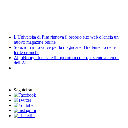
Amministrazione trasparente
Elezioni
News
L'Università di Pisa rinnova il proprio sito web e lancia un
nuovo magazine online
Soluzioni innovative per la diagnosi e il trattamento delle
ferite croniche
AlgoNomy: ripensare il rapporto medico-paziente ai tempi
dell’AI
Eventi
Seguici su