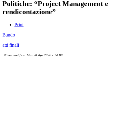
Politiche: “Project Management e
rendicontazione”
Print
Bando
atti finali
Ultima modifica: Mar 28 Apr 2020 - 14:00
Albo ufficiale
CUG - Comitato Unico di Garanzia
Whistleblowing
Energy Management
Amministrazione trasparente
Elezioni