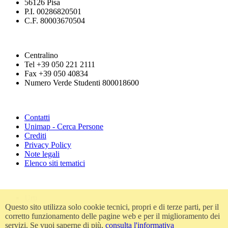
56126 Pisa
P.I. 00286820501
C.F. 80003670504
Centralino
Tel +39 050 221 2111
Fax +39 050 40834
Numero Verde Studenti 800018600
Contatti
Unimap - Cerca Persone
Crediti
Privacy Policy
Note legali
Elenco siti tematici
Urp
Questo sito utilizza solo cookie tecnici, propri e di terze parti, per il
Accessibilità
corretto funzionamento delle pagine web e per il miglioramento dei
Amministrazione trasparente
servizi. Se vuoi saperne di più,
consulta l'informativa
Atti di notifica