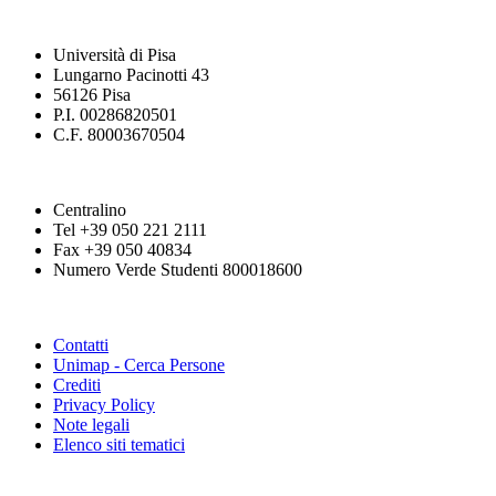
Università di Pisa
Lungarno Pacinotti 43
56126 Pisa
P.I. 00286820501
C.F. 80003670504
Centralino
Tel +39 050 221 2111
Fax +39 050 40834
Numero Verde Studenti 800018600
Contatti
Unimap - Cerca Persone
Crediti
Privacy Policy
Note legali
Elenco siti tematici