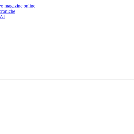
ovo magazine online
 croniche
’AI