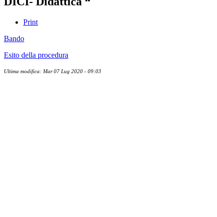
DICI- Didattica “
Print
Bando
Esito della procedura
Ultima modifica: Mar 07 Lug 2020 - 09:03
Albo ufficiale
CUG - Comitato Unico di Garanzia
Whistleblowing
Energy Management
Amministrazione trasparente
Elezioni
News