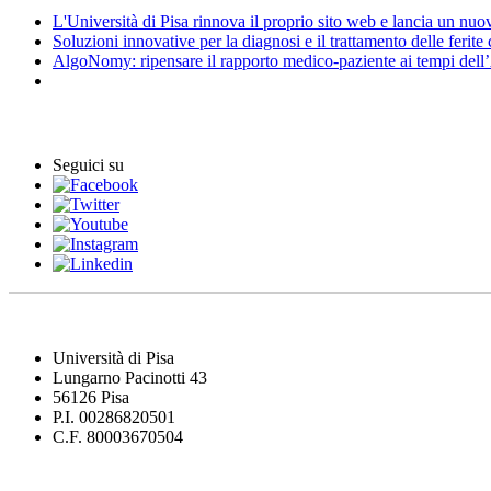
L'Università di Pisa rinnova il proprio sito web e lancia un nu
Soluzioni innovative per la diagnosi e il trattamento delle ferite
AlgoNomy: ripensare il rapporto medico-paziente ai tempi dell
Eventi
Seguici su
Università di Pisa
Lungarno Pacinotti 43
56126 Pisa
P.I. 00286820501
C.F. 80003670504