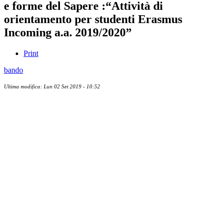
e forme del Sapere :“Attività di
orientamento per studenti Erasmus
Incoming a.a. 2019/2020”
Print
bando
Ultima modifica: Lun 02 Set 2019 - 10:52
Albo ufficiale
CUG - Comitato Unico di Garanzia
Whistleblowing
Energy Management
Amministrazione trasparente
Elezioni