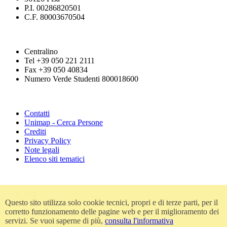
P.I. 00286820501
C.F. 80003670504
Centralino
Tel +39 050 221 2111
Fax +39 050 40834
Numero Verde Studenti 800018600
Contatti
Unimap - Cerca Persone
Crediti
Privacy Policy
Note legali
Elenco siti tematici
Urp
Questo sito utilizza solo cookie tecnici, propri e di terze parti, per il
Accessibilità
corretto funzionamento delle pagine web e per il miglioramento dei
Amministrazione trasparente
servizi. Se vuoi saperne di più,
consulta l'informativa
Atti di notifica