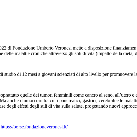
22 di Fondazione Umberto Veronesi mette a disposizione finanziamenti pe
delle malattie croniche attraverso gli stili di vita (impatto della dieta, d
tudio di 12 mesi a giovani scienziati di alto livello per promuovere la ric
oprattutto quelle dei tumori femminili come cancro al seno, all’utero e al
Ma anche i tumori rari tra cui i pancreatici, gastrici, cerebrali e le malat
se degli effetti degli stili di vita sulla salute, progettando nuovi approc
a
https://borse.fondazioneveronesi.it/