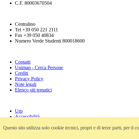
C.F. 80003670504
Centralino
Tel +39 050 221 2111
Fax +39 050 40834
Numero Verde Studenti 800018600
Contatti
Unimap - Cerca Persone
Crediti
Privacy Policy
Note legali
Elenco siti tematici
Urp
Accessibilità
Amministrazione trasparente
Questo sito utilizza solo cookie tecnici, propri e di terze parti, per i
Atti di notifica
Albo ufficiale
Codice etico