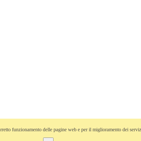
l corretto funzionamento delle pagine web e per il miglioramento dei servi
Ok