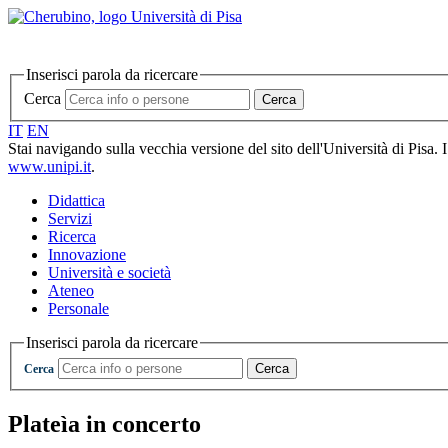
Inserisci parola da ricercare
Cerca
Cerca
IT
EN
Stai navigando sulla vecchia versione del sito dell'Università di Pisa. 
www.unipi.it
.
Didattica
Servizi
Ricerca
Innovazione
Università e società
Ateneo
Personale
Inserisci parola da ricercare
Cerca
Cerca
Plateìa in concerto